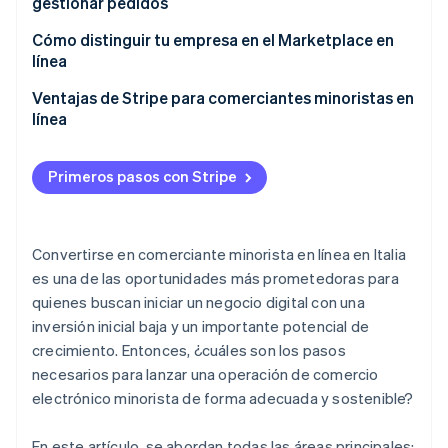
¿Cómo convertirte en comerciante minorista
siguientes:
gestionar pedidos
autorizado de un producto?
Marcas establecidas vs. marcas emergentes: ¿cuál
Cómo seleccionar proveedores si quieres
Cómo distinguir tu empresa en el Marketplace en
Requisitos de la marca y criterios de selección
elegir?
convertirte en comerciante minorista en línea
línea
Cláusulas contractuales habituales
Aspectos contractuales con proveedores
Estrategias clave
Ventajas de Stripe para comerciantes minoristas en
línea
¿Cuándo tiene sentido convertirte en distribuidor
Gestión de pedidos
autorizado?
Stripe Payments
Primeros pasos con Stripe
Stripe Connect
Convertirse en comerciante minorista en línea en Italia
es una de las oportunidades más prometedoras para
quienes buscan iniciar un negocio digital con una
inversión inicial baja y un importante potencial de
crecimiento. Entonces, ¿cuáles son los pasos
necesarios para lanzar una operación de comercio
electrónico minorista de forma adecuada y sostenible?
En este artículo, se abordan todas las áreas principales: