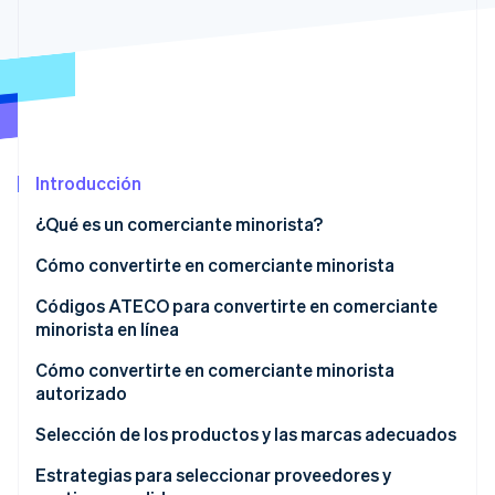
Radar
Prevención de fraude
Ecosistema
Atlas
Constitución de una startup
Socios
Climate
Stripe App Marketplace
Eliminación de dióxido de carbono
Introducción
Identity
Verificación de identidad en línea
¿Qué es un comerciante minorista?
Cómo convertirte en comerciante minorista
Definición del modelo de negocio
Códigos ATECO para convertirte en comerciante
minorista en línea
Sesiones de Stripe 2026
Obtención de un número de IVA
Descubre cómo Stripe construye la infraestructura económi
Cómo convertirte en comerciante minorista
Mirar ahora
Inscripción en el Registro Mercantil
autorizado
Presentación de la SCIA para comercio electrónico
¿Quiénes son los comerciantes minoristas
Selección de los productos y las marcas adecuados
autorizados de una marca?
Convertirte en comerciante minorista: aspectos
Los principales criterios de selección son los
Estrategias para seleccionar proveedores y
contractuales