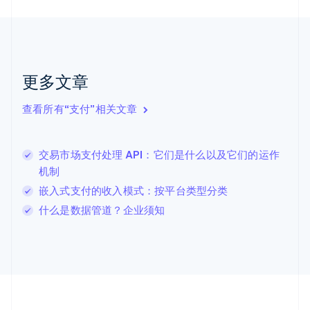
加拿大
English
Français
捷克
English
克罗地亚
English
Italiano
更多文章
拉脱维亚
English
查看所有“支付”相关文章
立陶宛
English
列支敦士登
交易市场支付处理 API：它们是什么以及它们的运作
Deutsch
English
卢森堡
机制
Français
Deutsch
English
嵌入式支付的收入模式：按平台类型分类
罗马尼亚
什么是数据管道？企业须知
English
马尔他
English
马来西亚
English
简体中文
美国
English
Español
简体中文