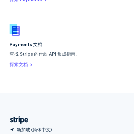
西班牙
Español
English
新加坡
English
简体中文
新西兰
English
匈牙利
English
Payments 文档
意大利
查找 Stripe 的付款 API 集成指南。
Italiano
English
印度
探索文档
English
英国
English
直布罗陀
English
中国内地
简体中文
English
中国香港特别行政区
English
简体中文
新加坡 (简体中文)