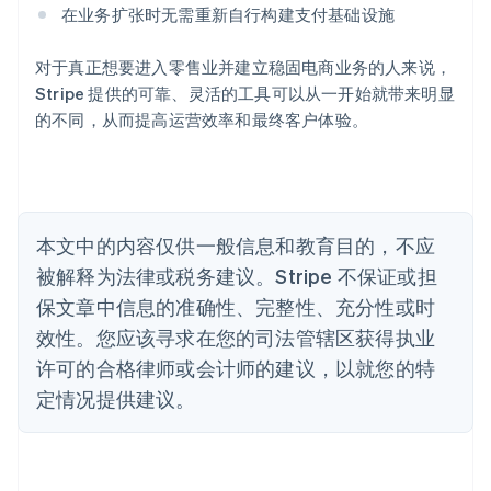
奥地利
在业务扩张时无需重新自行构建支付基础设施
Deutsch
English
澳大利亚
对于真正想要进入零售业并建立稳固电商业务的人来说，
English
巴西
Stripe 提供的可靠、灵活的工具可以从一开始就带来明显
Português
English
的不同，从而提高运营效率和最终客户体验。
保加利亚
English
比利时
Nederlands
Français
Deutsch
English
波兰
本文中的内容仅供一般信息和教育目的，不应
English
丹麦
被解释为法律或税务建议。Stripe 不保证或担
English
保文章中信息的准确性、完整性、充分性或时
德国
效性。您应该寻求在您的司法管辖区获得执业
Deutsch
English
法国
许可的合格律师或会计师的建议，以就您的特
Français
English
定情况提供建议。
芬兰
English
Svenska
荷兰
Nederlands
English