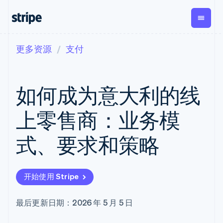
更多资源
支付
按企业阶段
文档
学习
支付
营收
资金管
平台
理
易市
大型企业
Stripe 文档
博客
Payments
Billing
初创企业
API 参考文档
客户案例
如何成为意大利的线
在线支付
经常性收入
Global
Conn
库与 SDK
指南
Managed
Metronome
Payouts
Stripe Apps
Payments
按用量计费
平台
上零售商：业务模
备案商家解决
Subscriptions
向第三
按应用场景
方案
方打款
支持
订阅管理
Payment links
Crypto
式、要求和策略
指南
智能体商务
Invoicing
钱包、
加密货币
获取支持
无代码支付
一次性或定期
稳定币
电子商务
接受线上付款
管理支持方案
Checkout
账单
发行和
嵌入式金融
实施预建结账流程
专业服务
预构建支付界
Tax
发卡基
开始使用 Stripe
财务自动化
构建平台或交易市场
面
销售税和增值
础设施
全球化企业
管理订阅
Elements
税自动化
应用内支付
提供按用量计费
灵活的 UI 组件
Revenue
最后更新日期：2026 年 5 月 5 日
交易市场
发行稳定币支持的支付卡
支付方式
Recognition
公司
资金管理
使用代理预配和管理服务
Access to
会计自动化
平台