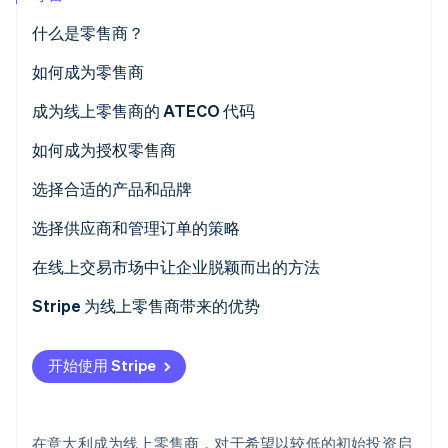
什么是零售商？
如何成为零售商
Stripe Sessions 2026
了解 Stripe 如何为 AI 构建经济基础设施。
确定业务模式
成为线上零售商的 ATECO 代码
立即观看
申请增值税税号
如何成为授权零售商
在商业登记处登记
品牌的授权零售商有哪些？
选择合适的产品和品牌
提交电商业务的 SCIA
如何成为某产品的授权零售商？
主要选择标准如下：
选择供应商和管理订单的策略
成为零售商：合同事项
品牌要求和选择标准
知名品牌与新兴品牌：该如何选择？
如果您希望成为一名线上零售商，该如何挑选供应商
在线上交易市场中让企业脱颖而出的方法
典型合同条款
与供应商之间的合同事项
关键策略
Stripe 为线上零售商带来的优势
什么时候适合成为授权经销商？
订单管理
Stripe Payments
开始使用 Stripe
Stripe Connect
在意大利成为线上零售商，对于希望以较低的初始投资启