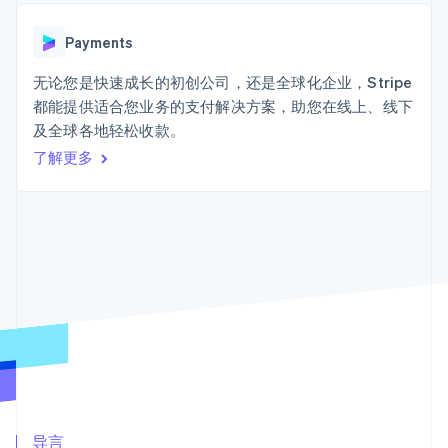
125+
Stripe Sigma
产品路线图
SaaS
自定义报告
Terminal
Sessions 年度大会
线下支付
Data Pipeline
Payments
招聘
数据同步
Authorization
资源
新闻编辑室
Boost
无论您是快速成长的初创公司，还是全球化企业，Stripe
Stripe Press
支付成功率优
按行业
应用程序集成
都能提供适合您业务的支付解决方案，助您在线上、线下
化
代码示例
及全球各地轻松收款。
Link
AI 企业
开发者博客
加速结账
创作者经济
API 状态
了解更多
联系
游戏
酒店、旅游与休闲
联系销售
保险
成为合作伙伴
媒体与娱乐
更多
非营利组织
Product roadmap
专业服务
了解未来规划
公共部门
零售
Radar
欺诈防范
Atlas
初创企业注册
生态系统
Climate
合作伙伴
碳移除
Stripe App Marketplace
导言