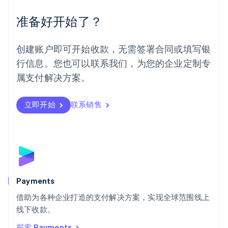
墨西哥
Español
English
准备好开始了？
挪威
English
葡萄牙
创建账户即可开始收款，无需签署合同或填写银
Português
English
行信息。您也可以联系我们，为您的企业定制专
日本
日本語
English
属支付解决方案。
瑞典
Svenska
English
瑞士
立即开始
联系销售
Deutsch
Français
Italiano
English
塞浦路斯
English
斯洛伐克
English
斯洛文尼亚
English
Italiano
Payments
泰国
ไทย
English
借助为各种企业打造的支付解决方案，实现全球范围线上
希腊
线下收款。
English
探索 Payments