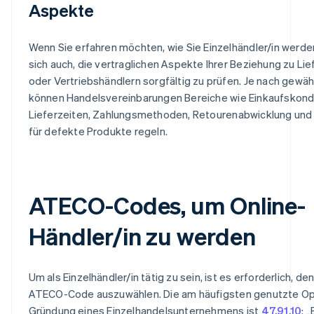
Aspekte
Wenn Sie erfahren möchten, wie Sie Einzelhändler/in werden
sich auch, die vertraglichen Aspekte Ihrer Beziehung zu Li
oder Vertriebshändlern sorgfältig zu prüfen. Je nach gewäh
können Handelsvereinbarungen Bereiche wie Einkaufskondi
Lieferzeiten, Zahlungsmethoden, Retourenabwicklung und
für defekte Produkte regeln.
ATECO-Codes, um Online-
Händler/in zu werden
Um als Einzelhändler/in tätig zu sein, ist es erforderlich, den
ATECO-Code auszuwählen. Die am häufigsten genutzte Opt
Gründung eines Einzelhandelsunternehmens ist
47.91.10
: 