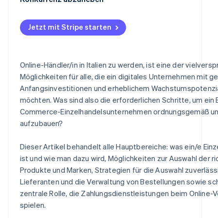
Typische Vertragsklauseln
Vertragliche Aspekte bezüglich Lieferantinnen und Lie
Wichtige Strategien
Wann ist es sinnvoll, ein/e autorisierte/r Händler/in zu 
Jetzt mit Stripe starten
Bestellungsverwaltung
Vorteile von Stripe für Online-Händler/innen
Stripe Payments
Online-Händler/in in Italien zu werden, ist eine der vielver
Stripe Connect
Möglichkeiten für alle, die ein digitales Unternehmen mit g
Anfangsinvestitionen und erheblichem Wachstumspotenzi
möchten. Was sind also die erforderlichen Schritte, um ein 
Commerce-Einzelhandelsunternehmen ordnungsgemäß und
aufzubauen?
Dieser Artikel behandelt alle Hauptbereiche: was ein/e Einz
ist und wie man dazu wird, Möglichkeiten zur Auswahl der ri
Produkte und Marken, Strategien für die Auswahl zuverläss
Lieferanten und die Verwaltung von Bestellungen sowie schl
zentrale Rolle, die Zahlungsdienstleistungen beim Online-
spielen.