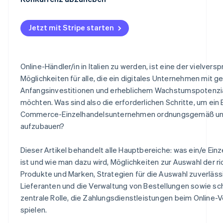
Typische Vertragsklauseln
Vertragliche Aspekte bezüglich Lieferantinnen und Lie
Wichtige Strategien
Wann ist es sinnvoll, ein/e autorisierte/r Händler/in zu 
Jetzt mit Stripe starten
Bestellungsverwaltung
Vorteile von Stripe für Online-Händler/innen
Stripe Payments
Online-Händler/in in Italien zu werden, ist eine der vielver
Stripe Connect
Möglichkeiten für alle, die ein digitales Unternehmen mit g
Anfangsinvestitionen und erheblichem Wachstumspotenzi
möchten. Was sind also die erforderlichen Schritte, um ein 
Commerce-Einzelhandelsunternehmen ordnungsgemäß und
aufzubauen?
Dieser Artikel behandelt alle Hauptbereiche: was ein/e Einz
ist und wie man dazu wird, Möglichkeiten zur Auswahl der ri
Produkte und Marken, Strategien für die Auswahl zuverläss
Lieferanten und die Verwaltung von Bestellungen sowie schl
zentrale Rolle, die Zahlungsdienstleistungen beim Online-
spielen.