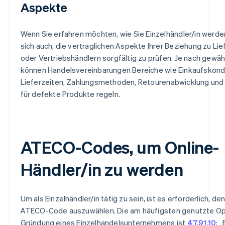
Aspekte
Wenn Sie erfahren möchten, wie Sie Einzelhändler/in werden
sich auch, die vertraglichen Aspekte Ihrer Beziehung zu Li
oder Vertriebshändlern sorgfältig zu prüfen. Je nach gewäh
können Handelsvereinbarungen Bereiche wie Einkaufskondi
Lieferzeiten, Zahlungsmethoden, Retourenabwicklung und
für defekte Produkte regeln.
ATECO-Codes, um Online-
Händler/in zu werden
Um als Einzelhändler/in tätig zu sein, ist es erforderlich, den
ATECO-Code auszuwählen. Die am häufigsten genutzte Opt
Gründung eines Einzelhandelsunternehmens ist
47.91.10
: 