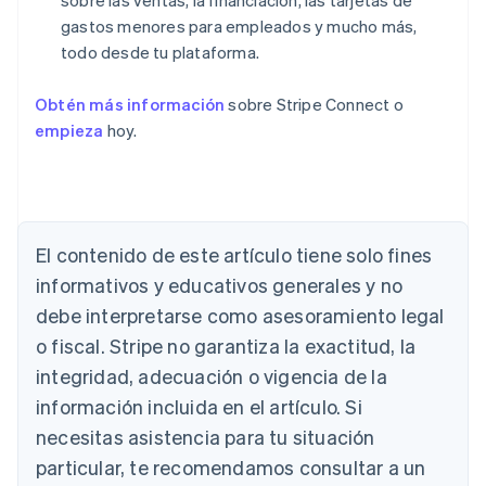
sobre las ventas, la financiación, las tarjetas de
gastos menores para empleados y mucho más,
todo desde tu plataforma.
Obtén más información
sobre Stripe Connect o
empieza
hoy.
Alemania
Deutsch
English
Australia
English
El contenido de este artículo tiene solo fines
Austria
informativos y educativos generales y no
Deutsch
English
Bélgica
debe interpretarse como asesoramiento legal
Nederlands
Français
Deutsch
English
o fiscal. Stripe no garantiza la exactitud, la
Brasil
integridad, adecuación o vigencia de la
Português
English
Bulgaria
información incluida en el artículo. Si
English
necesitas asistencia para tu situación
Canadá
English
Français
particular, te recomendamos consultar a un
China continental