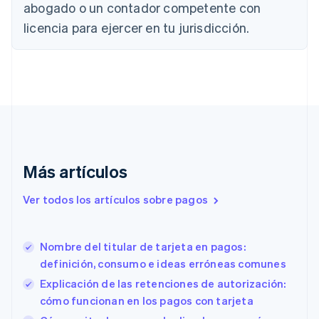
abogado o un contador competente con
简体中文
English
Chipre
licencia para ejercer en tu jurisdicción.
English
Croacia
English
Italiano
Dinamarca
English
Emiratos Árabes Unidos
English
Eslovaquia
English
Más artículos
Eslovenia
English
Italiano
Ver todos los artículos sobre pagos
España
Español
English
Estados Unidos
English
Español
简体中文
Nombre del titular de tarjeta en pagos:
Estonia
definición, consumo e ideas erróneas comunes
English
Explicación de las retenciones de autorización:
Finlandia
cómo funcionan en los pagos con tarjeta
English
Svenska
Francia