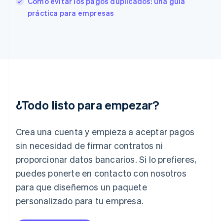
Cómo evitar los pagos duplicados: una guía
Français
English
práctica para empresas
Gibraltar
English
Grecia
English
Hungría
English
India
English
Irlanda
¿Todo listo para empezar?
English
Italia
Crea una cuenta y empieza a aceptar pagos
Italiano
English
Japón
sin necesidad de firmar contratos ni
日本語
English
proporcionar datos bancarios. Si lo prefieres,
Letonia
English
puedes ponerte en contacto con nosotros
Liechtenstein
para que diseñemos un paquete
Deutsch
English
Lituania
personalizado para tu empresa.
English
Luxemburgo