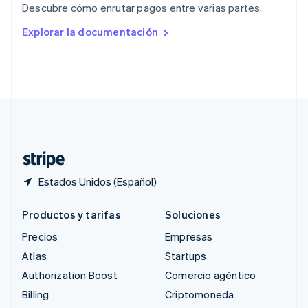
Descubre cómo enrutar pagos entre varias partes.
English
Rumania
Explorar la documentación
English
Singapur
English
简体中文
Suecia
Svenska
English
Suiza
Deutsch
Français
Italiano
English
Tailandia
ไทย
English
Estados Unidos (Español)
Productos y tarifas
Soluciones
Precios
Empresas
Atlas
Startups
Authorization Boost
Comercio agéntico
Billing
Criptomoneda