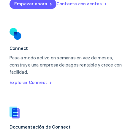
Empezar ahora
Contacta con ventas
Français
Deutsch
English
Malasia
English
简体中文
Malta
English
México
Español
English
Noruega
Connect
English
Pasa a modo activo en semanas en vez de meses,
Nueva Zelandia
English
construye una empresa de pagos rentable y crece con
Países Bajos
facilidad.
Nederlands
English
Explorar Connect
Polonia
English
Portugal
Português
English
RAE de Hong Kong, China
English
简体中文
Reino Unido
English
Documentación de Connect
República Checa