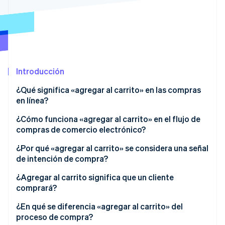
Radar
Prevención de fraude
Ecosistema
Atlas
Constitución de una startup
Socios
Climate
Stripe App Marketplace
Introducción
Eliminación de dióxido de carbono
Identity
¿Qué significa «agregar al carrito» en las compras
Verificación de identidad en línea
en línea?
¿Cómo funciona «agregar al carrito» en el flujo de
compras de comercio electrónico?
¿Por qué «agregar al carrito» se considera una señal
Sesiones de Stripe 2026
de intención de compra?
Descubre cómo Stripe construye la infraestructura económi
Mirar ahora
¿Agregar al carrito significa que un cliente
comprará?
¿En qué se diferencia «agregar al carrito» del
proceso de compra?