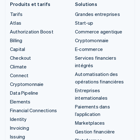
Produits et tarifs
Solutions
Tarifs
Grandes entreprises
Atlas
Start-up
Authorization Boost
Commerce agentique
Billing
Cryptomonnaie
Capital
E-commerce
Checkout
Services financiers
intégrés
Climate
Automatisation des
Connect
opérations financières
Cryptomonnaie
Entreprises
Data Pipeline
internationales
Elements
Paiements dans
Financial Connections
l’application
Identity
Marketplaces
Invoicing
Gestion financière
Issuing