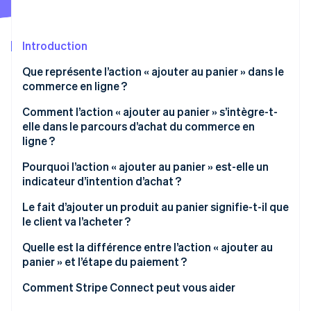
Découvrez les prochaines évolutions
Commerce en ligne
Radar
Prévention de la fraude
Introduction
Écosystème
Atlas
Que représente l’action « ajouter au panier » dans le
Constitution de start-up
commerce en ligne ?
Partenaires
Climate
Stripe App Marketplace
Élimination du carbone
Comment l’action « ajouter au panier » s’intègre-t-
elle dans le parcours d’achat du commerce en
Identity
ligne ?
Vérification de l'identité
Pourquoi l’action « ajouter au panier » est-elle un
indicateur d’intention d’achat ?
Le fait d’ajouter un produit au panier signifie-t-il que
le client va l’acheter ?
Stripe Sessions 2026
Découvrez comment Stripe construit l’infrastructure écono
Quelle est la différence entre l’action « ajouter au
Regarder la vidéo
panier » et l’étape du paiement ?
Comment Stripe Connect peut vous aider