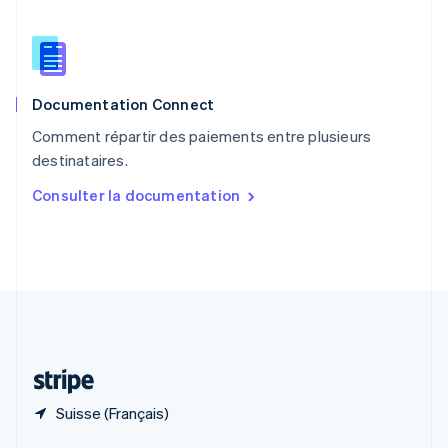
English
简体中文
République tchèque
English
Roumanie
English
Documentation Connect
Royaume-Uni
English
Comment répartir des paiements entre plusieurs
Singapour
destinataires.
English
简体中文
Slovaquie
Consulter la documentation
English
Slovénie
English
Italiano
Suède
Svenska
English
Suisse
Deutsch
Français
Italiano
English
Thaïlande
ไทย
English
Suisse (Français)