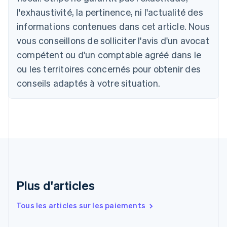
Nederlands
Français
Deutsch
English
l'exhaustivité, la pertinence, ni l'actualité des
Brésil
Português
English
informations contenues dans cet article. Nous
Bulgarie
vous conseillons de solliciter l'avis d'un avocat
English
Canada
compétent ou d'un comptable agréé dans le
English
Français
ou les territoires concernés pour obtenir des
Chine continentale
conseils adaptés à votre situation.
简体中文
English
Chypre
English
Croatie
English
Italiano
Danemark
English
Émirats arabes unis
English
Espagne
Plus d'articles
Español
English
Estonie
Tous les articles sur les paiements
English
États-Unis