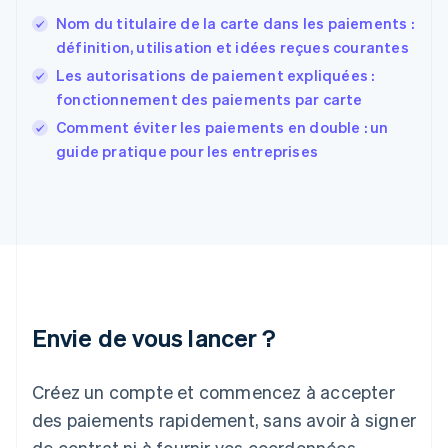
English
Español
简体中文
Nom du titulaire de la carte dans les paiements :
Finlande
English
Svenska
définition, utilisation et idées reçues courantes
France
Les autorisations de paiement expliquées :
Français
English
fonctionnement des paiements par carte
Gibraltar
English
Comment éviter les paiements en double : un
Grèce
guide pratique pour les entreprises
English
Hongrie
English
Inde
English
Irlande
English
Italie
Italiano
English
Envie de vous lancer ?
Japon
日本語
English
Créez un compte et commencez à accepter
Lettonie
English
des paiements rapidement, sans avoir à signer
Liechtenstein
de contrat ni à fournir vos coordonnées