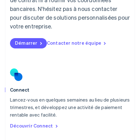
Deutsch
English
Lituanie
bancaires. N'hésitez pas à nous contacter
English
pour discuter de solutions personnalisées pour
Luxembourg
votre entreprise.
Français
Deutsch
English
Malaisie
English
简体中文
Démarrer
Contacter notre équipe
Malte
English
Mexique
Español
English
Norvège
English
Nouvelle-Zélande
English
Connect
Pays-Bas
Lancez-vous en quelques semaines au lieu de plusieurs
Nederlands
English
trimestres, et développez une activité de paiement
Pologne
English
rentable avec facilité.
Portugal
Découvrir Connect
Português
English
R.A.S. de Hong Kong, Chine