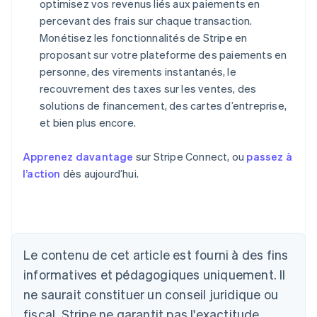
optimisez vos revenus liés aux paiements en
percevant des frais sur chaque transaction.
Monétisez les fonctionnalités de Stripe en
proposant sur votre plateforme des paiements en
personne, des virements instantanés, le
recouvrement des taxes sur les ventes, des
solutions de financement, des cartes d’entreprise,
et bien plus encore.
Apprenez davantage
sur Stripe Connect, ou
passez à
l’action
dès aujourd’hui.
Allemagne
Deutsch
English
Australie
Le contenu de cet article est fourni à des fins
English
informatives et pédagogiques uniquement. Il
Autriche
ne saurait constituer un conseil juridique ou
Deutsch
English
Belgique
fiscal. Stripe ne garantit pas l'exactitude,