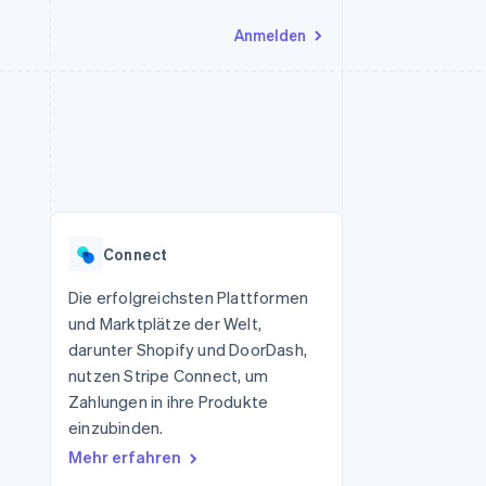
Anmelden
Ressourcen
Ecosystem
Kontakt
nd Marktplätze
Mehr
App-Integrationen
Partner
Sales-Team kontaktieren
Product roadmap
Code-Beispiele
Stripe App-Marktplatz
Partner werden
Ausblick
 Plattformen
Entwickler-Blog
 platforms
eit
API-Status
Radar
Betrugsprävention
eistungen
Connect
Atlas
onen
virtuelle Karten
Start-up-Gründung
Die erfolgreichsten Plattformen
und Marktplätze der Welt,
Climate
CO₂-Entnahme
darunter Shopify und DoorDash,
nutzen Stripe Connect, um
Identity
Online-Identitätsprüfung
Zahlungen in ihre Produkte
einzubinden.
Mehr erfahren