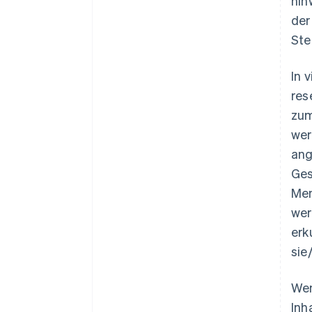
hin
der
Ste
In 
res
zum
wer
ang
Ges
Men
wer
erk
sie
Wen
Inh