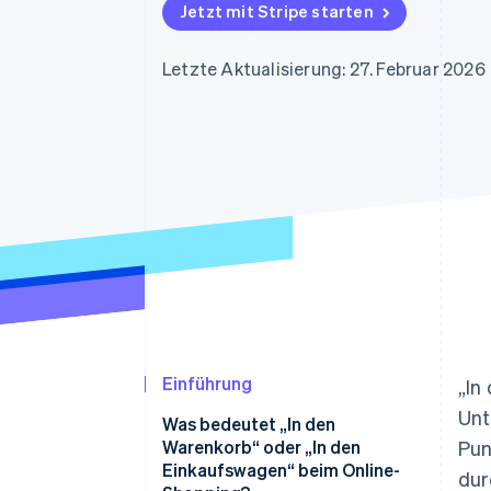
Optimierung der
Datensynchronisier
Jetzt mit Stripe starten
Autorisierungsraten
Link
Beschleunigter Bezahlvorgang
Letzte Aktualisierung: 27. Februar 2026
Financial Connections
Verbundene Finanzdaten
Einführung
„In
Unt
Was bedeutet „In den
Warenkorb“ oder „In den
Pun
Einkaufswagen“ beim Online-
dur