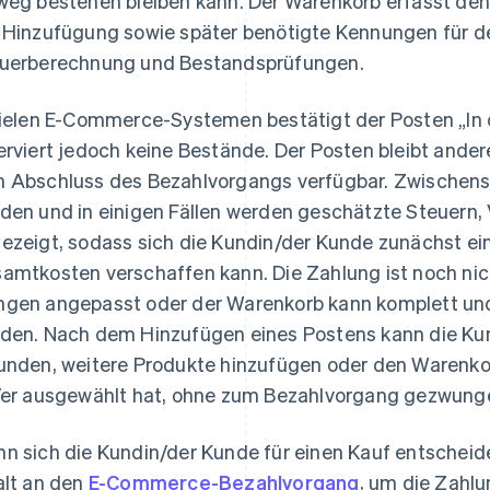
weg bestehen bleiben kann. Der Warenkorb erfasst den
 Hinzufügung sowie später benötigte Kennungen für 
uerberechnung und Bestandsprüfungen.
vielen E-Commerce-Systemen bestätigt der Posten „In 
erviert jedoch keine Bestände. Der Posten bleibt ande
 Abschluss des Bezahlvorgangs verfügbar. Zwischen
den und in einigen Fällen werden geschätzte Steuern
ezeigt, sodass sich die Kundin/der Kunde zunächst ein
amtkosten verschaffen kann. Die Zahlung ist noch nicht
gen angepasst oder der Warenkorb kann komplett un
den. Nach dem Hinzufügen eines Postens kann die Ku
unden, weitere Produkte hinzufügen oder den Warenkor
/er ausgewählt hat, ohne zum Bezahlvorgang gezwung
n sich die Kundin/der Kunde für einen Kauf entscheid
alt an den
E-Commerce-Bezahlvorgang
, um die Zahlu