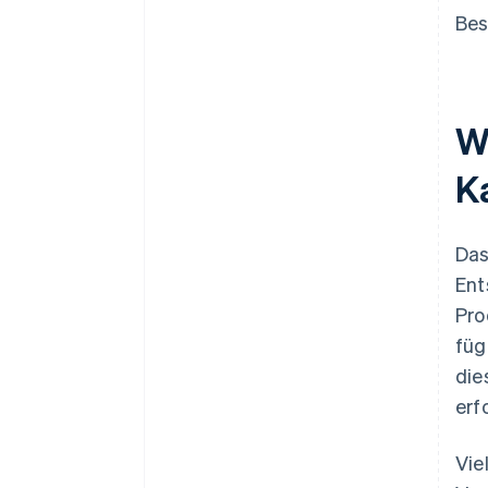
Bes
W
K
Das
Ent
Pro
füg
die
erf
Vie