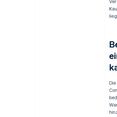
Ver
Kau
lie
B
e
k
Die
Com
bed
War
hin