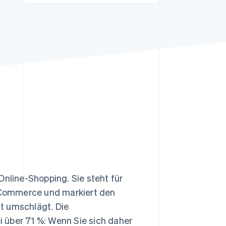
Stripe-Sessions 2026
Erfahren Sie, wie Stripe
Lösungen für die
Wirtschaftsinfrastruktur
für KI aufbaut.
Jetzt ansehen
Online-Shopping. Sie steht für
-Commerce und markiert den
t umschlägt. Die
i über 71 %: Wenn Sie sich daher