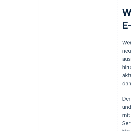
W
E
Wen
neu
aus
hin
akt
dam
Der
und
mit
Ser