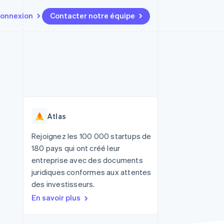
onnexion
Contacter notre équipe
Ressources
Écosystème
Contact
t marketplaces
Plus
Intégrations d'applications
Partenaires
Contacter notre équipe
Product roadmap
elle
Exemples de code
Stripe App Marketplace
Devenir partenaire
Découvrez les prochaines
r les
Blog des développeurs
évolutions
rs
État de l'API
Radar
Atlas
Prévention de la fraude
ratif
Atlas
Rejoignez les 100 000 startups de
Constitution de start-up
180 pays qui ont créé leur
Climate
entreprise avec des documents
Élimination du carbone
juridiques conformes aux attentes
Identity
des investisseurs.
Vérification de l'identité
En savoir plus