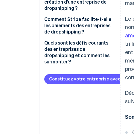
création d’une entreprise de
mar
dropshipping ?
Le 
Identifier une niche de produit
Comment Stripe facilite-t-elle
les paiements des entreprises
nom
Sélectionner des fournisseurs
de dropshipping ?
amé
fiables
Quels sont les défis courants
tri
Sélectionner une plateforme
des entreprises de
ent
d’e-commerce
dropshipping et comment les
mêm
surmonter ?
Créer une identité de marque
pro
Fournisseurs peu fiables
Configurer les informations de
cor
Constituez votre entreprise avec Strip
paiement et d’expédition
Service à la clientèle
Déc
Testez votre boutique et
Contrôle qualité
affinez votre offre
sui
Retours et remboursements
Som