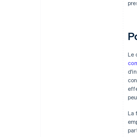
pre
P
Le 
co
d'i
con
eff
peu
La 
emp
par