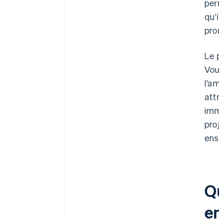
per
qu’
pro
Le 
Vou
l’a
att
imm
pro
ens
Qu
e