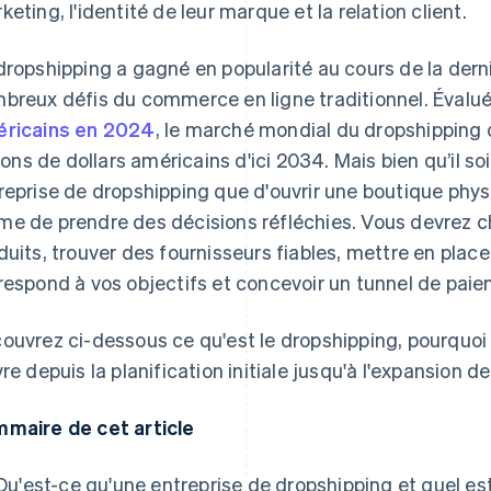
keting, l'identité de leur marque et la relation client.
dropshipping a gagné en popularité au cours de la derni
breux défis du commerce en ligne traditionnel. Évalué
ricains en 2024
, le marché mondial du dropshipping d
llions de dollars américains d'ici 2034. Mais bien qu’il 
reprise de dropshipping que d'ouvrir une boutique phys
e de prendre des décisions réfléchies. Vous devrez 
duits, trouver des fournisseurs fiables, mettre en plac
respond à vos objectifs et concevoir un tunnel de paie
e Atlas
ouvrez ci-dessous ce qu'est le dropshipping, pourquoi i
vre depuis la planification initiale jusqu'à l'expansion d
maire de cet article
Qu'est-ce qu'une entreprise de dropshipping et quel e