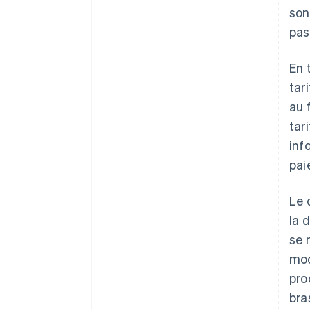
son
pas
En 
tar
au 
tar
inf
pai
Le 
la 
se 
mod
pro
bra