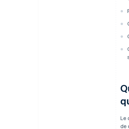
Q
q
Le 
de 