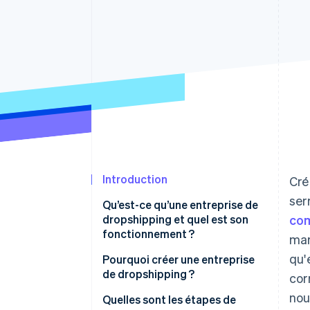
Authorization Boost
Acceptation optimisée
Link
Paiements accélérés
Financial Connections
Comptes financiers associés
Introduction
Cré
ser
Qu’est-ce qu’une entreprise de
dropshipping et quel est son
co
fonctionnement ?
mar
qu'
Pourquoi créer une entreprise
de dropshipping ?
cor
nou
Quelles sont les étapes de