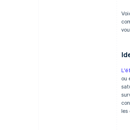
Voi
com
vou
Id
L'é
ou 
sat
sur
con
les