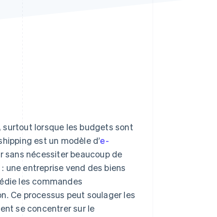
Stripe Sessions 2026
Découvrez comment
Stripe construit
l’infrastructure
économique de l’IA.
Regarder la vidéo
 surtout lorsque les budgets sont
shipping est un modèle d’
e-
cer sans nécessiter beaucoup de
: une entreprise vend des biens
xpédie les commandes
on. Ce processus peut soulager les
ent se concentrer sur le