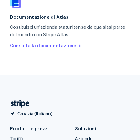
Slovacchia
English
Documentazione di Atlas
Slovenia
English
Italiano
Costituisci un'azienda statunitense da qualsiasi parte
Spagna
del mondo con Stripe Atlas.
Español
English
Stati Uniti
Consulta la documentazione
English
Español
简体中文
Svezia
Svenska
English
Svizzera
Deutsch
Français
Italiano
English
Thailandia
ไทย
English
Ungheria
English
Croazia (Italiano)
Prodotti e prezzi
Soluzioni
Tariffe
Aziende