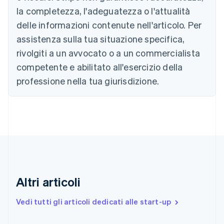
Canada
la completezza, l'adeguatezza o l'attualità
English
Français
delle informazioni contenute nell'articolo. Per
Cina continentale
assistenza sulla tua situazione specifica,
简体中文
English
Cipro
rivolgiti a un avvocato o a un commercialista
English
competente e abilitato all'esercizio della
Croazia
English
Italiano
professione nella tua giurisdizione.
Danimarca
English
Emirati Arabi Uniti
English
Estonia
English
Finlandia
English
Svenska
Francia
Altri articoli
Français
English
Germania
Vedi tutti gli articoli dedicati alle start-up
Deutsch
English
Giappone
日本語
English