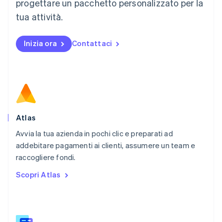
progettare un pacchetto personalizzato per la
Messico
tua attività.
Español
English
Norvegia
English
Inizia ora
Contattaci
Nuova Zelanda
English
Paesi Bassi
Nederlands
English
Polonia
English
Portogallo
Português
English
Atlas
RAS di Hong Kong, Cina
Avvia la tua azienda in pochi clic e preparati ad
English
简体中文
addebitare pagamenti ai clienti, assumere un team e
Regno Unito
English
raccogliere fondi.
Repubblica Ceca
Scopri Atlas
English
Romania
English
Singapore
English
简体中文