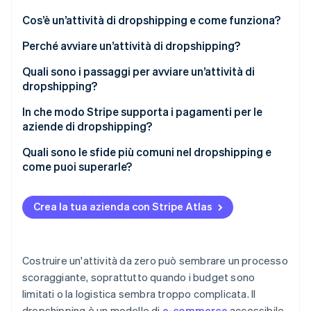
Scopri cosa ti aspetta
Cos’è un’attività di dropshipping e come funziona?
Radar
Ecosistema
Prevenzione delle frodi
Perché avviare un’attività di dropshipping?
Partner
Atlas
Quali sono i passaggi per avviare un’attività di
Stripe App Marketplace
Costituzione di start-up
dropshipping?
Climate
Rimozione del carbonio
Individua una nicchia di prodotto
In che modo Stripe supporta i pagamenti per le
aziende di dropshipping?
Identity
Seleziona fornitori affidabili
Verifica online dell'identità
Quali sono le sfide più comuni nel dropshipping e
Seleziona una piattaforma di e-commerce
come puoi superarle?
Crea un’identità del brand
Fornitori inaffidabili
Crea la tua azienda con Stripe Atlas
Imposta i dettagli di pagamento e spedizione
Assistenza clienti
Stripe Sessions 2026
Scopri come Stripe sta costruendo l'infrastruttura economi
Fai un test e perfeziona
Controllo qualità
Guarda ora
Costruire un'attività da zero può sembrare un processo
Resi e rimborsi
scoraggiante, soprattutto quando i budget sono
limitati o la logistica sembra troppo complicata. Il
dropshipping è un modello di
e-commerce
accessibile