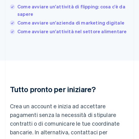
Gibilterra
Come avviare un'attività di flipping: cosa c'è da
English
sapere
Grecia
Come avviare un'azienda di marketing digitale
English
India
Come avviare un'attività nel settore alimentare
English
Irlanda
English
Italia
Italiano
English
Lettonia
English
Liechtenstein
Deutsch
English
Tutto pronto per iniziare?
Lituania
English
Crea un account e inizia ad accettare
Lussemburgo
Français
Deutsch
English
pagamenti senza la necessità di stipulare
Malaysia
contratti o di comunicare le tue coordinate
English
简体中文
Malta
bancarie. In alternativa, contattaci per
English