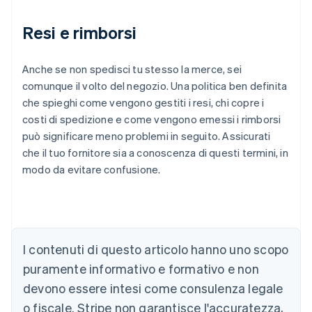
Resi e rimborsi
Anche se non spedisci tu stesso la merce, sei
comunque il volto del negozio. Una politica ben definita
che spieghi come vengono gestiti i resi, chi copre i
costi di spedizione e come vengono emessi i rimborsi
può significare meno problemi in seguito. Assicurati
che il tuo fornitore sia a conoscenza di questi termini, in
modo da evitare confusione.
Australia
English
Austria
Deutsch
English
Belgio
I contenuti di questo articolo hanno uno scopo
Nederlands
Français
Deutsch
English
Brasile
puramente informativo e formativo e non
Português
English
devono essere intesi come consulenza legale
Bulgaria
o fiscale. Stripe non garantisce l'accuratezza,
English