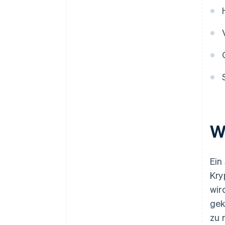
Wa
Ein
Kry
wir
gek
zu 