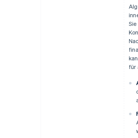
Alg
inn
Sie
Kon
Nac
fin
kan
für