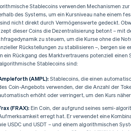
orithmische Stablecoins verwenden Mechanismen zur
erhalb des Systems, um ein Kursniveau nahe einem fes
 sind nicht direkt durch Vermögenswerte gedeckt. Ob
zept dieser Coins die Dezentralisierung betont – mit 
hfragedynamik zu steuern, um die Kurse ohne die Notw
anzieller Rückstellungen zu stabilisieren –, bergen sie 
n ein Rückgang des Marktvertrauens potenziell einen S
 algorithmische Stablecoins sind:
Ampleforth (AMPL):
Stablecoins, die einen automati
des Coin-Angebots verwenden, der die Anzahl der Token
automatisch erhöht oder verringert, um den Kurs näher 
Frax (FRAX):
Ein Coin, der aufgrund seines semi-algor
Aufmerksamkeit erregt hat. Er verwendet eine Kombina
wie USDC und USDT – und einem algorithmischen Syst