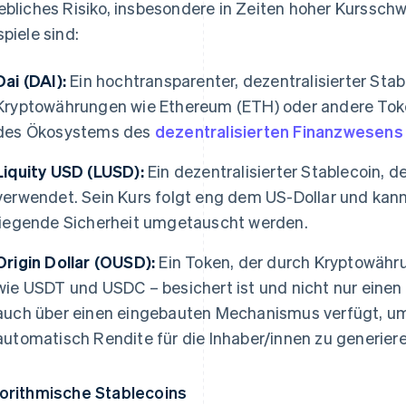
ebliches Risiko, insbesondere in Zeiten hoher Kurss
spiele sind:
Dai (DAI):
Ein hochtransparenter, dezentralisierter Stab
Kryptowährungen wie Ethereum (ETH) oder andere Token 
des Ökosystems des
dezentralisierten Finanzwesens 
Liquity USD (LUSD):
Ein dezentralisierter Stablecoin, d
verwendet. Sein Kurs folgt eng dem US-Dollar und kan
liegende Sicherheit umgetauscht werden.
Origin Dollar (OUSD):
Ein Token, der durch Kryptowähr
wie USDT und USDC – besichert ist und nicht nur einen 
auch über einen eingebauten Mechanismus verfügt, um
automatisch Rendite für die Inhaber/innen zu generiere
orithmische Stablecoins