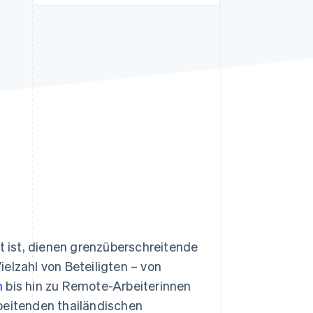
Stripe-Sessions 2026
Erfahren Sie, wie Stripe
Lösungen für die
Wirtschaftsinfrastruktur
für KI aufbaut.
Jetzt ansehen
zt ist, dienen grenzüberschreitende
elzahl von Beteiligten – von
n
bis hin zu Remote-Arbeiterinnen
beitenden thailändischen