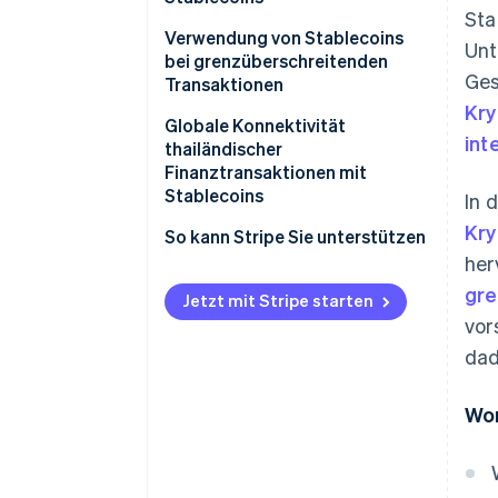
Sta
Wirken der Inflation entgegen
Verwendung von Stablecoins
Unt
bei grenzüberschreitenden
Helfen bei Marktvolatilität
Ges
Transaktionen
Kr
Dienen als Medium für
Globale Konnektivität
int
Kryptobörsen
thailändischer
Finanztransaktionen mit
Können Anlagemöglichkeiten
Stablecoins
In 
unterstützen
Kr
So kann Stripe Sie unterstützen
Bieten einen klaren rechtlichen
her
Rahmen
gre
Jetzt mit Stripe starten
Verbessern das internationale
vor
System für Geldtransfers
dad
Unterstützen die Entwicklung
der digitalen Wirtschaft
Wor