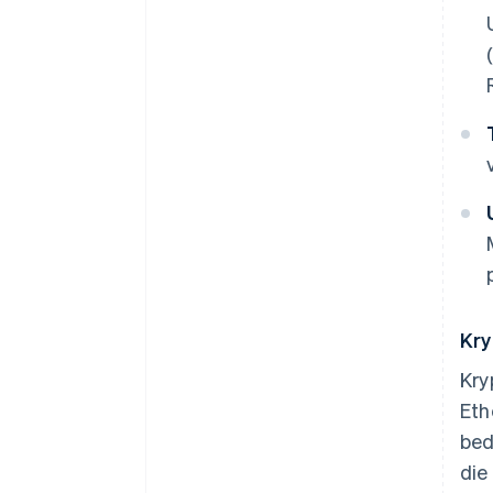
Kry
Kry
Eth
bed
die