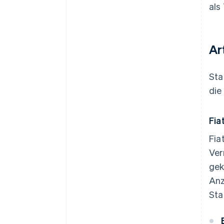
als
Ar
Sta
die
Fia
Fia
Ver
gek
Anz
Sta