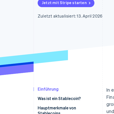
Optimierung der
Datensynchronisier
Jetzt mit Stripe starten
Autorisierungsraten
Link
Beschleunigter Bezahlvorgang
Zuletzt aktualisiert: 13. April 2026
Financial Connections
Verbundene Finanzdaten
Einführung
In 
Fin
Was ist ein Stablecoin?
gro
Arten von Stablecoins
Hauptmerkmale von
und
Stablecoins