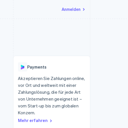
Anmelden
Ressourcen
Ecosystem
Kontakt
nd Marktplätze
Mehr
App-Integrationen
Partner
Sales-Team kontaktieren
Product roadmap
Code-Beispiele
Stripe App-Marktplatz
Partner werden
Ausblick
 Plattformen
Entwickler-Blog
 platforms
eit
API-Status
Radar
Betrugsprävention
eistungen
Payments
Atlas
onen
virtuelle Karten
Start-up-Gründung
Akzeptieren Sie Zahlungen online,
vor Ort und weltweit mit einer
Climate
CO₂-Entnahme
Zahlungslösung, die für jede Art
von Unternehmen geeignet ist –
Identity
Online-Identitätsprüfung
vom Start-up bis zum globalen
Konzern.
Mehr erfahren