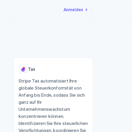
Anmelden
Ressourcen
Ecosystem
Kontakt
nd Marktplätze
Mehr
App-Integrationen
Partner
Sales-Team kontaktieren
Product roadmap
Code-Beispiele
Stripe App-Marktplatz
Partner werden
Ausblick
 Plattformen
Entwickler-Blog
 platforms
eit
API-Status
Radar
Betrugsprävention
eistungen
Tax
Atlas
onen
virtuelle Karten
Start-up-Gründung
Stripe Tax automatisiert Ihre
globale Steuerkonformität von
Climate
CO₂-Entnahme
Anfang bis Ende, sodass Sie sich
ganz auf Ihr
Identity
Online-Identitätsprüfung
Unternehmenswachstum
konzentrieren können.
Identifizieren Sie Ihre steuerlichen
Verpflichtungen, koordinieren Sie