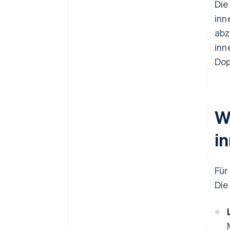
Die
inn
abz
inn
Dop
W
i
Für
Die