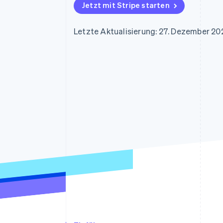
Optimierung der
Datensynchronisier
Jetzt mit Stripe starten
Autorisierungsraten
Link
Beschleunigter Bezahlvorgang
Letzte Aktualisierung: 27. Dezember 2
Financial Connections
Verbundene Finanzdaten