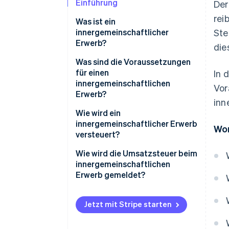
Einführung
Der
rei
Was ist ein
innergemeinschaftlicher
Ste
Erwerb?
die
Was sind die Voraussetzungen
für einen
In 
innergemeinschaftlichen
Vor
Erwerb?
inn
Wie wird ein
innergemeinschaftlicher Erwerb
Wor
versteuert?
Sonderfall: Auffangtatbestand
Wie wird die Umsatzsteuer beim
innergemeinschaftlichen
Erwerb gemeldet?
Wie wird eine
Zusammenfassende Meldung
Jetzt mit Stripe starten
erstellt?