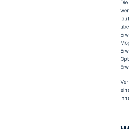
Die
wen
lau
übe
Erw
Mög
Erw
Opt
Erw
Ver
ein
inn
W