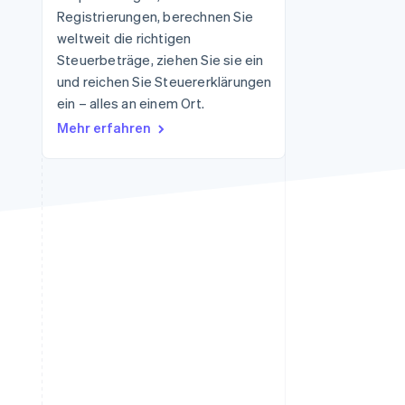
Registrierungen, berechnen Sie
weltweit die richtigen
Steuerbeträge, ziehen Sie sie ein
Stripe-Sessions 2026
Erfahren Sie, wie Stripe
und reichen Sie Steuererklärungen
Lösungen für die
ein – alles an einem Ort.
Wirtschaftsinfrastruktur
Mehr erfahren
für KI aufbaut.
Jetzt ansehen