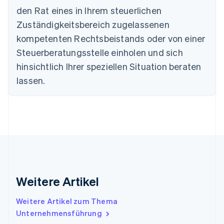
Português
English
den Rat eines in Ihrem steuerlichen
Bulgarien
Zuständigkeitsbereich zugelassenen
English
Dänemark
kompetenten Rechtsbeistands oder von einer
English
Steuerberatungsstelle einholen und sich
Deutschland
Deutsch
English
hinsichtlich Ihrer speziellen Situation beraten
Estland
lassen.
English
Festlandchina
简体中文
English
Finnland
English
Svenska
Frankreich
Français
English
Gibraltar
English
Griechenland
Weitere Artikel
English
Indien
Weitere Artikel zum Thema
English
Unternehmensführung
Irland