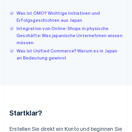
English
Italien
Was ist OMO? Wichtige Initiativen und
Italiano
English
Japan
Erfolgsgeschichten aus Japan
日本語
English
Integration von Online-Shops in physische
Kanada
Geschäfte: Was japanische Unternehmen wissen
English
Français
müssen
Kroatien
English
Italiano
Was ist Unified Commerce? Warum es in Japan
Lettland
an Bedeutung gewinnt
English
Liechtenstein
Deutsch
English
Litauen
English
Luxemburg
Français
Deutsch
English
Malaysia
English
简体中文
Startklar?
Malta
English
Mexiko
Erstellen Sie direkt ein Konto und beginnen Sie