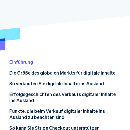
Betrugsprävention
Ecosystem
Atlas
Start-up-Gründung
Partner
Stripe App-Marktplatz
Climate
CO₂-Entnahme
Identity
Online-Identitätsprüfung
Einführung
Die Größe des globalen Markts für digitale Inhalte
Stripe-Sessions 2026
So verkaufen Sie digitale Inhalte ins Ausland
Erfahren Sie, wie Stripe Lösungen für die W
Jetzt ansehen
Nutzen einer Plattform für digitale Inhalte, die sich
Erfolgsgeschichten des Verkaufs digitaler Inhalte
an den ausländischen Markt richtet
ins Ausland
Starten einer eigenen Website für Inhalte
Bandai Namco Entertainment
Punkte, die beim Verkauf digitaler Inhalte ins
Ausland zu beachten sind
TV Asahi
Japanische Verbrauchssteuer (JCT)
So kann Sie Stripe Checkout unterstützen