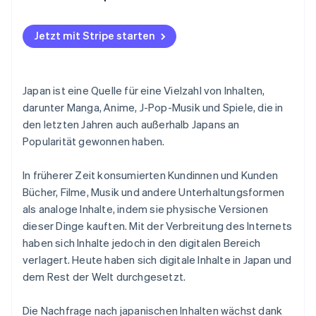
Steuersysteme und Meldepflichten für andere
Länder
Jetzt mit Stripe starten
Lieferung
Übersetzungsqualität
Japan ist eine Quelle für eine Vielzahl von Inhalten,
darunter Manga, Anime, J-Pop-Musik und Spiele, die in
Lizenzierung
den letzten Jahren auch außerhalb Japans an
Kundenakquise
Popularität gewonnen haben.
Zahlungsmethoden
In früherer Zeit konsumierten Kundinnen und Kunden
Bücher, Filme, Musik und andere Unterhaltungsformen
als analoge Inhalte, indem sie physische Versionen
dieser Dinge kauften. Mit der Verbreitung des Internets
haben sich Inhalte jedoch in den digitalen Bereich
verlagert. Heute haben sich digitale Inhalte in Japan und
dem Rest der Welt durchgesetzt.
Die Nachfrage nach japanischen Inhalten wächst dank