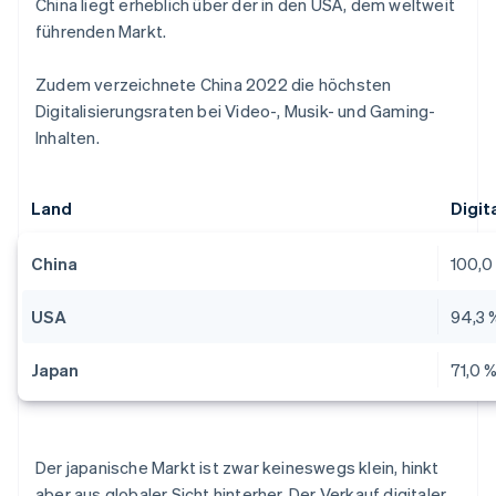
China liegt erheblich über der in den USA, dem weltweit
führenden Markt.
Zudem verzeichnete China 2022 die höchsten
Digitalisierungsraten bei Video-, Musik- und Gaming-
Inhalten.
Land
Digit
China
100,0
USA
94,3 
Japan
71,0 
Der japanische Markt ist zwar keineswegs klein, hinkt
aber aus globaler Sicht hinterher. Der Verkauf digitaler