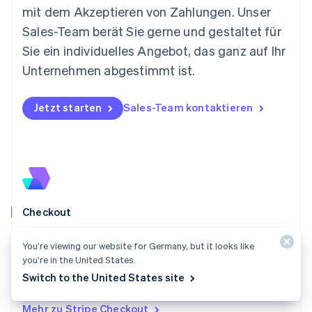
Español
English
mit dem Akzeptieren von Zahlungen. Unser
Neuseeland
Sales-Team berät Sie gerne und gestaltet für
English
Niederlande
Sie ein individuelles Angebot, das ganz auf Ihr
Nederlands
English
Unternehmen abgestimmt ist.
Norwegen
English
Österreich
Jetzt starten
Sales-Team kontaktieren
Deutsch
English
Polen
English
Portugal
Português
English
Rumänien
English
Checkout
Schweden
Svenska
English
Binden Sie Stripe Checkout in Ihre Website ein oder
Schweiz
You’re viewing our website for Germany, but it looks like
leiten Sie Ihre Kundschaft auf eine von Stripe
Deutsch
Français
Italiano
English
you’re in the United States.
gehostete Seite weiter, um einmalige Zahlungen oder
Singapur
Switch to the United States site
English
简体中文
Abonnements einfach und sicher zu akzeptieren.
Slowakei
Mehr zu Stripe Checkout
English