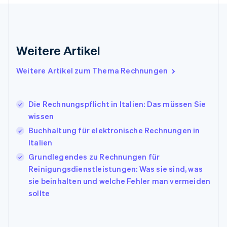
Griechenland
English
Indien
English
Weitere Artikel
Irland
English
Italien
Weitere Artikel zum Thema Rechnungen
Italiano
English
Japan
日本語
English
Die Rechnungspflicht in Italien: Das müssen Sie
Kanada
wissen
English
Français
Buchhaltung für elektronische Rechnungen in
Kroatien
English
Italiano
Italien
Lettland
Grundlegendes zu Rechnungen für
English
Reinigungsdienstleistungen: Was sie sind, was
Liechtenstein
sie beinhalten und welche Fehler man vermeiden
Deutsch
English
Litauen
sollte
English
Luxemburg
Français
Deutsch
English