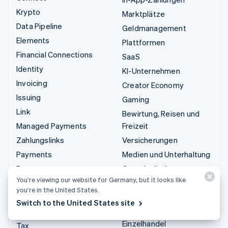
Krypto
Marktplätze
Data Pipeline
Geldmanagement
Elements
Plattformen
Financial Connections
SaaS
Identity
KI-Unternehmen
Invoicing
Creator Economy
Issuing
Gaming
Link
Bewirtung, Reisen und
Managed Payments
Freizeit
Zahlungslinks
Versicherungen
Payments
Medien und Unterhaltung
Payouts
Gemeinnützige
You’re viewing our website for Germany, but it looks like
Organisationen
Radar
you’re in the United States.
Fachdienstleistungen
Revenue Recognition
Switch to the United States site
Öffentlicher Sektor
Stripe Sigma
Einzelhandel
Tax