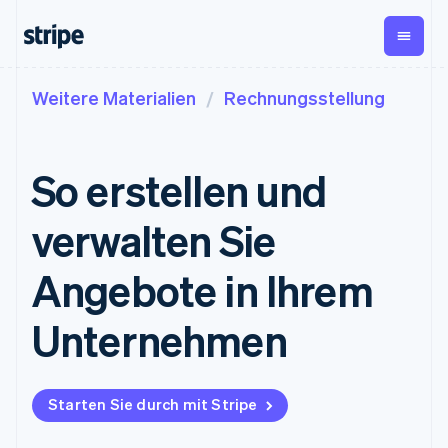
Weitere Materialien
Rechnungsstellung
Nach Phase
Dokumentation
Wissenswertes
Payments
Umsatz
Unternehmen
Stripe-Dokumentation
Blog
Payments
Billing
Start-ups
API-Referenz
Kundenstories
So erstellen und
Online-Zahlungen
Wiederkehrender Umsatz
Bibliotheken und SDKs
Leitfäden
Managed Payments
Metronome
Stripe Apps
Nutzungsbasierte
verwalten Sie
Lösung für
Abrechnung
Nach Use Case
eingetragene
Abonnements
Support
Händler/innen
Payment links
Abonnementverwaltung
Angebote in Ihrem
Leitfäden
Agentenbasierter
No-Code-
Invoicing
Handel
Support anfordern
Zahlungen
Einmalig oder wiederkehrend
Crypto
Grundlagen: Online-
Verwaltete Support-
Unternehmen
Checkout
Tax
E-Commerce
Zahlungen akzeptieren
Pläne
Vorgefertigte
Verkaufs- und USt.-
Embedded Finance
Fachdienstleistungen
Zahlungs-UIs
Optimierung
Finanzautomatisierung
So integrieren Sie einen
Elements
Revenue Recognition
vorkonfigurierten
Flexible UI-
Buchhaltungsautomatisierung
Starten Sie durch mit Stripe
Globale Unternehmen
Bezahlvorgang
Komponenten
Stripe Sigma
In-App-Zahlungen
So bauen Sie eine
Benutzerdefinierte Berichte
Zahlungsmethoden
Unternehmen
Marktplätze
Plattform oder einen