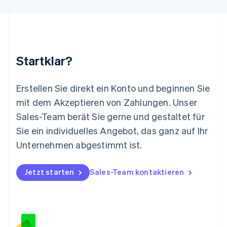
Malaysia
English
简体中文
Malta
English
Mexiko
Startklar?
Español
English
Neuseeland
English
Erstellen Sie direkt ein Konto und beginnen Sie
Niederlande
mit dem Akzeptieren von Zahlungen. Unser
Nederlands
English
Norwegen
Sales-Team berät Sie gerne und gestaltet für
English
Sie ein individuelles Angebot, das ganz auf Ihr
Österreich
Deutsch
English
Unternehmen abgestimmt ist.
Polen
English
Portugal
Jetzt starten
Sales-Team kontaktieren
Português
English
Rumänien
English
Schweden
Svenska
English