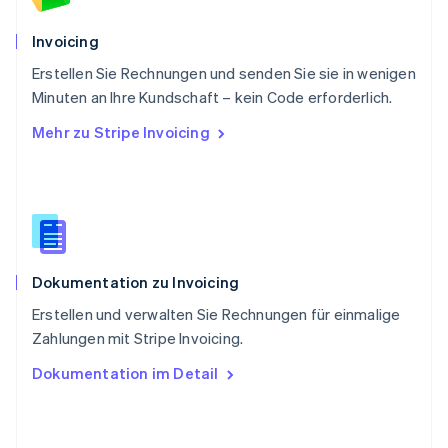
Schweiz
Deutsch
Français
Italiano
English
Invoicing
Singapur
English
简体中文
Erstellen Sie Rechnungen und senden Sie sie in wenigen
Slowakei
Minuten an Ihre Kundschaft – kein Code erforderlich.
English
Mehr zu Stripe Invoicing
Slowenien
English
Italiano
Sonderverwaltungsregion Hongkong,
China
English
简体中文
Spanien
Español
English
Dokumentation zu Invoicing
Thailand
ไทย
English
Erstellen und verwalten Sie Rechnungen für einmalige
Tschechische Republik
Zahlungen mit Stripe Invoicing.
English
Ungarn
Dokumentation im Detail
English
Vereinigte Arabische Emirate
English
Vereinigte Staaten