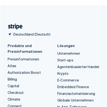
English
Español
简体中文
Vereinigtes Königreich
English
Zypern
English
Deutschland (Deutsch)
Produkte und
Lösungen
Preisinformationen
Unternehmen
Preisinformationen
Start-ups
Atlas
Agentenbasierter Handel
Authorization Boost
Krypto
Billing
E-Commerce
Capital
Embedded Finance
Checkout
Finanzautomatisierung
Climate
Globale Unternehmen
Connect
In-App-Zahlungen