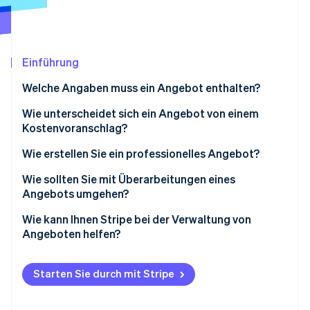
Betrugsprävention
Ecosystem
Atlas
Start-up-Gründung
Partner
Stripe App-Marktplatz
Climate
Einführung
CO₂-Entnahme
Welche Angaben muss ein Angebot enthalten?
Identity
Online-Identitätsprüfung
Wie unterscheidet sich ein Angebot von einem
Kostenvoranschlag?
Wie erstellen Sie ein professionelles Angebot?
Wie sollten Sie mit Überarbeitungen eines
Stripe-Sessions 2026
Angebots umgehen?
Erfahren Sie, wie Stripe Lösungen für die W
Jetzt ansehen
Zeigen Sie Empathie
Wie kann Ihnen Stripe bei der Verwaltung von
Angeboten helfen?
Stellen Sie die zu überarbeitenden Details klar
Erklären, warum Sie die Änderungen vornehmen
Starten Sie durch mit Stripe
Heben Sie die Anpassungen hervor