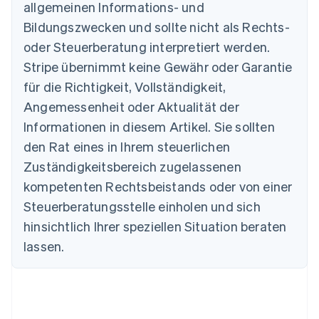
allgemeinen Informations- und
Australien
Bildungszwecken und sollte nicht als Rechts-
English
Belgien
oder Steuerberatung interpretiert werden.
Nederlands
Français
Deutsch
English
Stripe übernimmt keine Gewähr oder Garantie
Brasilien
für die Richtigkeit, Vollständigkeit,
Português
English
Bulgarien
Angemessenheit oder Aktualität der
English
Informationen in diesem Artikel. Sie sollten
Dänemark
English
den Rat eines in Ihrem steuerlichen
Deutschland
Zuständigkeitsbereich zugelassenen
Deutsch
English
Estland
kompetenten Rechtsbeistands oder von einer
English
Steuerberatungsstelle einholen und sich
Festlandchina
hinsichtlich Ihrer speziellen Situation beraten
简体中文
English
Finnland
lassen.
English
Svenska
Frankreich
Français
English
Gibraltar
English