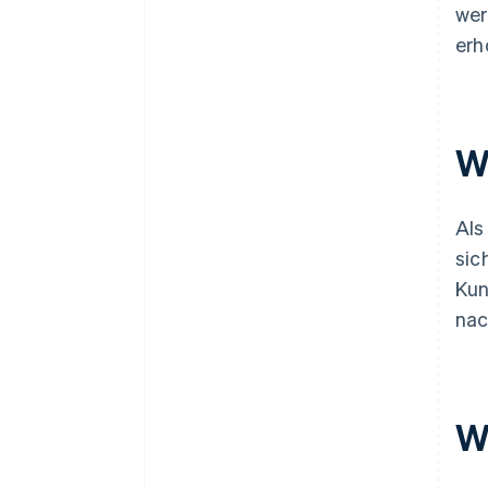
wer
erh
W
Als
sic
Kun
nac
W