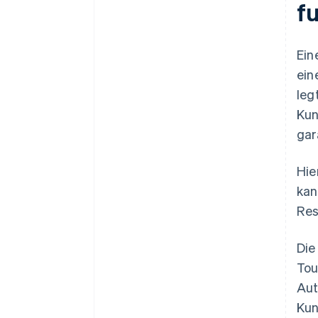
f
Ein
ein
leg
Kun
gar
Hie
kan
Res
Die
Tou
Aut
Kun