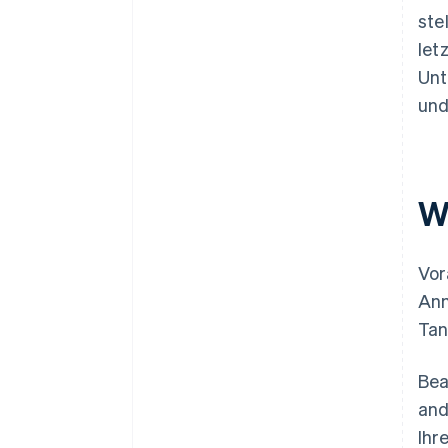
ste
let
Unt
und
W
Vor
Anm
Tan
Bea
and
Ihr