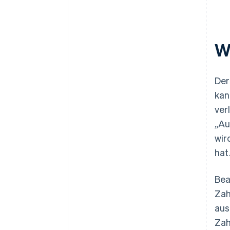
Wi
Der
kan
ver
„Au
wir
hat
Bea
Zah
aus
Zah