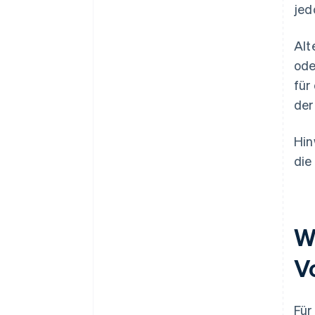
jed
Alt
ode
für
der
Hin
die
W
V
Für