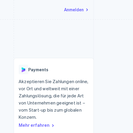
Anmelden
Ressourcen
Ecosystem
Kontakt
nd Marktplätze
Mehr
App-Integrationen
Partner
Sales-Team kontaktieren
Product roadmap
Code-Beispiele
Stripe App-Marktplatz
Partner werden
Ausblick
 Plattformen
Entwickler-Blog
 platforms
eit
API-Status
Radar
Betrugsprävention
eistungen
Payments
Atlas
onen
virtuelle Karten
Start-up-Gründung
Akzeptieren Sie Zahlungen online,
vor Ort und weltweit mit einer
Climate
CO₂-Entnahme
Zahlungslösung, die für jede Art
von Unternehmen geeignet ist –
Identity
Online-Identitätsprüfung
vom Start-up bis zum globalen
Konzern.
Mehr erfahren