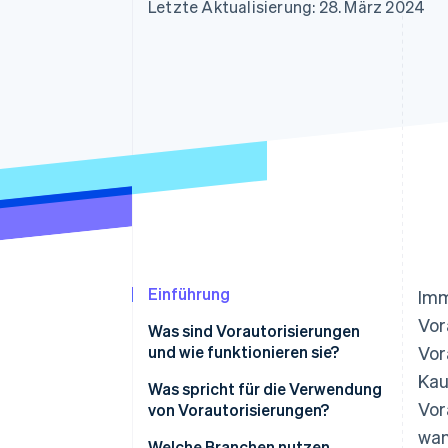
Optimierung der
Datensynchronisier
Letzte Aktualisierung: 28. März 2024
Autorisierungsraten
Link
Beschleunigter Bezahlvorgang
Financial Connections
Verbundene Finanzdaten
Einführung
Imm
Vor
Was sind Vorautorisierungen
und wie funktionieren sie?
Vor
Kau
Was spricht für die Verwendung
Vor
von Vorautorisierungen?
wan
Welche Branchen nutzen