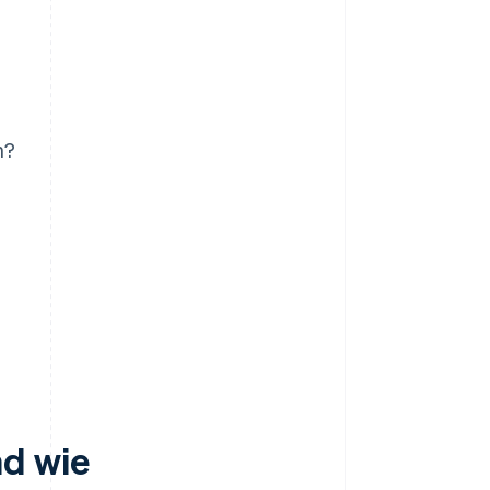
?
n?
nd wie