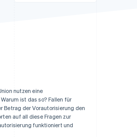
Stripe-Sessions 2026
Erfahren Sie, wie Stripe
Lösungen für die
Wirtschaftsinfrastruktur
für KI aufbaut.
Jetzt ansehen
Union nutzen eine
 Warum ist das so? Fallen für
r Betrag der Vorautorisierung den
ten auf all diese Fragen zur
autorisierung funktioniert und