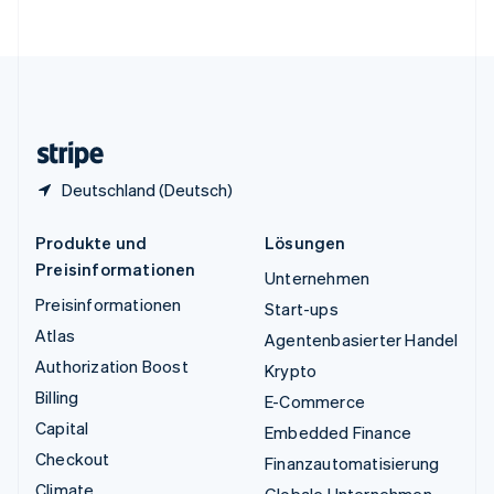
English
Vereinigte Staaten
English
Español
简体中文
Vereinigtes Königreich
English
Zypern
English
Deutschland (Deutsch)
Produkte und
Lösungen
Preisinformationen
Unternehmen
Preisinformationen
Start-ups
Atlas
Agentenbasierter Handel
Authorization Boost
Krypto
Billing
E-Commerce
Capital
Embedded Finance
Checkout
Finanzautomatisierung
Climate