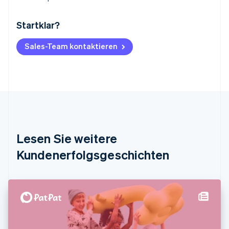
Startklar?
Australien
English
Belgien
Sales-Team kontaktieren
Nederlands
Français
Deutsch
English
Brasilien
Português
English
Bulgarien
English
Dänemark
English
Deutschland
Lesen Sie weitere
Deutsch
English
Estland
Kundenerfolgsgeschichten
English
Festlandchina
简体中文
English
Finnland
English
Svenska
Frankreich
Français
English