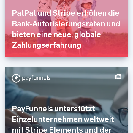
Gibraltar
English
PatPat und Stripe erhöhen die
Griechenland
English
Bank-Autorisierungsraten und
Indien
bieten eine neue, globale
English
Irland
Zahlungserfahrung
English
Italien
Italiano
English
Japan
日本語
English
Kanada
English
Français
Kroatien
English
Italiano
Lettland
English
PayFunnels unterstützt
Liechtenstein
Deutsch
English
Einzelunternehmen weltweit
Litauen
mit Stripe Elements und der
English