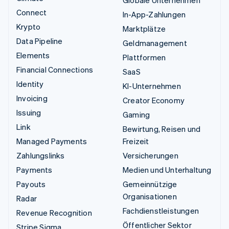
Globale Unternehmen
Connect
In-App-Zahlungen
Krypto
Marktplätze
Data Pipeline
Geldmanagement
Elements
Plattformen
Financial Connections
SaaS
Identity
KI-Unternehmen
Invoicing
Creator Economy
Issuing
Gaming
Link
Bewirtung, Reisen und
Managed Payments
Freizeit
Zahlungslinks
Versicherungen
Payments
Medien und Unterhaltung
Payouts
Gemeinnützige
Organisationen
Radar
Fachdienstleistungen
Revenue Recognition
Öffentlicher Sektor
Stripe Sigma