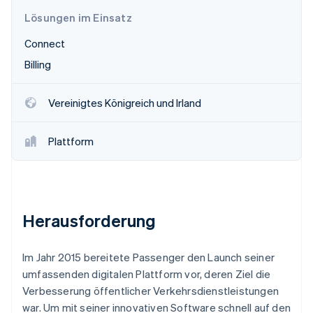
Betrugsprävention
Ecosystem
Lösungen im Einsatz
Atlas
Start-up-Gründung
Partner
Connect
Stripe App-Marktplatz
Climate
Billing
CO₂-Entnahme
Identity
Vereinigtes Königreich und Irland
Online-Identitätsprüfung
Plattform
Stripe-Sessions 2026
Erfahren Sie, wie Stripe Lösungen für die W
Jetzt ansehen
Herausforderung
Im Jahr 2015 bereitete Passenger den Launch seiner
umfassenden digitalen Plattform vor, deren Ziel die
Verbesserung öffentlicher Verkehrsdienstleistungen
war. Um mit seiner innovativen Software schnell auf den