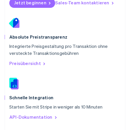
Schweden
Jetzt beginnen
Sales-Team kontaktieren
Svenska
English
Schweiz
Deutsch
Français
Italiano
English
Singapur
English
简体中文
Slowakei
Absolute Preistransparenz
English
Integrierte Preisgestaltung pro Transaktion ohne
Slowenien
versteckte Transaktionsgebühren
English
Italiano
Sonderverwaltungsregion Hongkong,
Preisübersicht
China
English
简体中文
Spanien
Español
English
Thailand
ไทย
English
Schnelle Integration
Tschechische Republik
Starten Sie mit Stripe in weniger als 10 Minuten
English
Ungarn
API-Dokumentation
English
Vereinigte Arabische Emirate