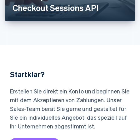
Luxemburg
Checkout Sessions API
Français
Deutsch
English
Malaysia
English
简体中文
Malta
English
Mexiko
Español
English
Neuseeland
English
Niederlande
Nederlands
English
Startklar?
Norwegen
English
Österreich
Erstellen Sie direkt ein Konto und beginnen Sie
Deutsch
English
mit dem Akzeptieren von Zahlungen. Unser
Polen
Sales-Team berät Sie gerne und gestaltet für
English
Portugal
Sie ein individuelles Angebot, das speziell auf
Português
English
Ihr Unternehmen abgestimmt ist.
Rumänien
English