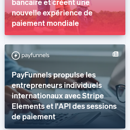
bancaire et créent une
Émirats arabes unis
nouvelle expérience de
English
Espagne
paiement mondiale
Español
English
Estonie
English
États-Unis
English
Español
简体中文
Finlande
English
Svenska
France
PayFunnels propulse les
Français
English
Gibraltar
entrepreneurs individuels
English
Grèce
internationaux avec Stripe
English
Hongrie
Elements et l'API des sessions
English
Inde
de paiement
English
Irlande
English