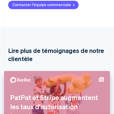
Contacter l'équipe commerciale
Allemagne
Deutsch
English
Australie
English
Autriche
Deutsch
English
Belgique
Nederlands
Français
Deutsch
English
Brésil
Lire plus de témoignages de notre
Português
English
clientèle
Bulgarie
English
Canada
English
Français
Chine continentale
简体中文
English
Chypre
English
PatPat et Stripe augmentent
Croatie
English
Italiano
les taux d'autorisation
Danemark
English