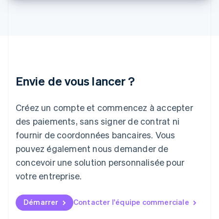
Italie
Italiano
English
Japon
日本語
English
Lettonie
English
Liechtenstein
Envie de vous lancer ?
Deutsch
English
Lituanie
English
Créez un compte et commencez à accepter
Luxembourg
des paiements, sans signer de contrat ni
Français
Deutsch
English
Malaisie
fournir de coordonnées bancaires. Vous
English
简体中文
pouvez également nous demander de
Malte
concevoir une solution personnalisée pour
English
Mexique
votre entreprise.
Español
English
Norvège
English
Démarrer
Contacter l'équipe commerciale
Nouvelle-Zélande
English