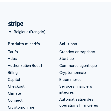
Suisse
Deutsch
Français
Italiano
English
Thaïlande
ไทย
English
Belgique (Français)
Produits et tarifs
Solutions
Tarifs
Grandes entreprises
Atlas
Start-up
Authorization Boost
Commerce agentique
Billing
Cryptomonnaie
Capital
E-commerce
Checkout
Services financiers
intégrés
Climate
Automatisation des
Connect
opérations financières
Cryptomonnaie