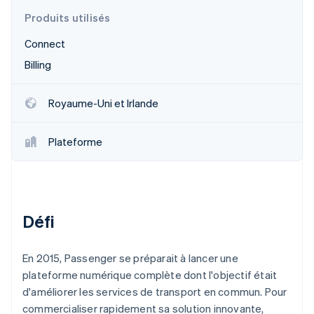
Découvrez les prochaines évolutions
Commerce en ligne
Produits utilisés
Radar
Connect
Prévention de la fraude
Écosystème
Billing
Atlas
Constitution de start-up
Partenaires
Climate
Stripe App Marketplace
Royaume-Uni et Irlande
Élimination du carbone
Identity
Plateforme
Vérification de l'identité
Défi
Stripe Sessions 2026
Découvrez comment Stripe construit l’infrastructure écono
Regarder la vidéo
En 2015, Passenger se préparait à lancer une
plateforme numérique complète dont l'objectif était
d'améliorer les services de transport en commun. Pour
commercialiser rapidement sa solution innovante,