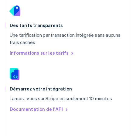
Pays-Bas
Nederlands
English
Pologne
English
Des tarifs transparents
Portugal
Une tarification par transaction intégrée sans aucuns
Português
English
frais cachés
R.A.S. de Hong Kong, Chine
English
简体中文
Informations sur les tarifs
République tchèque
English
Roumanie
English
Royaume-Uni
English
Démarrez votre intégration
Singapour
Lancez-vous sur Stripe en seulement 10 minutes
English
简体中文
Slovaquie
Documentation de l'API
English
Slovénie
English
Italiano
Suède
Svenska
English