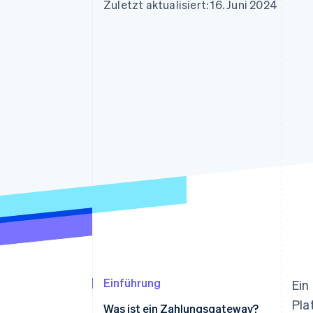
Optimierung der
Datensynchronisier
Zuletzt aktualisiert: 16. Juni 2024
Autorisierungsraten
Link
Beschleunigter Bezahlvorgang
Financial Connections
Verbundene Finanzdaten
Einführung
Ein
Pla
Was ist ein Zahlungsgateway?