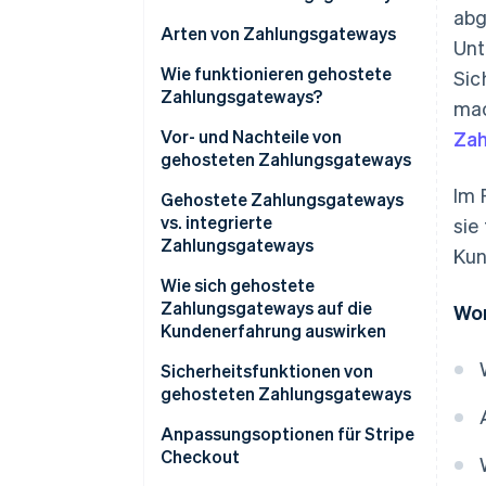
abg
Arten von Zahlungsgateways
Unt
Wie funktionieren gehostete
Sic
Zahlungsgateways?
mac
Vor- und Nachteile von
Za
gehosteten Zahlungsgateways
Im 
Vorteile
Gehostete Zahlungsgateways
vs. integrierte
sie
Nachteile
Zahlungsgateways
Kun
Integration und Einrichtung
Wie sich gehostete
Zahlungsgateways auf die
Wor
Nutzererfahrung
Kundenerfahrung auswirken
Sicherheit und Compliance
Sicherheitsfunktionen von
gehosteten Zahlungsgateways
Anpassung und Flexibilität
Anpassungsoptionen für Stripe
Auswirkungen auf die Kosten
Checkout