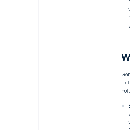
W
Ge
Unt
Fol