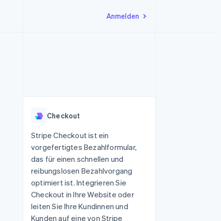
Anmelden
Ressourcen
Ecosystem
Kontakt
nd Marktplätze
Mehr
App-Integrationen
Partner
Sales-Team kontaktieren
Product roadmap
Code-Beispiele
Stripe App-Marktplatz
Partner werden
Ausblick
 Plattformen
Entwickler-Blog
 platforms
eit
API-Status
Radar
Betrugsprävention
eistungen
Checkout
Atlas
onen
virtuelle Karten
Start-up-Gründung
Stripe Checkout ist ein
vorgefertigtes Bezahlformular,
Climate
CO₂-Entnahme
das für einen schnellen und
reibungslosen Bezahlvorgang
Identity
Online-Identitätsprüfung
optimiert ist. Integrieren Sie
Checkout in Ihre Website oder
leiten Sie Ihre Kundinnen und
Kunden auf eine von Stripe