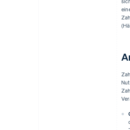
sic
ein
Zah
(Hä
A
Zah
Nut
Zah
Ver