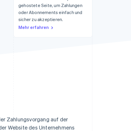
gehostete Seite, um Zahlungen
oder Abonnements einfach und
sicher zu akzeptieren.
Stripe-Sessions 2026
Erfahren Sie, wie Stripe
Mehr erfahren
Lösungen für die
Wirtschaftsinfrastruktur
für KI aufbaut.
Jetzt ansehen
 der Zahlungsvorgang auf der
 der Website des Unternehmens