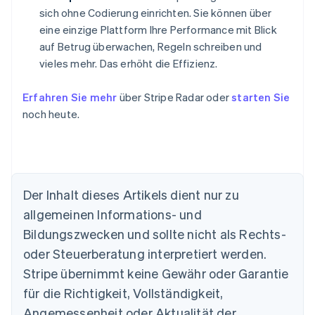
sich ohne Codierung einrichten. Sie können über
eine einzige Plattform Ihre Performance mit Blick
auf Betrug überwachen, Regeln schreiben und
vieles mehr. Das erhöht die Effizienz.
Erfahren Sie mehr
über Stripe Radar oder
starten Sie
noch heute.
Der Inhalt dieses Artikels dient nur zu
allgemeinen Informations- und
Australien
Bildungszwecken und sollte nicht als Rechts-
English
Belgien
oder Steuerberatung interpretiert werden.
Nederlands
Français
Deutsch
English
Stripe übernimmt keine Gewähr oder Garantie
Brasilien
für die Richtigkeit, Vollständigkeit,
Português
English
Bulgarien
Angemessenheit oder Aktualität der