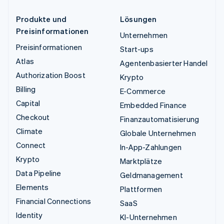
Produkte und
Lösungen
Preisinformationen
Unternehmen
Preisinformationen
Start-ups
Atlas
Agentenbasierter Handel
Authorization Boost
Krypto
Billing
E-Commerce
Capital
Embedded Finance
Checkout
Finanzautomatisierung
Climate
Globale Unternehmen
Connect
In-App-Zahlungen
Krypto
Marktplätze
Data Pipeline
Geldmanagement
Elements
Plattformen
Financial Connections
SaaS
Identity
KI-Unternehmen