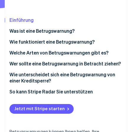
Betrugsprävention
Ecosystem
Atlas
Start-up-Gründung
Partner
Einführung
Stripe App-Marktplatz
Climate
CO₂-Entnahme
Was ist eine Betrugswarnung?
Identity
Wie funktioniert eine Betrugswarnung?
Online-Identitätsprüfung
Welche Arten von Betrugswarnungen gibt es?
Wer sollte eine Betrugswarnung in Betracht ziehen?
Wie unterscheidet sich eine Betrugswarnung von
Stripe-Sessions 2026
einer Kreditsperre?
Erfahren Sie, wie Stripe Lösungen für die Wirts
Jetzt ansehen
Kreditgeber-Zugriff
So kann Stripe Radar Sie unterstützen
Beantragung eines Kredits
Jetzt mit Stripe starten
Sicherheitsniveau
Zeitpläne und Ablaufdatum
Betrugswarnungen können Ihnen helfen, Ihre