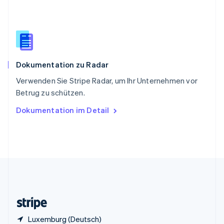
English
Italiano
Sonderverwaltungsregion Hongkong,
China
English
简体中文
Spanien
Español
English
Dokumentation zu Radar
Thailand
ไทย
English
Verwenden Sie Stripe Radar, um Ihr Unternehmen vor
Tschechische Republik
Betrug zu schützen.
English
Ungarn
Dokumentation im Detail
English
Vereinigte Arabische Emirate
English
Vereinigte Staaten
English
Español
简体中文
Vereinigtes Königreich
English
Zypern
English
Luxemburg (Deutsch)