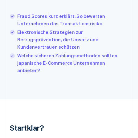
Italiano
English
Japan
日本語
English
Fraud Scores kurz erklärt: So bewerten
Kanada
Unternehmen das Transaktionsrisiko
English
Français
Elektronische Strategien zur
Kroatien
English
Italiano
Betrugsprävention, die Umsatz und
Lettland
Kundenvertrauen schützen
English
Welche sicheren Zahlungsmethoden sollten
Liechtenstein
japanische E-Commerce Unternehmen
Deutsch
English
Litauen
anbieten?
English
Luxemburg
Français
Deutsch
English
Malaysia
English
简体中文
Malta
English
Mexiko
Startklar?
Español
English
Neuseeland