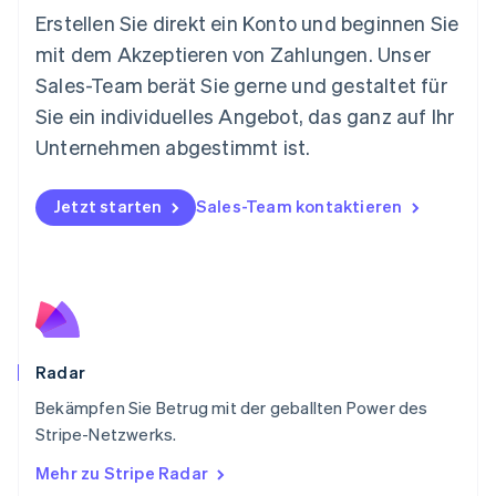
English
Erstellen Sie direkt ein Konto und beginnen Sie
Niederlande
mit dem Akzeptieren von Zahlungen. Unser
Nederlands
English
Norwegen
Sales-Team berät Sie gerne und gestaltet für
English
Sie ein individuelles Angebot, das ganz auf Ihr
Österreich
Deutsch
English
Unternehmen abgestimmt ist.
Polen
English
Portugal
Jetzt starten
Sales-Team kontaktieren
Português
English
Rumänien
English
Schweden
Svenska
English
Schweiz
Deutsch
Français
Italiano
English
Radar
Singapur
English
简体中文
Bekämpfen Sie Betrug mit der geballten Power des
Slowakei
Stripe-Netzwerks.
English
Mehr zu Stripe Radar
Slowenien