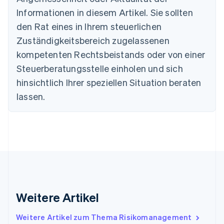
English
Informationen in diesem Artikel. Sie sollten
Dänemark
English
den Rat eines in Ihrem steuerlichen
Deutschland
Zuständigkeitsbereich zugelassenen
Deutsch
English
Estland
kompetenten Rechtsbeistands oder von einer
English
Steuerberatungsstelle einholen und sich
Festlandchina
hinsichtlich Ihrer speziellen Situation beraten
简体中文
English
Finnland
lassen.
English
Svenska
Frankreich
Français
English
Gibraltar
English
Griechenland
English
Indien
English
Weitere Artikel
Irland
English
Italien
Weitere Artikel zum Thema Risikomanagement