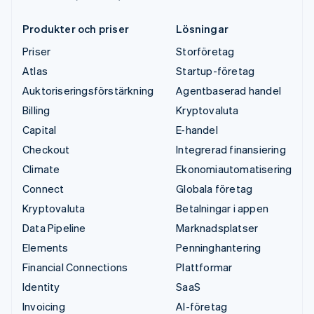
Produkter och priser
Lösningar
Priser
Storföretag
Atlas
Startup-företag
Auktoriseringsförstärkning
Agentbaserad handel
Billing
Kryptovaluta
Capital
E-handel
Checkout
Integrerad finansiering
Climate
Ekonomiautomatisering
Connect
Globala företag
Kryptovaluta
Betalningar i appen
Data Pipeline
Marknadsplatser
Elements
Penninghantering
Financial Connections
Plattformar
Identity
SaaS
Invoicing
AI-företag