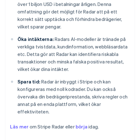
över 1 biljon USD i betalningar årligen. Denna
omfattning gör det möjligt för Radar att på ett
korrekt sätt upptäcka och förhindra bedrägerier,
vilket sparar pengar.
Öka intäkterna:
Radars AI-modeller är tränade på
verkliga tvistdata, kundinformation, webbläsardata
etc. Detta gör att Radar kan identifiera riskabla
transaktioner och minska falska positiva resultat,
vilket ökar dina intäkter.
Spara tid:
Radar är inbyggt i Stripe och kan
konfigureras med noll kodrader. Du kan också
övervaka din bedrägeriprestanda, skriva regler och
annat på en enda plattform, vilket ökar
Australien
effektiviteten.
English
Belgien
Nederlands
Français
Deutsch
English
Läs mer
om Stripe Radar eller
börja
idag.
Brasilien
Português
English