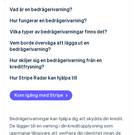
Identitetsverifiering online
Partner
Vad är en bedrägerivarning?
Stripe App Marketplace
Hur fungerar en bedrägerivarning?
Vilka typer av bedrägerivarningar finns det?
Stripe Sessions 2026
Se hur Stripe bygger den ekonomiska inf
Vem borde överväga att lägga ut en
Titta nu
bedrägerivarning?
Hur skiljer sig en bedrägerivarning från en
kreditfrysning?
Långivarens tillgång
Hur Stripe Radar kan hjälpa till
Ansökan om kredit
Kom igång med Stripe
Säkerhetsnivå
Tidslinjer och utgångsdatum
Bedrägerivarningar kan hjälpa dig att skydda din kredit.
De lägger till en varning i din kreditupplysning som
uppmanar långivare att verifiera din identitet innan de