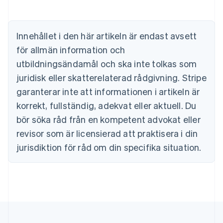
Bulgarien
English
Cypern
Innehållet i den här artikeln är endast avsett
English
Danmark
för allmän information och
English
utbildningsändamål och ska inte tolkas som
Estland
juridisk eller skatterelaterad rådgivning. Stripe
English
Fastlandskina
garanterar inte att informationen i artikeln är
简体中文
English
korrekt, fullständig, adekvat eller aktuell. Du
Finland
English
Svenska
bör söka råd från en kompetent advokat eller
Frankrike
revisor som är licensierad att praktisera i din
Français
English
Förenade Arabemiraten
jurisdiktion för råd om din specifika situation.
English
Gibraltar
English
Grekland
English
Hongkong SAR, Kina
English
简体中文