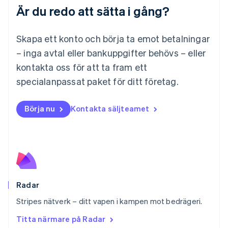
Malta
Är du redo att sätta i gång?
English
Mexiko
Skapa ett konto och börja ta emot betalningar
Español
English
Nederländerna
– inga avtal eller bankuppgifter behövs – eller
Nederlands
English
kontakta oss för att ta fram ett
Norge
English
specialanpassat paket för ditt företag.
Nya Zeeland
English
Polen
Börja nu
Kontakta säljteamet
English
Portugal
Português
English
Rumänien
English
Schweiz
Deutsch
Français
Italiano
English
Radar
Singapore
English
简体中文
Stripes nätverk – ditt vapen i kampen mot bedrägeri.
Slovakien
Titta närmare på Radar
English