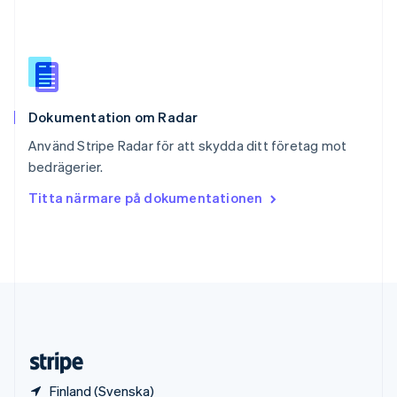
Slovenien
English
Italiano
Spanien
Español
English
Storbritannien
English
Dokumentation om Radar
Sverige
Svenska
English
Använd Stripe Radar för att skydda ditt företag mot
Thailand
bedrägerier.
ไทย
English
Tjeckien
Titta närmare på dokumentationen
English
Tyskland
Deutsch
English
Ungern
English
USA
English
Español
简体中文
Österrike
Deutsch
English
Finland (Svenska)