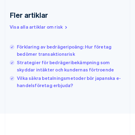
Indien
English
Fler artiklar
Irland
English
Visa alla artiklar om risk
Italien
Italiano
English
Japan
日本語
English
Förklaring av bedrägeripoäng: Hur företag
Kanada
bedömer transaktionsrisk
English
Français
Strategier för bedrägeribekämpning som
Kroatien
skyddar intäkter och kundernas förtroende
English
Italiano
Lettland
Vilka säkra betalningsmetoder bör japanska e-
English
handelsföretag erbjuda?
Liechtenstein
Deutsch
English
Litauen
English
Luxemburg
Français
Deutsch
English
Malaysia
English
简体中文