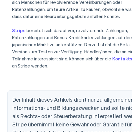
sich Menschen für revolvierende Vereinbarungen oder
Ratenzahlungen, um teure Artikel zu kaufen, obwohl sie wis
dass dafür eine Bearbeitungsgebühr anfallen könnte.
Stripe
bereitet sich darauf vor, revolvierende Zahlungen,
Ratenzahlungen und Bonus-Kreditkartenzahlungen auf de
japanischen Markt zu unterstützen. Derzeit steht die Beta-
Version zum Testen zur Verfügung. Händler/innen, die an ei
Teilnahme interessiert sind, können sich über die
Kontakts
an Stripe wenden.
Australien
English
Belgien
Nederlands
Français
Deutsch
English
Brasilien
Der Inhalt dieses Artikels dient nur zu allgemeine
Português
English
Bulgarien
Informations- und Bildungszwecken und sollte ni
English
als Rechts- oder Steuerberatung interpretiert we
Dänemark
Stripe übernimmt keine Gewähr oder Garantie für
English
Deutschland