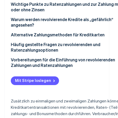
Wann revolvierende Zahlungen die bessere Option sind
Wichtige Punkte zu Ratenzahlungen und zur Zahlung m
oder ohne Zinsen
Wann Ratenzahlungen die bessere Option sind
Wichtige Punkte zu revolvierenden Zahlungen
Warum werden revolvierende Kredite als „gefährlich“
angesehen?
Wichtige Punkte zu Ratenzahlungen
Hohe Bearbeitungsgebühren
Alternative Zahlungsmethoden für Kreditkarten
Es ist schwer einzuschätzen, wie viel zurückgezahlt we
Einmalzahlung
Häufig gestellte Fragen zu revolvierenden und
muss.
Ratenzahlungsoptionen
Bonuszahlungen
Es ist schwer zu erkennen, wann die Rückzahlungen
Was ist günstiger: Ratenzahlung oder revolvierende
Vorbereitungen für die Einführung von revolvierenden
abgeschlossen sind.
Kreditkarte?
Zahlungen und Ratenzahlungen
Kann die Zahlungsmethode von Ratenzahlungen auf
revolvierende Pläne umgestellt werden?
Mit Stripe loslegen
Ist es möglich, sowohl revolvierende als auch
Ratenzahlungsmethoden zu verwenden?
Zusätzlich zu einmaligen und zweimaligen Zahlungen könne
Kreditkartentransaktionen mit revolvierenden, Raten- (Teil
zahlungs- und Bonusmethoden durchführen. Verbraucher/i