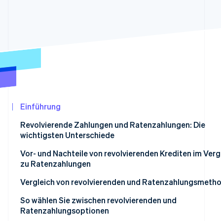
Betrugsprävention
Ecosystem
Atlas
Start-up-Gründung
Partner
Stripe App-Marktplatz
Climate
CO₂-Entnahme
Identity
Online-Identitätsprüfung
Einführung
Revolvierende Zahlungen und Ratenzahlungen: Die
Stripe-Sessions 2026
wichtigsten Unterschiede
Erfahren Sie, wie Stripe Lösungen für die Wir
Jetzt ansehen
Revolvierende Zahlungen
Vor- und Nachteile von revolvierenden Krediten im Verg
zu Ratenzahlungen
Ratenzahlungen
Vergleich von revolvierenden und Ratenzahlungsmeth
Vergleich unter gleichen Bedingungen (längerer Zeitra
So wählen Sie zwischen revolvierenden und
Ratenzahlungsoptionen
Unterschiedliche Provisionssätze