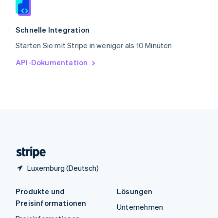
Español
English
Thailand
ไทย
English
Schnelle Integration
Tschechische Republik
Starten Sie mit Stripe in weniger als 10 Minuten
English
Ungarn
API-Dokumentation
English
Vereinigte Arabische Emirate
English
Vereinigte Staaten
English
Español
简体中文
Vereinigtes Königreich
English
Zypern
English
Luxemburg (Deutsch)
Produkte und
Lösungen
Preisinformationen
Unternehmen