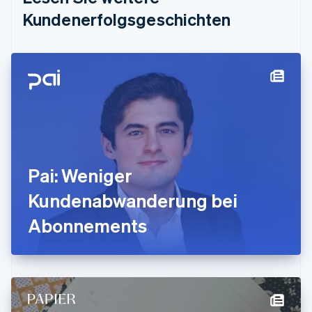
Estland
Kundenerfolgsgeschichten
English
Festlandchina
简体中文
English
Finnland
English
Svenska
Frankreich
Français
English
Gibraltar
English
Griechenland
English
Pai: Weniger
Indien
Kundenabwanderung bei
English
Irland
Abonnements
English
Italien
Italiano
English
Japan
日本語
English
Kanada
English
Français