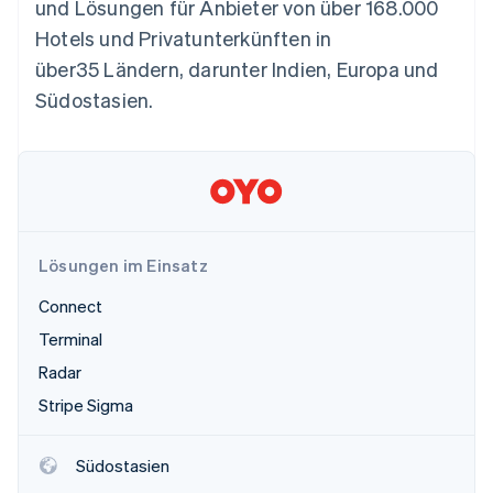
und Lösungen für Anbieter von über 168.000
Betrugsprävention
Ecosystem
Hotels und Privatunterkünften in
Atlas
Start-up-Gründung
Partner
über35 Ländern, darunter Indien, Europa und
Stripe App-Marktplatz
Climate
Südostasien.
CO₂-Entnahme
Identity
Online-Identitätsprüfung
Lösungen im Einsatz
Stripe-Sessions 2026
Connect
Erfahren Sie, wie Stripe Lösungen für die Wirts
Jetzt ansehen
Terminal
Radar
Stripe Sigma
Südostasien