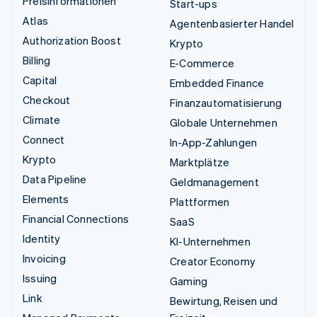
Preisinformationen
Start-ups
Atlas
Agentenbasierter Handel
Authorization Boost
Krypto
Billing
E-Commerce
Capital
Embedded Finance
Checkout
Finanzautomatisierung
Climate
Globale Unternehmen
Connect
In-App-Zahlungen
Krypto
Marktplätze
Data Pipeline
Geldmanagement
Elements
Plattformen
Financial Connections
SaaS
Identity
KI-Unternehmen
Invoicing
Creator Economy
Issuing
Gaming
Link
Bewirtung, Reisen und