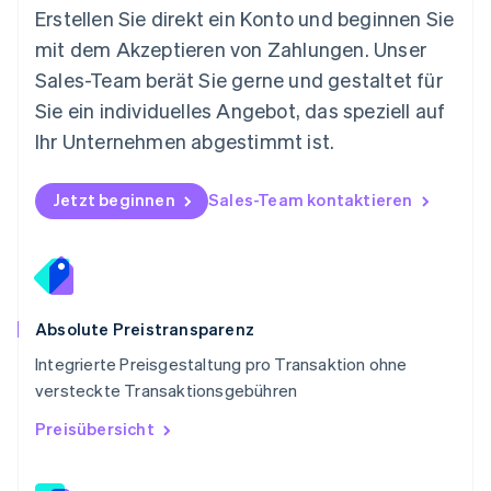
Österreich
Erstellen Sie direkt ein Konto und beginnen Sie
Deutsch
English
mit dem Akzeptieren von Zahlungen. Unser
Polen
Sales-Team berät Sie gerne und gestaltet für
English
Portugal
Sie ein individuelles Angebot, das speziell auf
Português
English
Ihr Unternehmen abgestimmt ist.
Rumänien
English
Schweden
Jetzt beginnen
Sales-Team kontaktieren
Svenska
English
Schweiz
Deutsch
Français
Italiano
English
Singapur
English
简体中文
Slowakei
Absolute Preistransparenz
English
Integrierte Preisgestaltung pro Transaktion ohne
Slowenien
versteckte Transaktionsgebühren
English
Italiano
Sonderverwaltungsregion Hongkong,
Preisübersicht
China
English
简体中文
Spanien