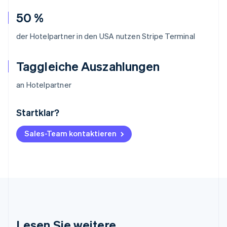
50 %
der Hotelpartner in den USA nutzen Stripe Terminal
Taggleiche Auszahlungen
an Hotelpartner
Startklar?
Australien
English
Belgien
Sales-Team kontaktieren
Nederlands
Français
Deutsch
English
Brasilien
Português
English
Bulgarien
English
Dänemark
English
Deutschland
Lesen Sie weitere
Deutsch
English