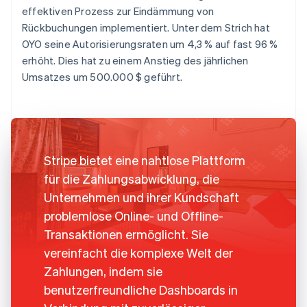
effektiven Prozess zur Eindämmung von
Rückbuchungen implementiert. Unter dem Strich hat
OYO seine Autorisierungsraten um 4,3 % auf fast 96 %
erhöht. Dies hat zu einem Anstieg des jährlichen
Umsatzes um 500.000 $ geführt.
Stripe bietet eine nahtlose Plattform
für die Zahlungsabwicklung, die
Unternehmen und ihrer Kundschaft
problemlose Online- und Offline-
Transaktionen ermöglicht. Sie
vereinfacht die komplexe Welt der
Zahlungen, indem sie
benutzerfreundliche Dashboards in