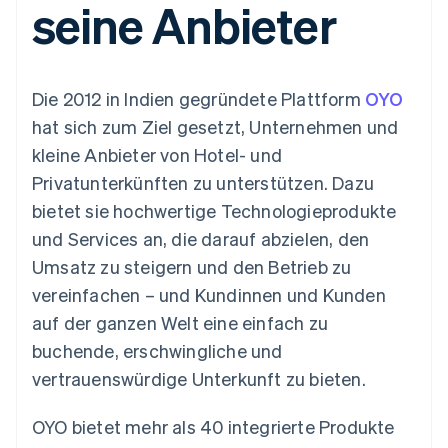
seine Anbieter
Data Pipeline
Geldmanagement
Marktplatz auf
Zugriff auf mehr als
Datensynchronisierung
Produkt-Roadmap
Plattformen
Grundlagen der
125
Stripe Sessions
SaaS
Abonnementverwaltung
Terminal
Karriere
Zahlungen vor Ort
Newsroom
So setzen Sie
Die 2012 in Indien gegründete Plattform
OYO
Authorization
Stripe Press
nutzungsbasierte
Boost
Abrechnung um
hat sich zum Ziel gesetzt, Unternehmen und
Nach Branche
Optimierung der
Stablecoin-gestützte
kleine Anbieter von Hotel- und
Autorisierungsraten
Karten ausgeben: So
Link
KI-Unternehmen
Kontakt
geht´s
Privatunterkünften zu unterstützen. Dazu
Beschleunigter
Creator Economy
Bereitstellung und
bietet sie hochwertige Technologieprodukte
Bezahlvorgang
Gaming
Verwaltung von
Sales-Team
Financial
Bewirtung, Reisen und
Diensten mit Agenten
kontaktieren
und Services an, die darauf abzielen, den
Connections
Freizeit
Partner werden
Verbundene
Versicherungen
Umsatz zu steigern und den Betrieb zu
Medien und
Finanzdaten
vereinfachen – und Kundinnen und Kunden
Unterhaltung
Ressourcen
Gemeinnützige
auf der ganzen Welt eine einfach zu
Organisationen
buchende, erschwingliche und
Fachdienstleistungen
App-Integrationen
Mehr
Öffentlicher Sektor
Code-Beispiele
vertrauenswürdige Unterkunft zu bieten.
Product roadmap
Einzelhandel
Entwickler-Blog
Ausblick
API-Status
OYO bietet mehr als 40 integrierte Produkte
Radar