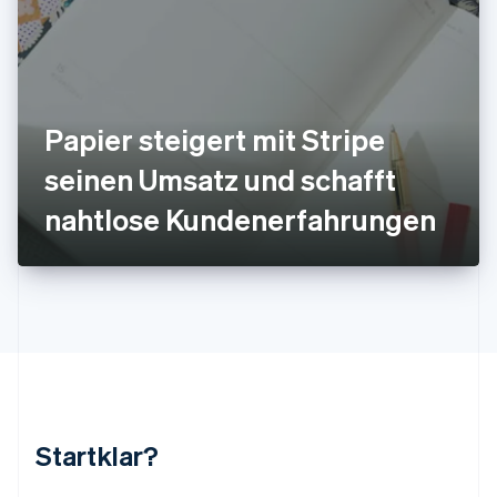
Kroatien
English
Italiano
Lettland
English
Liechtenstein
Deutsch
English
Papier steigert mit Stripe
Litauen
seinen Umsatz und schafft
English
Luxemburg
nahtlose Kundenerfahrungen
Français
Deutsch
English
Malaysia
English
简体中文
Malta
English
Mexiko
Español
English
Neuseeland
English
Niederlande
Nederlands
English
Startklar?
Norwegen
English