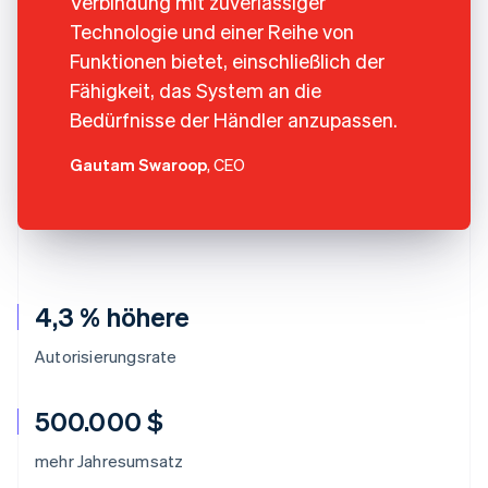
Verbindung mit zuverlässiger
Technologie und einer Reihe von
Funktionen bietet, einschließlich der
Fähigkeit, das System an die
Bedürfnisse der Händler anzupassen.
Gautam Swaroop
, CEO
4,3 % höhere
Autorisierungsrate
500.000 $
mehr Jahresumsatz