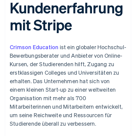
Kundenerfahrung
Data Pipeline
Geldmanagement
Marktplatz auf
Zugriff auf mehr als
Datensynchronisierung
Produkt-Roadmap
Plattformen
Grundlagen der
125
Stripe Sessions
SaaS
Abonnementverwaltung
mit Stripe
Terminal
Karriere
Zahlungen vor Ort
Newsroom
So setzen Sie
Authorization
Stripe Press
nutzungsbasierte
Boost
Abrechnung um
Nach Branche
Optimierung der
Stablecoin-gestützte
Crimson Education
Autorisierungsraten
ist ein globaler Hochschul-
Karten ausgeben: So
Link
KI-Unternehmen
Kontakt
geht´s
Bewerbungsberater und Anbieter von Online-
Beschleunigter
Creator Economy
Bereitstellung und
Kursen, der Studierenden hilft, Zugang zu
Bezahlvorgang
Gaming
Verwaltung von
Sales-Team
Financial
Bewirtung, Reisen und
Diensten mit Agenten
kontaktieren
erstklassigen Colleges und Universitäten zu
Connections
Freizeit
Partner werden
Verbundene
Versicherungen
erhalten. Das Unternehmen hat sich von
Medien und
Finanzdaten
einem kleinen Start-up zu einer weltweiten
Unterhaltung
Ressourcen
Gemeinnützige
Organisation mit mehr als 700
Organisationen
Mitarbeiterinnen und Mitarbeitern entwickelt,
Fachdienstleistungen
App-Integrationen
Mehr
Öffentlicher Sektor
Code-Beispiele
um seine Reichweite und Ressourcen für
Product roadmap
Einzelhandel
Entwickler-Blog
Studierende überall zu verbessern.
Ausblick
API-Status
Radar