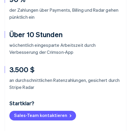
der Zahlungen über Payments, Billing und Radar gehen
pünktlich ein
Über 10 Stunden
wöchentlich eingesparte Arbeitszeit durch
Verbesserung der Crimson-App
3.500 $
an durchschnittlichen Ratenzahlungen, gesichert durch
Stripe Radar
Startklar?
Australien
English
Belgien
Sales-Team kontaktieren
Nederlands
Français
Deutsch
English
Brasilien