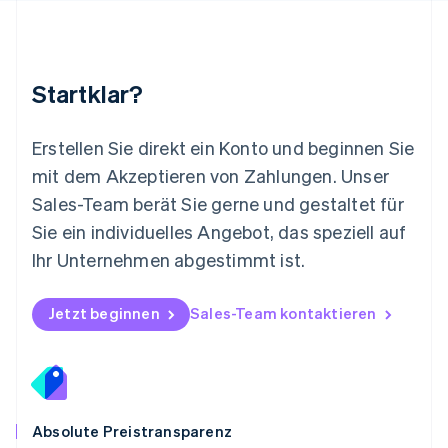
Español
English
Neuseeland
English
Niederlande
Nederlands
English
Startklar?
Norwegen
English
Österreich
Erstellen Sie direkt ein Konto und beginnen Sie
Deutsch
English
mit dem Akzeptieren von Zahlungen. Unser
Polen
Sales-Team berät Sie gerne und gestaltet für
English
Portugal
Sie ein individuelles Angebot, das speziell auf
Português
English
Ihr Unternehmen abgestimmt ist.
Rumänien
English
Schweden
Jetzt beginnen
Sales-Team kontaktieren
Svenska
English
Schweiz
Deutsch
Français
Italiano
English
Singapur
English
简体中文
Slowakei
Absolute Preistransparenz
English