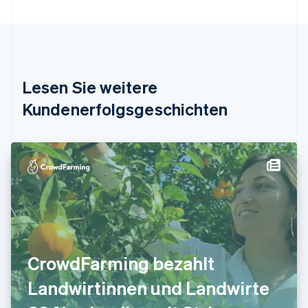
Português
English
Bulgarien
English
Dänemark
English
Deutschland
Lesen Sie weitere
Deutsch
English
Estland
Kundenerfolgsgeschichten
English
Festlandchina
简体中文
English
Finnland
English
Svenska
Frankreich
Français
English
Gibraltar
English
Griechenland
English
CrowdFarming bezahlt
Indien
Landwirtinnen und Landwirte
English
Irland