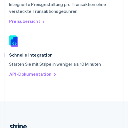
Integrierte Preisgestaltung pro Transaktion ohne
Slowenien
versteckte Transaktionsgebühren
English
Italiano
Sonderverwaltungsregion Hongkong,
Preisübersicht
China
English
简体中文
Spanien
Español
English
Thailand
ไทย
English
Schnelle Integration
Tschechische Republik
Starten Sie mit Stripe in weniger als 10 Minuten
English
Ungarn
API-Dokumentation
English
Vereinigte Arabische Emirate
English
Vereinigte Staaten
English
Español
简体中文
Vereinigtes Königreich
English
Zypern
English