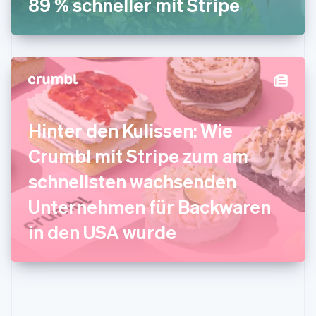
89 % schneller mit Stripe
English
Italien
Italiano
English
Japan
日本語
English
Kanada
English
Français
Kroatien
English
Italiano
Hinter den Kulissen: Wie
Lettland
English
Crumbl mit Stripe zum am
Liechtenstein
Deutsch
English
schnellsten wachsenden
Litauen
Unternehmen für Backwaren
English
Luxemburg
in den USA wurde
Français
Deutsch
English
Malaysia
English
简体中文
Malta
English
Mexiko