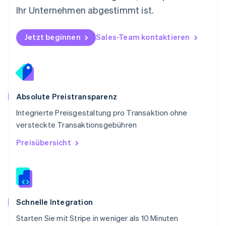
Português
English
Ihr Unternehmen abgestimmt ist.
Rumänien
English
Schweden
Jetzt beginnen
Sales-Team kontaktieren
Svenska
English
Schweiz
Deutsch
Français
Italiano
English
Singapur
English
简体中文
Slowakei
Absolute Preistransparenz
English
Integrierte Preisgestaltung pro Transaktion ohne
Slowenien
versteckte Transaktionsgebühren
English
Italiano
Sonderverwaltungsregion Hongkong,
Preisübersicht
China
English
简体中文
Spanien
Español
English
Thailand
ไทย
English
Schnelle Integration
Tschechische Republik
Starten Sie mit Stripe in weniger als 10 Minuten
English