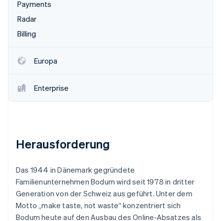
Betrugsprävention
Payments
Ecosystem
Atlas
Radar
Start-up-Gründung
Partner
Billing
Stripe App-Marktplatz
Climate
CO₂-Entnahme
Europa
Identity
Online-Identitätsprüfung
Enterprise
Stripe-Sessions 2026
Herausforderung
Erfahren Sie, wie Stripe Lösungen für die Wirts
Jetzt ansehen
Das 1944 in Dänemark gegründete
Familienunternehmen Bodum wird seit 1978 in dritter
Generation von der Schweiz aus geführt. Unter dem
Motto „make taste, not waste“ konzentriert sich
Bodum heute auf den Ausbau des Online-Absatzes als