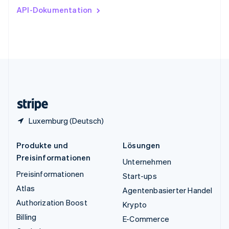
Ungarn
API-Dokumentation
English
Vereinigte Arabische Emirate
English
Vereinigte Staaten
English
Español
简体中文
Vereinigtes Königreich
English
Zypern
English
Luxemburg (Deutsch)
Produkte und
Lösungen
Preisinformationen
Unternehmen
Preisinformationen
Start-ups
Atlas
Agentenbasierter Handel
Authorization Boost
Krypto
Billing
E-Commerce