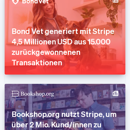
English
Svenska
Frankreich
Français
English
Gibraltar
English
Bond Vet generiert mit Stripe
Griechenland
English
4,5 Millionen USD aus 15.000
Indien
zurückgewonnenen
English
Irland
Transaktionen
English
Italien
Italiano
English
Japan
日本語
English
Kanada
English
Français
Kroatien
English
Italiano
Bookshop.org nutzt Stripe, um
Lettland
English
über 2 Mio. Kund/innen zu
Liechtenstein