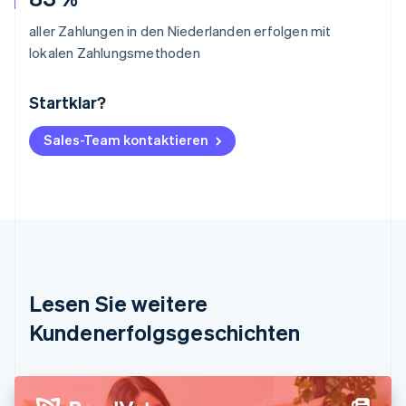
aller Zahlungen in den Niederlanden erfolgen mit
lokalen Zahlungsmethoden
Startklar?
Australien
English
Belgien
Sales-Team kontaktieren
Nederlands
Français
Deutsch
English
Brasilien
Português
English
Bulgarien
English
Dänemark
English
Deutschland
Lesen Sie weitere
Deutsch
English
Estland
Kundenerfolgsgeschichten
English
Festlandchina
简体中文
English
Finnland