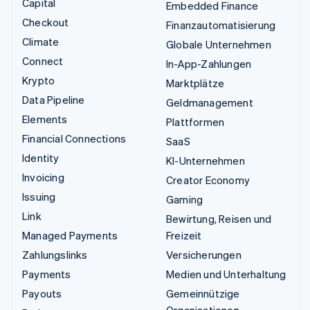
Capital
Embedded Finance
Checkout
Finanzautomatisierung
Climate
Globale Unternehmen
Connect
In-App-Zahlungen
Krypto
Marktplätze
Data Pipeline
Geldmanagement
Elements
Plattformen
Financial Connections
SaaS
Identity
KI-Unternehmen
Invoicing
Creator Economy
Issuing
Gaming
Link
Bewirtung, Reisen und
Managed Payments
Freizeit
Zahlungslinks
Versicherungen
Payments
Medien und Unterhaltung
Payouts
Gemeinnützige