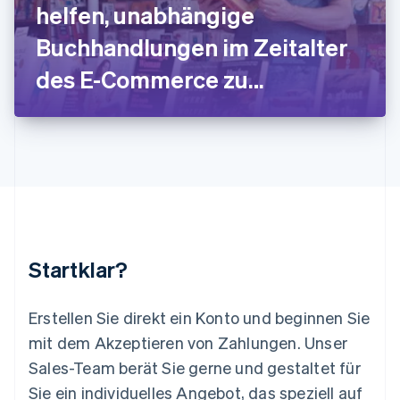
Deutsch
English
helfen, unabhängige
Litauen
Buchhandlungen im Zeitalter
English
Luxemburg
des E-Commerce zu
Français
Deutsch
English
Malaysia
unterstützen
English
简体中文
Malta
English
Mexiko
Español
English
Neuseeland
English
Niederlande
Nederlands
English
Startklar?
Norwegen
English
Österreich
Erstellen Sie direkt ein Konto und beginnen Sie
Deutsch
English
mit dem Akzeptieren von Zahlungen. Unser
Polen
Sales-Team berät Sie gerne und gestaltet für
English
Portugal
Sie ein individuelles Angebot, das speziell auf