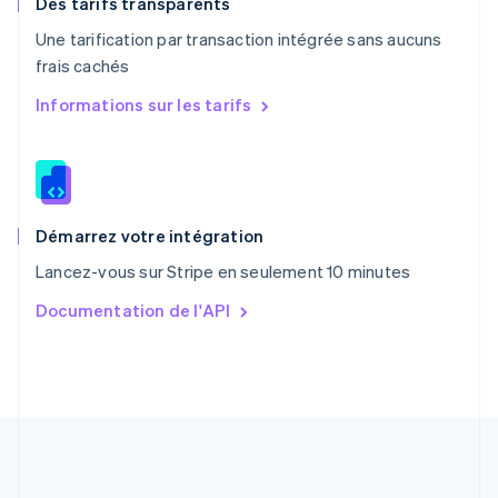
Des tarifs transparents
Portugal
Une tarification par transaction intégrée sans aucuns
Português
English
frais cachés
R.A.S. de Hong Kong, Chine
English
简体中文
Informations sur les tarifs
République tchèque
English
Roumanie
English
Royaume-Uni
English
Démarrez votre intégration
Singapour
Lancez-vous sur Stripe en seulement 10 minutes
English
简体中文
Slovaquie
Documentation de l'API
English
Slovénie
English
Italiano
Suède
Svenska
English
Suisse
Deutsch
Français
Italiano
English
Thaïlande
ไทย
English