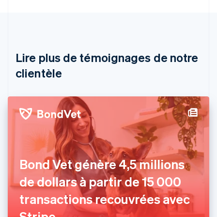
English
Autriche
Deutsch
English
Belgique
Nederlands
Français
Deutsch
English
Brésil
Lire plus de témoignages de notre
Português
English
clientèle
Bulgarie
English
Canada
English
Français
Chine continentale
简体中文
English
Chypre
English
Croatie
English
Italiano
Bond Vet génère 4,5 millions
Danemark
de dollars à partir de 15 000
English
Émirats arabes unis
transactions recouvrées avec
English
Espagne
Stripe