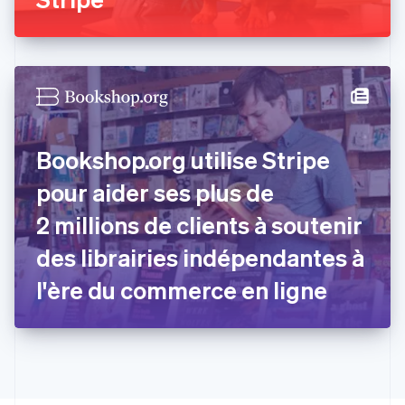
Español
English
Estonie
English
États-Unis
English
Español
简体中文
Finlande
English
Svenska
France
Bookshop.org utilise Stripe
Français
English
Gibraltar
pour aider ses plus de
English
Grèce
2 millions de clients à soutenir
English
Hongrie
des librairies indépendantes à
English
Inde
l'ère du commerce en ligne
English
Irlande
English
Italie
Italiano
English
Japon
日本語
English