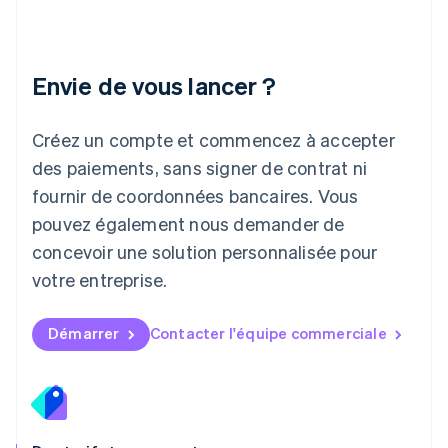
Lettonie
English
Liechtenstein
Envie de vous lancer ?
Deutsch
English
Lituanie
English
Créez un compte et commencez à accepter
Luxembourg
des paiements, sans signer de contrat ni
Français
Deutsch
English
Malaisie
fournir de coordonnées bancaires. Vous
English
简体中文
pouvez également nous demander de
Malte
concevoir une solution personnalisée pour
English
Mexique
votre entreprise.
Español
English
Norvège
English
Démarrer
Contacter l'équipe commerciale
Nouvelle-Zélande
English
Pays-Bas
Nederlands
English
Pologne
English