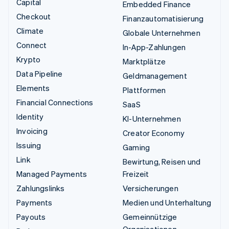
Capital
Embedded Finance
Checkout
Finanzautomatisierung
Climate
Globale Unternehmen
Connect
In-App-Zahlungen
Krypto
Marktplätze
Data Pipeline
Geldmanagement
Elements
Plattformen
Financial Connections
SaaS
Identity
KI-Unternehmen
Invoicing
Creator Economy
Issuing
Gaming
Link
Bewirtung, Reisen und
Managed Payments
Freizeit
Zahlungslinks
Versicherungen
Payments
Medien und Unterhaltung
Payouts
Gemeinnützige