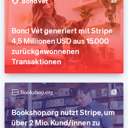
English
Svenska
Frankreich
Français
English
Gibraltar
English
Bond Vet generiert mit Stripe
Griechenland
English
4,5 Millionen USD aus 15.000
Indien
zurückgewonnenen
English
Irland
Transaktionen
English
Italien
Italiano
English
Japan
日本語
English
Kanada
English
Français
Kroatien
English
Italiano
Bookshop.org nutzt Stripe, um
Lettland
English
über 2 Mio. Kund/innen zu
Liechtenstein