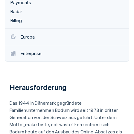
Betrugsprävention
Payments
Ecosystem
Atlas
Radar
Start-up-Gründung
Partner
Billing
Stripe App-Marktplatz
Climate
CO₂-Entnahme
Europa
Identity
Online-Identitätsprüfung
Enterprise
Stripe-Sessions 2026
Herausforderung
Erfahren Sie, wie Stripe Lösungen für die W
Jetzt ansehen
Das 1944 in Dänemark gegründete
Familienunternehmen Bodum wird seit 1978 in dritter
Generation von der Schweiz aus geführt. Unter dem
Motto „make taste, not waste“ konzentriert sich
Bodum heute auf den Ausbau des Online-Absatzes als