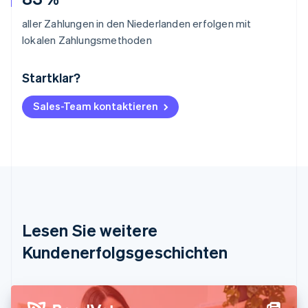
aller Zahlungen in den Niederlanden erfolgen mit
lokalen Zahlungsmethoden
Startklar?
Australien
English
Belgien
Sales-Team kontaktieren
Nederlands
Français
Deutsch
English
Brasilien
Português
English
Bulgarien
English
Dänemark
English
Deutschland
Lesen Sie weitere
Deutsch
English
Estland
Kundenerfolgsgeschichten
English
Festlandchina
简体中文
English
Finnland