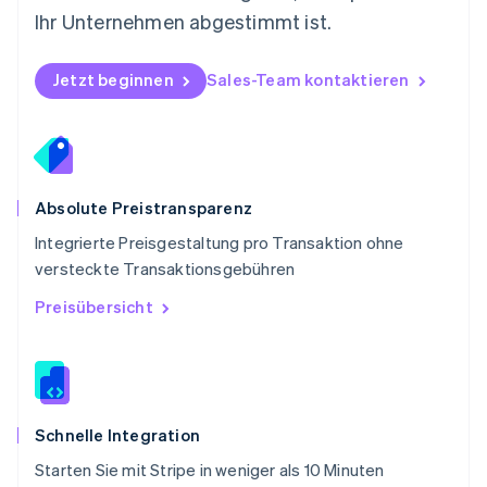
Português
English
Ihr Unternehmen abgestimmt ist.
Rumänien
English
Schweden
Jetzt beginnen
Sales-Team kontaktieren
Svenska
English
Schweiz
Deutsch
Français
Italiano
English
Singapur
English
简体中文
Slowakei
Absolute Preistransparenz
English
Integrierte Preisgestaltung pro Transaktion ohne
Slowenien
versteckte Transaktionsgebühren
English
Italiano
Sonderverwaltungsregion Hongkong,
Preisübersicht
China
English
简体中文
Spanien
Español
English
Thailand
ไทย
English
Schnelle Integration
Tschechische Republik
Starten Sie mit Stripe in weniger als 10 Minuten
English