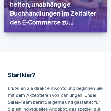
Deutsch
English
helfen, unabhängige
Litauen
Buchhandlungen im Zeitalter
English
Luxemburg
des E-Commerce zu
Français
Deutsch
English
Malaysia
unterstützen
English
简体中文
Malta
English
Mexiko
Español
English
Neuseeland
English
Niederlande
Nederlands
English
Startklar?
Norwegen
English
Österreich
Erstellen Sie direkt ein Konto und beginnen Sie
Deutsch
English
mit dem Akzeptieren von Zahlungen. Unser
Polen
Sales-Team berät Sie gerne und gestaltet für
English
Portugal
Sie ein individuelles Angebot, das speziell auf