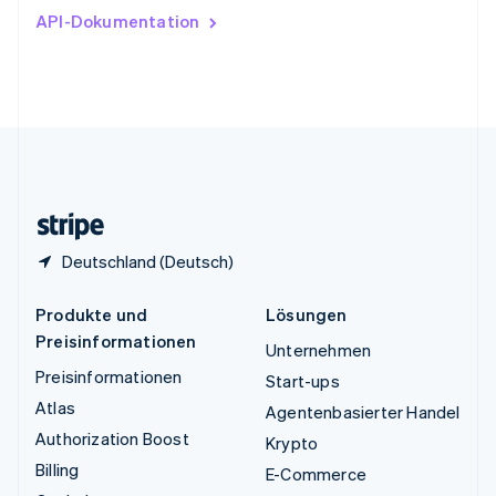
Ungarn
API-Dokumentation
English
Vereinigte Arabische Emirate
English
Vereinigte Staaten
English
Español
简体中文
Vereinigtes Königreich
English
Zypern
English
Deutschland (Deutsch)
Produkte und
Lösungen
Preisinformationen
Unternehmen
Preisinformationen
Start-ups
Atlas
Agentenbasierter Handel
Authorization Boost
Krypto
Billing
E-Commerce