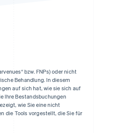
Stripe-Sessions 2026
Erfahren Sie, wie Stripe
Lösungen für die
Wirtschaftsinfrastruktur
für KI aufbaut.
Jetzt ansehen
arvenues“ bzw. FNPs) oder nicht
ische Behandlung. In diesem
gen auf sich hat, wie sie sich auf
Sie Ihre Bestandsbuchungen
zeigt, wie Sie eine nicht
ie Tools vorgestellt, die Sie für