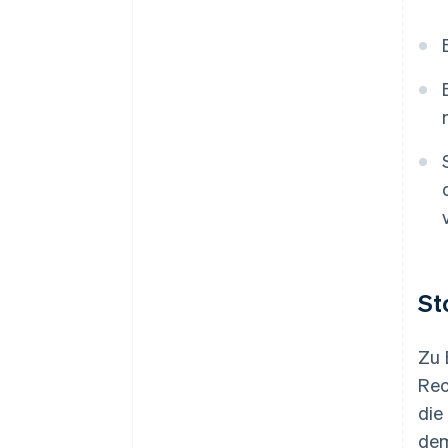
St
Zu 
Rec
die
dem