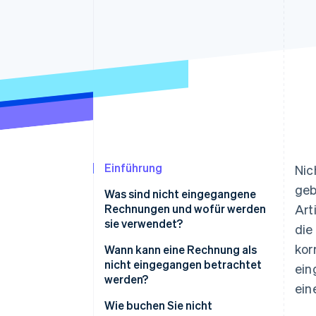
Optimierung der
Datensynchronisier
Autorisierungsraten
Link
Beschleunigter Bezahlvorgang
Financial Connections
Verbundene Finanzdaten
Einführung
Nic
geb
Was sind nicht eingegangene
Rechnungen und wofür werden
Art
sie verwendet?
die
kor
Wann kann eine Rechnung als
nicht eingegangen betrachtet
ein
werden?
ein
Wie buchen Sie nicht