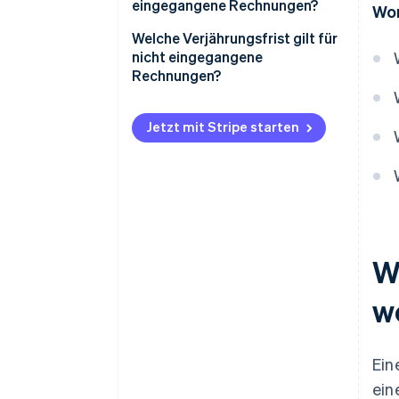
eingegangene Rechnungen?
Wor
Beispiel: nicht eingegangene
Welche Verjährungsfrist gilt für
Rechnung
nicht eingegangene
Rechnungen?
Storno von Buchungen
Jetzt mit Stripe starten
W
w
Ein
ein