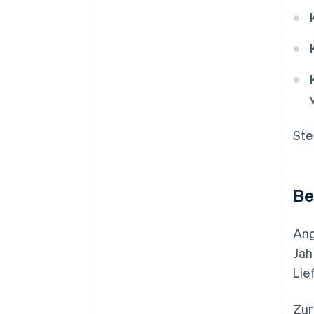
Ste
Be
Ang
Jah
Lie
Zur