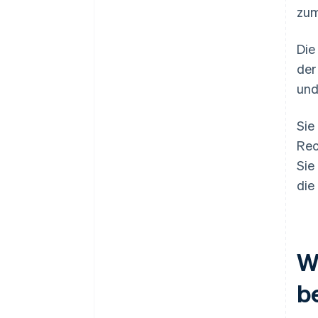
zu
Die
der
und
Sie
Rec
Sie
die
W
b