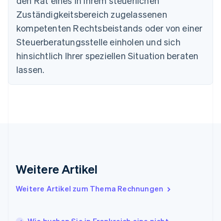
den Rat eines in Ihrem steuerlichen
English
Festlandchina
Zuständigkeitsbereich zugelassenen
简体中文
English
kompetenten Rechtsbeistands oder von einer
Finnland
Steuerberatungsstelle einholen und sich
English
Svenska
Frankreich
hinsichtlich Ihrer speziellen Situation beraten
Français
English
lassen.
Gibraltar
English
Griechenland
English
Indien
English
Irland
English
Italien
Italiano
English
Weitere Artikel
Japan
日本語
English
Weitere Artikel zum Thema Rechnungen
Kanada
English
Français
Kroatien