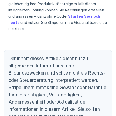
gleichzeitig Ihre Produktivität steigern. Mit dieser
integrierten Lösung können Sie Rechnungen erstellen
und anpassen – ganz ohne Code.
Starten Sie noch
heute
und nutzen Sie Stripe, um Ihre Geschäftsziele zu
erreichen.
Australien
English
Der Inhalt dieses Artikels dient nur zu
Belgien
allgemeinen Informations- und
Nederlands
Français
Deutsch
English
Brasilien
Bildungszwecken und sollte nicht als Rechts-
Português
English
oder Steuerberatung interpretiert werden.
Bulgarien
English
Stripe übernimmt keine Gewähr oder Garantie
Dänemark
für die Richtigkeit, Vollständigkeit,
English
Deutschland
Angemessenheit oder Aktualität der
Deutsch
English
Informationen in diesem Artikel. Sie sollten
Estland