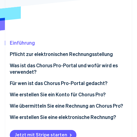
Betrugsprävention
Ecosystem
Atlas
Start-up-Gründung
Partner
Stripe App-Marktplatz
Climate
CO₂-Entnahme
Einführung
Pflicht zur elektronischen Rechnungsstellung
Was ist das Chorus Pro-Portal und wofür wird es
Stripe-Sessions 2026
verwendet?
Erfahren Sie, wie Stripe Lösungen für die Wirtschaft
Jetzt ansehen
Für wen ist das Chorus Pro-Portal gedacht?
Wie erstellen Sie ein Konto für Chorus Pro?
Wie übermitteln Sie eine Rechnung an Chorus Pro?
Wie erstellen Sie eine elektronische Rechnung?
Jetzt mit Stripe starten