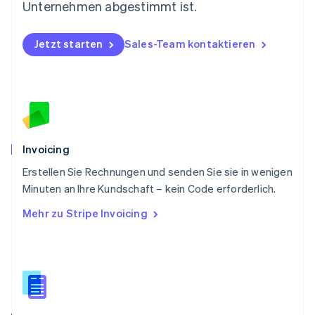
Deutsch
English
Unternehmen abgestimmt ist.
Polen
English
Portugal
Jetzt starten
Sales-Team kontaktieren
Português
English
Rumänien
English
Schweden
Svenska
English
Schweiz
Deutsch
Français
Italiano
English
Invoicing
Singapur
English
简体中文
Erstellen Sie Rechnungen und senden Sie sie in wenigen
Slowakei
Minuten an Ihre Kundschaft – kein Code erforderlich.
English
Mehr zu Stripe Invoicing
Slowenien
English
Italiano
Sonderverwaltungsregion Hongkong,
China
English
简体中文
Spanien
Español
English