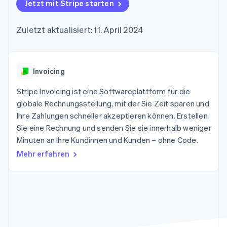
Data Pipeline
Jetzt mit Stripe starten
Geldmanagement
Marktplatz auf
Zugriff auf mehr als
Datensynchronisierung
Produkt-Roadmap
Plattformen
Grundlagen der
125
Stripe Sessions
SaaS
Abonnementverwaltung
Zuletzt aktualisiert: 11. April 2024
Terminal
Karriere
Zahlungen vor Ort
Newsroom
So setzen Sie
Authorization
Stripe Press
nutzungsbasierte
Boost
Abrechnung um
Nach Branche
Optimierung der
Invoicing
Stablecoin-gestützte
Autorisierungsraten
Karten ausgeben: So
Link
KI-Unternehmen
Kontakt
geht´s
Stripe Invoicing ist eine Softwareplattform für die
Beschleunigter
Creator Economy
Bereitstellung und
globale Rechnungsstellung, mit der Sie Zeit sparen und
Bezahlvorgang
Gaming
Verwaltung von
Sales-Team
Ihre Zahlungen schneller akzeptieren können. Erstellen
Financial
Bewirtung, Reisen und
Diensten mit Agenten
kontaktieren
Connections
Freizeit
Sie eine Rechnung und senden Sie sie innerhalb weniger
Partner werden
Verbundene
Versicherungen
Minuten an Ihre Kundinnen und Kunden – ohne Code.
Medien und
Finanzdaten
Unterhaltung
Mehr erfahren
Ressourcen
Gemeinnützige
Organisationen
Fachdienstleistungen
App-Integrationen
Mehr
Öffentlicher Sektor
Code-Beispiele
Product roadmap
Einzelhandel
Entwickler-Blog
Ausblick
API-Status
Radar