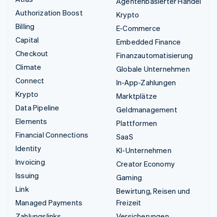
Agentenbasierter Handel
Authorization Boost
Krypto
Billing
E-Commerce
Capital
Embedded Finance
Checkout
Finanzautomatisierung
Climate
Globale Unternehmen
Connect
In-App-Zahlungen
Krypto
Marktplätze
Data Pipeline
Geldmanagement
Elements
Plattformen
Financial Connections
SaaS
Identity
KI-Unternehmen
Invoicing
Creator Economy
Issuing
Gaming
Link
Bewirtung, Reisen und
Managed Payments
Freizeit
Zahlungslinks
Versicherungen