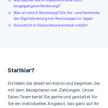
Wie buchen Sie in Frankreich eine nicht
English
Italiano
Lettland
eingegangene Rechnung?
English
Was ist eine E-Rechnung? Die Vor- und Nachteile
Liechtenstein
der Digitalisierung von Rechnungen in Japan
Deutsch
English
Litauen
Gutschrift in Deutschland einfach erklärt
English
Luxemburg
Français
Deutsch
English
Malaysia
English
简体中文
Malta
English
Mexiko
Startklar?
Español
English
Neuseeland
English
Erstellen Sie direkt ein Konto und beginnen Sie
Niederlande
mit dem Akzeptieren von Zahlungen. Unser
Nederlands
English
Norwegen
Sales-Team berät Sie gerne und gestaltet für
English
Sie ein individuelles Angebot, das ganz auf Ihr
Österreich