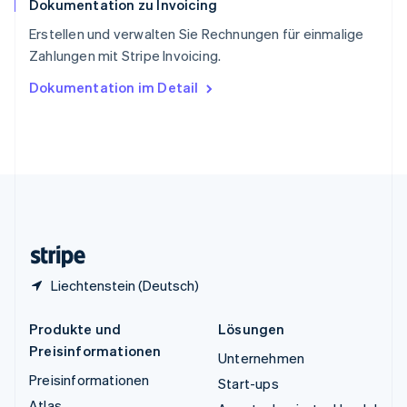
Dokumentation zu Invoicing
Thailand
ไทย
English
Erstellen und verwalten Sie Rechnungen für einmalige
Tschechische Republik
Zahlungen mit Stripe Invoicing.
English
Ungarn
Dokumentation im Detail
English
Vereinigte Arabische Emirate
English
Vereinigte Staaten
English
Español
简体中文
Vereinigtes Königreich
English
Zypern
English
Liechtenstein (Deutsch)
Produkte und
Lösungen
Preisinformationen
Unternehmen
Preisinformationen
Start-ups
Atlas