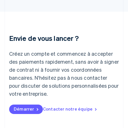
English
Irlande
English
Italie
Italiano
English
Japon
Envie de vous lancer ?
日本語
English
Lettonie
Créez un compte et commencez à accepter
English
Liechtenstein
des paiements rapidement, sans avoir à signer
Deutsch
English
de contrat ni à fournir vos coordonnées
Lituanie
English
bancaires. N'hésitez pas à nous contacter
Luxembourg
pour discuter de solutions personnalisées pour
Français
Deutsch
English
Malaisie
votre entreprise.
English
简体中文
Malte
Démarrer
Contacter notre équipe
English
Mexique
Español
English
Norvège