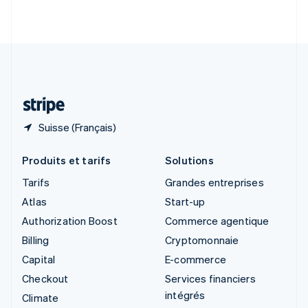
English
Italiano
Suède
Svenska
English
Suisse
Deutsch
Français
Italiano
English
Thaïlande
ไทย
English
Suisse (Français)
Produits et tarifs
Solutions
Tarifs
Grandes entreprises
Atlas
Start-up
Authorization Boost
Commerce agentique
Billing
Cryptomonnaie
Capital
E-commerce
Checkout
Services financiers
intégrés
Climate