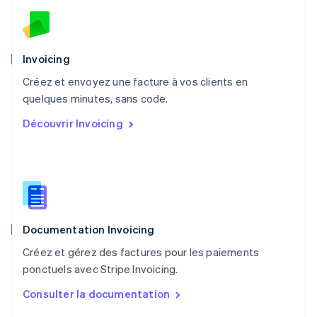
English
Nouvelle-Zélande
English
Pays-Bas
Invoicing
Nederlands
English
Créez et envoyez une facture à vos clients en
Pologne
English
quelques minutes, sans code.
Portugal
Découvrir Invoicing
Português
English
R.A.S. de Hong Kong, Chine
English
简体中文
République tchèque
English
Roumanie
English
Documentation Invoicing
Royaume-Uni
English
Créez et gérez des factures pour les paiements
Singapour
ponctuels avec Stripe Invoicing.
English
简体中文
Slovaquie
Consulter la documentation
English
Slovénie