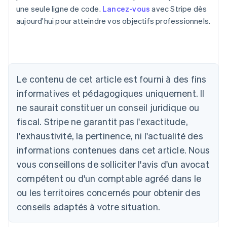
une seule ligne de code.
Lancez-vous
avec Stripe dès
aujourd'hui pour atteindre vos objectifs professionnels.
Allemagne
Deutsch
English
Australie
English
Le contenu de cet article est fourni à des fins
Autriche
informatives et pédagogiques uniquement. Il
Deutsch
English
Belgique
ne saurait constituer un conseil juridique ou
Nederlands
Français
Deutsch
English
fiscal. Stripe ne garantit pas l'exactitude,
Brésil
l'exhaustivité, la pertinence, ni l'actualité des
Português
English
Bulgarie
informations contenues dans cet article. Nous
English
vous conseillons de solliciter l'avis d'un avocat
Canada
English
Français
compétent ou d'un comptable agréé dans le
Chine continentale
ou les territoires concernés pour obtenir des
简体中文
English
Chypre
conseils adaptés à votre situation.
English
Croatie