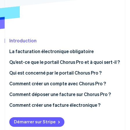
Découvrez les prochaines évolutions
Commerce en ligne
Radar
Prévention de la fraude
Écosystème
Atlas
Constitution de start-up
Partenaires
Introduction
Climate
Stripe App Marketplace
Élimination du carbone
La facturation électronique obligatoire
Identity
Vérification de l'identité
Qu’est-ce que le portail Chorus Pro et à quoi sert-il ?
Qui est concerné par le portail Chorus Pro ?
Comment créer un compte avec Chorus Pro ?
Comment déposer une facture sur Chorus Pro ?
Stripe Sessions 2026
Découvrez comment Stripe construit l’infrastructure écono
Comment créer une facture électronique ?
Regarder la vidéo
Démarrer sur Stripe