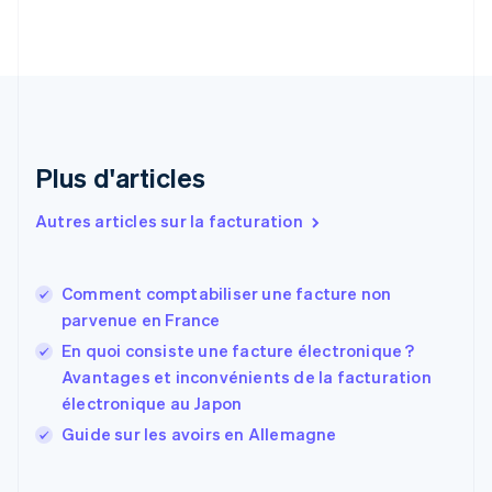
English
Italiano
Danemark
English
Émirats arabes unis
English
Espagne
Español
English
Plus d'articles
Estonie
English
Autres articles sur la facturation
États-Unis
English
Español
简体中文
Finlande
English
Svenska
Comment comptabiliser une facture non
France
parvenue en France
Français
English
En quoi consiste une facture électronique ?
Gibraltar
Avantages et inconvénients de la facturation
English
Grèce
électronique au Japon
English
Guide sur les avoirs en Allemagne
Hongrie
English
Inde