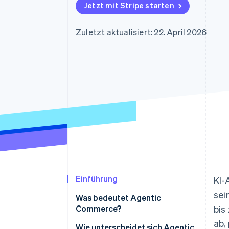
Optimierung der
Datensynchronisier
Jetzt mit Stripe starten
Autorisierungsraten
Link
Beschleunigter Bezahlvorgang
Zuletzt aktualisiert: 22. April 2026
Financial Connections
Verbundene Finanzdaten
Einführung
KI-
sei
Was bedeutet Agentic
Commerce?
bis
ab,
Wie unterscheidet sich Agentic