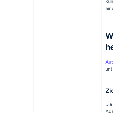
Kun
ein
W
h
Aut
unt
Zi
Die
Age