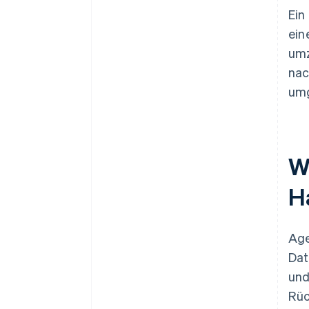
Ein
ein
umz
nac
um
W
H
Age
Dat
und
Rüc