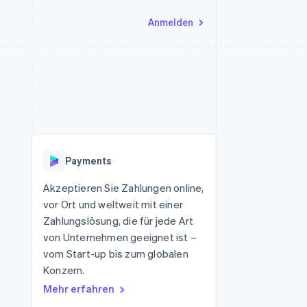
Anmelden
Ressourcen
Ecosystem
Kontakt
nd Marktplätze
Mehr
App-Integrationen
Partner
Sales-Team kontaktieren
Product roadmap
Code-Beispiele
Stripe App-Marktplatz
Partner werden
Ausblick
 Plattformen
Entwickler-Blog
eit
API-Status
Radar
Betrugsprävention
Payments
Atlas
onen
Start-up-Gründung
Akzeptieren Sie Zahlungen online,
vor Ort und weltweit mit einer
Climate
CO₂-Entnahme
Zahlungslösung, die für jede Art
von Unternehmen geeignet ist –
vom Start-up bis zum globalen
Konzern.
Mehr erfahren