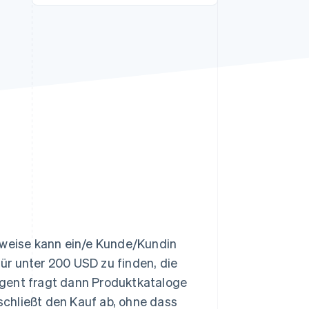
Stripe-Sessions 2026
Erfahren Sie, wie Stripe
Lösungen für die
Wirtschaftsinfrastruktur
für KI aufbaut.
Jetzt ansehen
lsweise kann ein/e Kunde/Kundin
für unter 200 USD zu finden, die
Agent fragt dann Produktkataloge
 schließt den Kauf ab, ohne dass