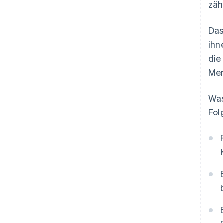
zäh
Das
ihn
die
Men
Was
Fol