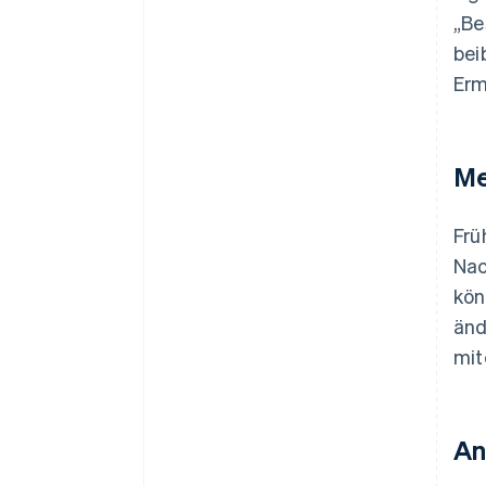
„Be
bei
Erm
Me
Frü
Nac
kön
änd
mit
An