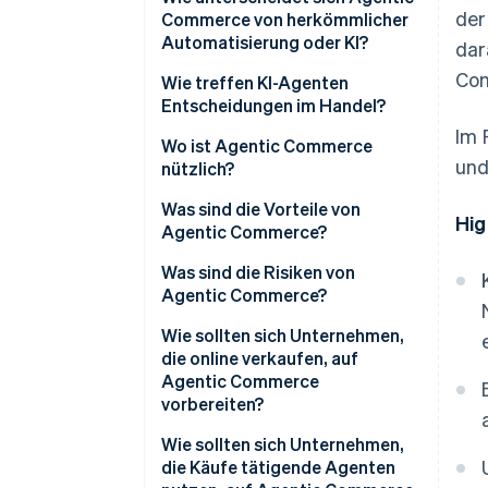
der
Commerce von herkömmlicher
Automatisierung oder KI?
dar
Com
Zielgerichtetes Schlussfolgern
Wie treffen KI-Agenten
Entscheidungen im Handel?
Mehrstufige Maßnahmen in der
Im 
Praxis
Wo ist Agentic Commerce
und
nützlich?
Anpassung unter Unsicherheit
Was sind die Vorteile von
Hig
Agentic Commerce?
Was sind die Risiken von
Agentic Commerce?
Wie sollten sich Unternehmen,
die online verkaufen, auf
Agentic Commerce
vorbereiten?
Stellen Sie strukturierte
Wie sollten sich Unternehmen,
Produktdaten bereit
die Käufe tätigende Agenten