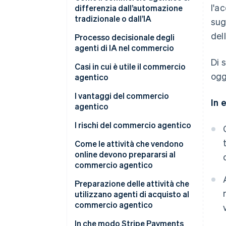
l'a
differenzia dall’automazione
tradizionale o dall’IA
sug
del
Ragionare in funzione degli
Processo decisionale degli
obiettivi
agenti di IA nel commercio
Di 
Eseguire azioni in più fasi nel
Casi in cui è utile il commercio
ogg
mondo reale
agentico
Adattarsi all’incertezza
I vantaggi del commercio
In 
agentico
I rischi del commercio agentico
Come le attività che vendono
online devono prepararsi al
commercio agentico
Pubblicare dati strutturati sui
Preparazione delle attività che
prodotti
utilizzano agenti di acquisto al
commercio agentico
Creare flussi di checkout che
funzionano senza l’intervento
Iniziare con implementazioni
In che modo Stripe Payments