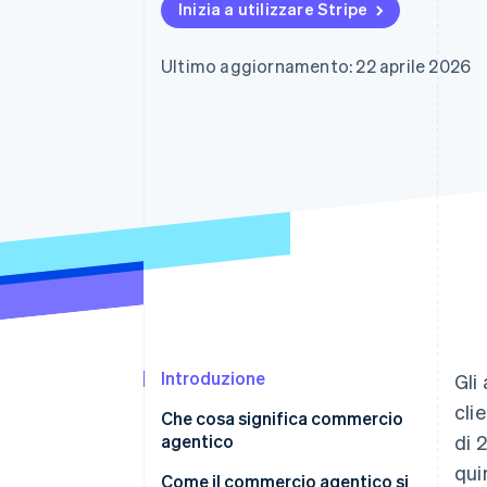
Inizia a utilizzare Stripe
Link
Pagamento accelerato
Financial Connections
Ultimo aggiornamento: 22 aprile 2026
Conti finanziari collegati
Introduzione
Gli
cli
Che cosa significa commercio
agentico
di 
qui
Come il commercio agentico si