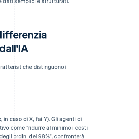
 dati semplici e strutturati.
ifferenzia
dall'IA
atteristiche distinguono il
n caso di X, fai Y). Gli agenti di
ivo come "ridurre al minimo i costi
gli ordini del 98%", confronterà