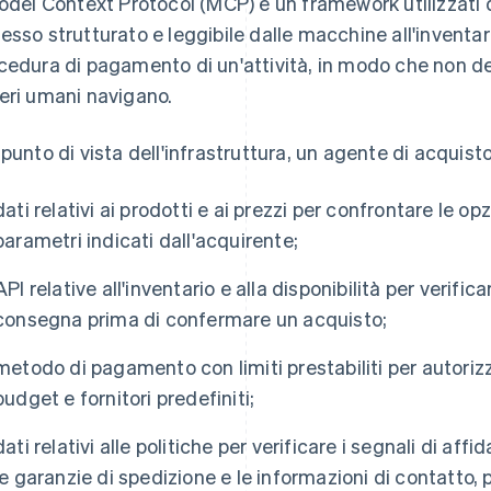
Model Context Protocol (MCP) è un framework utilizzati d
esso strutturato e leggibile dalle macchine all'inventari
cedura di pagamento di un'attività, in modo che non deb
eri umani navigano.
 punto di vista dell'infrastruttura, un agente di acquist
dati relativi ai prodotti e ai prezzi per confrontare le opz
parametri indicati dall'acquirente;
API relative all'inventario e alla disponibilità per verificar
consegna prima di confermare un acquisto;
metodo di pagamento con limiti prestabiliti per autorizza
budget e fornitori predefiniti;
dati relativi alle politiche per verificare i segnali di affid
le garanzie di spedizione e le informazioni di contatto,