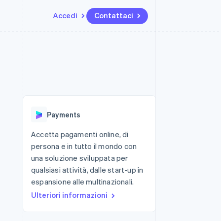
Accedi
Contattaci
Risorse
Ecosistema
Recapiti
me e marketplace
Altro
Integrazioni app
Partner
Contattaci
Product roadmap
ns
Esempi di codice
Stripe App Marketplace
Diventa nostro partner
Scopri cosa ti aspetta
 piattaforme
Blog per sviluppatori
 platforms
ibero
Stato dell'API
Radar
ari integrati
Prevenzione delle frodi
Payments
 fisiche
Atlas
Costituzione di start-up
Accetta pagamenti online, di
persona e in tutto il mondo con
Climate
Rimozione del carbonio
una soluzione sviluppata per
qualsiasi attività, dalle start-up in
Identity
Verifica online dell'identità
espansione alle multinazionali.
Ulteriori informazioni