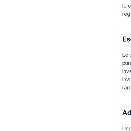
le 
reg
Es
Le 
pun
inv
inv
ram
Ad
Uno