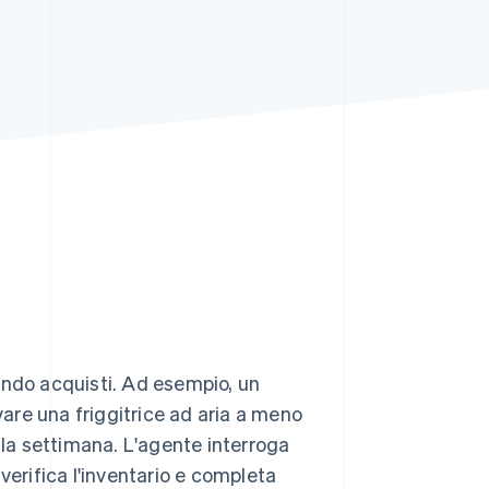
Stripe Sessions 2026
Scopri come Stripe sta
costruendo
l'infrastruttura
economica per l'IA.
Guarda ora
tuando acquisti. Ad esempio, un
vare una friggitrice ad aria a meno
la settimana. L'agente interroga
, verifica l'inventario e completa