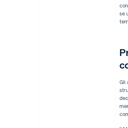
con
se 
tem
Pr
c
Gli
str
dec
mer
com