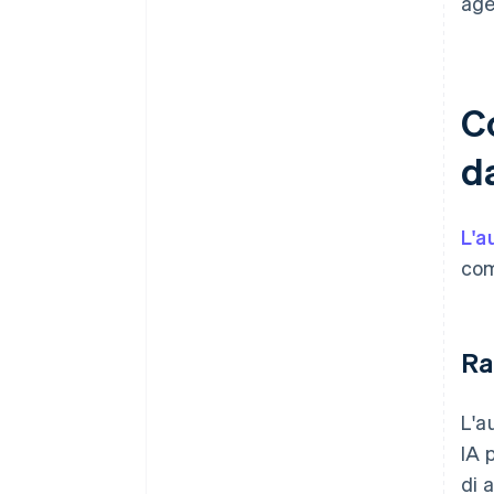
age
C
da
L'a
com
Ra
L'a
IA 
di 