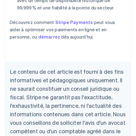
avec un temps de disponibilité historique de
99,999 % et une fiabilité à la pointe du secteur.
Découvrez comment
Stripe Payments
peut vous
aider à optimiser vos paiements en ligne et en
personne, ou
démarrez
dès aujourd’hui.
Allemagne
Deutsch
English
Australie
Le contenu de cet article est fourni à des fins
English
informatives et pédagogiques uniquement. Il
Autriche
ne saurait constituer un conseil juridique ou
Deutsch
English
Belgique
fiscal. Stripe ne garantit pas l'exactitude,
Nederlands
Français
Deutsch
English
l'exhaustivité, la pertinence, ni l'actualité des
Brésil
Português
English
informations contenues dans cet article. Nous
Bulgarie
vous conseillons de solliciter l'avis d'un avocat
English
Canada
compétent ou d'un comptable agréé dans le