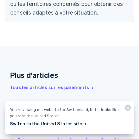
English
Français
ou les territoires concernés pour obtenir des
Chine continentale
conseils adaptés à votre situation.
简体中文
English
Chypre
English
Croatie
English
Italiano
Danemark
English
Émirats arabes unis
English
Espagne
Plus d'articles
Español
English
Estonie
Tous les articles sur les paiements
English
États-Unis
English
Español
简体中文
Assistants d’achat IA : comment ils achètent et
Finlande
You’re viewing our website for Switzerland, but it looks like
English
Svenska
ce que cela signifie pour votre boutique
you’re in the United States.
France
Switch to the United States site
Créer une entreprise aux Pays-Bas : formes
Français
English
juridiques, fiscalité et immatriculation
Gibraltar