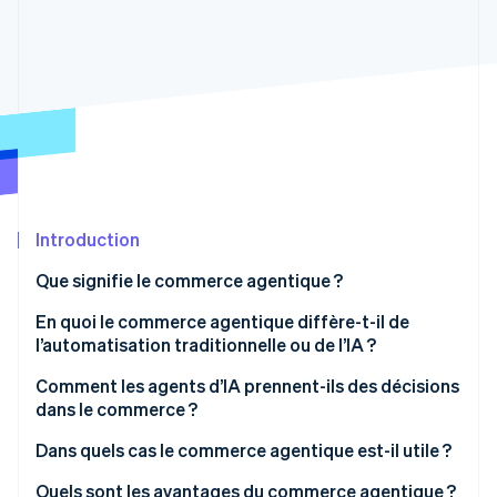
Découvrez les prochaines évolutions
Commerce en ligne
Radar
Prévention de la fraude
Écosystème
Atlas
Constitution de start-up
Partenaires
Climate
Stripe App Marketplace
Élimination du carbone
Identity
Vérification de l'identité
Introduction
Que signifie le commerce agentique ?
En quoi le commerce agentique diffère-t-il de
l’automatisation traditionnelle ou de l’IA ?
Stripe Sessions 2026
Découvrez comment Stripe construit l’infrastructure écono
Raisonnement orienté vers les objectifs
Comment les agents d’IA prennent-ils des décisions
Regarder la vidéo
dans le commerce ?
Action en plusieurs étapes dans le monde réel
Dans quels cas le commerce agentique est-il utile ?
Adaptation face à l’incertitude
Quels sont les avantages du commerce agentique ?