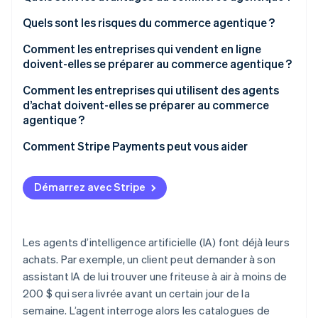
Quels sont les risques du commerce agentique ?
Comment les entreprises qui vendent en ligne
doivent-elles se préparer au commerce agentique ?
Exposez des données produits structurées
Comment les entreprises qui utilisent des agents
d’achat doivent-elles se préparer au commerce
Créez des tunnels de paiement fonctionnant sans
agentique ?
intervention humaine
Commencez par des déploiements limités et à
Comment Stripe Payments peut vous aider
Publiez clairement vos signaux de confiance
faible risque
Vérifiez votre infrastructure de paiement avant
Démarrez avec Stripe
d’automatiser
Intégrez une vérification humaine à des seuils
Les agents d’intelligence artificielle (IA) font déjà leurs
définis
achats. Par exemple, un client peut demander à son
Maintenez des pistes d’audit
assistant IA de lui trouver une friteuse à air à moins de
200 $ qui sera livrée avant un certain jour de la
Vérifiez vos contrats
semaine. L’agent interroge alors les catalogues de