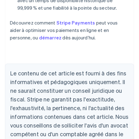
avec un temps de disponibilité historique de
99,999 % et une fiabilité à la pointe du secteur.
Découvrez comment
Stripe Payments
peut vous
aider à optimiser vos paiements en ligne et en
personne, ou
démarrez
dès aujourd’hui.
Allemagne
Deutsch
English
Australie
Le contenu de cet article est fourni à des fins
English
informatives et pédagogiques uniquement. Il
Autriche
ne saurait constituer un conseil juridique ou
Deutsch
English
Belgique
fiscal. Stripe ne garantit pas l'exactitude,
Nederlands
Français
Deutsch
English
l'exhaustivité, la pertinence, ni l'actualité des
Brésil
Português
English
informations contenues dans cet article. Nous
Bulgarie
vous conseillons de solliciter l'avis d'un avocat
English
Canada
compétent ou d'un comptable agréé dans le