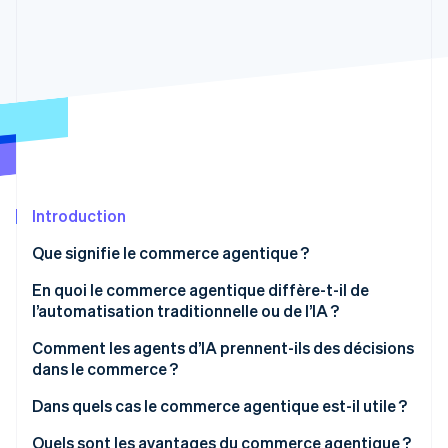
Découvrez les prochaines évolutions
Commerce en ligne
Radar
Prévention de la fraude
Écosystème
Atlas
Constitution de start-up
Partenaires
Climate
Stripe App Marketplace
Élimination du carbone
Identity
Vérification de l'identité
Introduction
Que signifie le commerce agentique ?
En quoi le commerce agentique diffère-t-il de
l’automatisation traditionnelle ou de l’IA ?
Stripe Sessions 2026
Découvrez comment Stripe construit l’infrastructure écono
Raisonnement orienté vers les objectifs
Comment les agents d’IA prennent-ils des décisions
Regarder la vidéo
dans le commerce ?
Action en plusieurs étapes dans le monde réel
Dans quels cas le commerce agentique est-il utile ?
Adaptation face à l’incertitude
Quels sont les avantages du commerce agentique ?