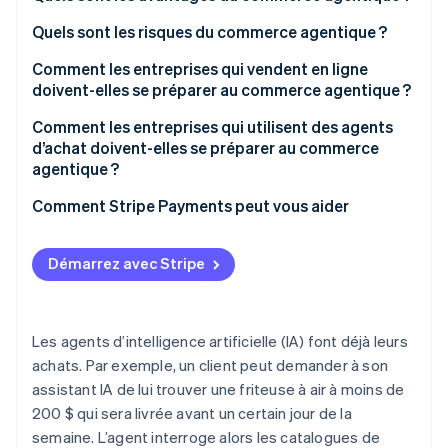
Quels sont les risques du commerce agentique ?
Comment les entreprises qui vendent en ligne
doivent-elles se préparer au commerce agentique ?
Exposez des données produits structurées
Comment les entreprises qui utilisent des agents
d’achat doivent-elles se préparer au commerce
Créez des tunnels de paiement fonctionnant sans
agentique ?
intervention humaine
Commencez par des déploiements limités et à
Comment Stripe Payments peut vous aider
Publiez clairement vos signaux de confiance
faible risque
Vérifiez votre infrastructure de paiement avant
Démarrez avec Stripe
d’automatiser
Intégrez une vérification humaine à des seuils
Les agents d’intelligence artificielle (IA) font déjà leurs
définis
achats. Par exemple, un client peut demander à son
Maintenez des pistes d’audit
assistant IA de lui trouver une friteuse à air à moins de
200 $ qui sera livrée avant un certain jour de la
Vérifiez vos contrats
semaine. L’agent interroge alors les catalogues de