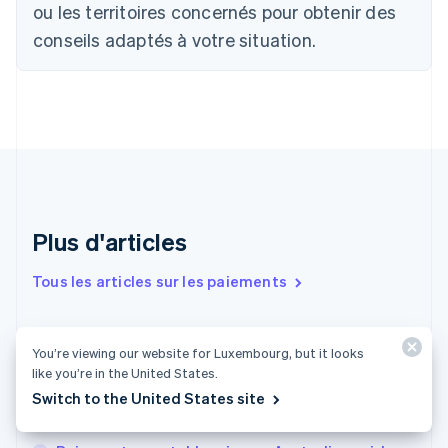
English
Français
ou les territoires concernés pour obtenir des
Chine continentale
conseils adaptés à votre situation.
简体中文
English
Chypre
English
Croatie
English
Italiano
Danemark
English
Émirats arabes unis
English
Espagne
Plus d'articles
Español
English
Estonie
Tous les articles sur les paiements
English
États-Unis
English
Español
简体中文
Assistants d’achat IA : comment ils achètent et
Finlande
You’re viewing our website for Luxembourg, but it looks
English
Svenska
ce que cela signifie pour votre boutique
like you’re in the United States.
France
Switch to the United States site
Créer une entreprise aux Pays-Bas : formes
Français
English
juridiques, fiscalité et immatriculation
Gibraltar