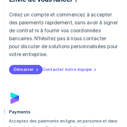
Japon
日本語
English
Créez un compte et commencez à accepter
Lettonie
English
des paiements rapidement, sans avoir à signer
Liechtenstein
de contrat ni à fournir vos coordonnées
Deutsch
English
Lituanie
bancaires. N'hésitez pas à nous contacter
English
pour discuter de solutions personnalisées pour
Luxembourg
votre entreprise.
Français
Deutsch
English
Malaisie
English
简体中文
Démarrer
Contacter notre équipe
Malte
English
Mexique
Español
English
Norvège
English
Nouvelle-Zélande
English
Payments
Pays-Bas
Acceptez des paiements en ligne, en personne et dans
Nederlands
English