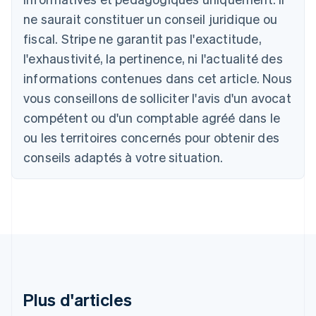
Australie
ne saurait constituer un conseil juridique ou
English
Autriche
fiscal. Stripe ne garantit pas l'exactitude,
Deutsch
English
l'exhaustivité, la pertinence, ni l'actualité des
Belgique
informations contenues dans cet article. Nous
Nederlands
Français
Deutsch
English
Brésil
vous conseillons de solliciter l'avis d'un avocat
Português
English
compétent ou d'un comptable agréé dans le
Bulgarie
ou les territoires concernés pour obtenir des
English
Canada
conseils adaptés à votre situation.
English
Français
Chine continentale
简体中文
English
Chypre
English
Croatie
English
Italiano
Danemark
English
Émirats arabes unis
Plus d'articles
English