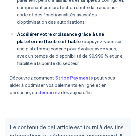
paiement personnalisables et simples à configurer,
comprenant une protection contre la fraude no-
code et des fonctionnalités avancées
d’optimisation des autorisations.
Accélérer votre croissance grâce à une
plateforme flexible et fiable :
appuyez-vous sur
une plateforme conçue pour évoluer avec vous,
avec un temps de disponibilité de 99,999 % et une
fiabilité à la pointe du secteur.
Découvrez comment
Stripe Payments
peut vous
aider à optimiser vos paiements en ligne et en
personne, ou
démarrez
dès aujourd’hui.
Le contenu de cet article est fourni à des fins
Allemagne
Deutsch
English
informatives et pédagogiques uniquement. Il