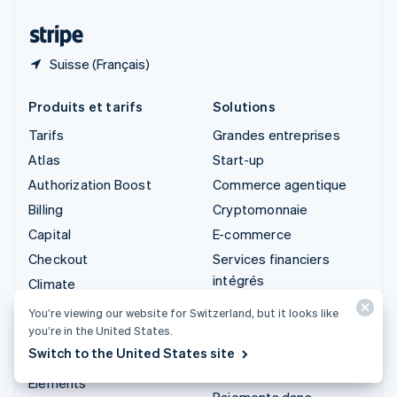
Thaïlande
ไทย
English
Suisse (Français)
Produits et tarifs
Solutions
Tarifs
Grandes entreprises
Atlas
Start-up
Authorization Boost
Commerce agentique
Billing
Cryptomonnaie
Capital
E-commerce
Checkout
Services financiers
intégrés
Climate
Automatisation des
Connect
You’re viewing our website for Switzerland, but it looks like
opérations financières
you’re in the United States.
Cryptomonnaie
Entreprises
Switch to the United States site
Data Pipeline
internationales
Elements
Paiements dans