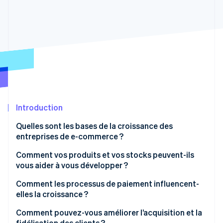
Découvrez les prochaines évolutions
Commerce en ligne
Radar
Prévention de la fraude
Écosystème
Atlas
Constitution de start-up
Partenaires
Climate
Stripe App Marketplace
Élimination du carbone
Identity
Vérification de l'identité
Introduction
Quelles sont les bases de la croissance des
entreprises de e-commerce ?
Comment vos produits et vos stocks peuvent-ils
Stripe Sessions 2026
vous aider à vous développer ?
Découvrez comment Stripe construit l’infrastructure écono
Regarder la vidéo
Élargir stratégiquement les gammes de produits
Comment les processus de paiement influencent-
elles la croissance ?
Construire un système de stocks qui évolue avec
vous
Comment pouvez-vous améliorer l’acquisition et la
fidélisation des clients ?