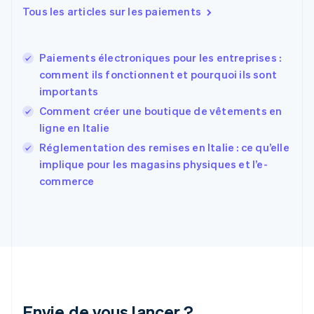
Espagne
Tous les articles sur les paiements
Español
English
Estonie
English
Paiements électroniques pour les entreprises :
États-Unis
comment ils fonctionnent et pourquoi ils sont
English
Español
简体中文
importants
Finlande
English
Svenska
Comment créer une boutique de vêtements en
France
ligne en Italie
Français
English
Réglementation des remises en Italie : ce qu’elle
Gibraltar
English
implique pour les magasins physiques et l’e-
Grèce
commerce
English
Hongrie
English
Inde
English
Irlande
English
Italie
Italiano
English
Envie de vous lancer ?