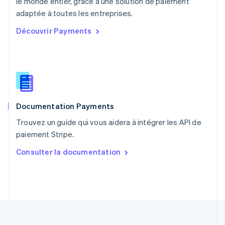
le monde entier, grâce à une solution de paiement
Pologne
English
adaptée à toutes les entreprises.
Portugal
Découvrir Payments
Português
English
R.A.S. de Hong Kong, Chine
English
简体中文
République tchèque
English
Roumanie
English
Documentation Payments
Royaume-Uni
English
Trouvez un guide qui vous aidera à intégrer les API de
Singapour
paiement Stripe.
English
简体中文
Slovaquie
Consulter la documentation
English
Slovénie
English
Italiano
Suède
Svenska
English
Suisse
Deutsch
Français
Italiano
English