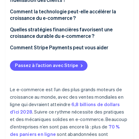
Élargir la couverture avec une réalisation flexible
Construire un moteur d’acquisition, pas une
Comment la technologie peut-elle accélérer la
campagne
croissance du e-commerce ?
Faire de la rétention le multiplicateur de croissance
Unifier vos données
Quelles stratégies financières favorisent une
croissance durable du e-commerce ?
Automatiser les décisions qui améliorent les
marges
Équilibrer la liquidité avec la vitesse
Comment Stripe Payments peut vous aider
Concevoir pour la vitesse
Élargir vos marges
Passez à l’action avec Stripe
Transformer vos finances en un système vivant
Le e-commerce est l’un des plus grands moteurs de
croissance au monde, avec des ventes mondiales en
ligne qui devraient atteindre
6,8 billions de dollars
d’ici 2028
. Suivre ce rythme nécessite des pratiques
et des mécaniques solides en e-commerce. Beaucoup
d’entreprises n’en sont pas encore là : plus de
70 %
des paniers en ligne
sont abandonnées sont