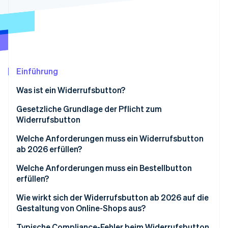
Betrugsprävention
Ecosystem
Atlas
Start-up-Gründung
Partner
Stripe App-Marktplatz
Climate
CO₂-Entnahme
Identity
Einführung
Online-Identitätsprüfung
Was ist ein Widerrufsbutton?
Gesetzliche Grundlage der Pflicht zum
Widerrufsbutton
Stripe-Sessions 2026
Umsetzung in deutsches Recht
Welche Anforderungen muss ein Widerrufsbutton
Erfahren Sie, wie Stripe Lösungen für die Wirtschaft
ab 2026 erfüllen?
Jetzt ansehen
Allgemeine Anforderungen an die Darstellung
Welche Anforderungen muss ein Bestellbutton
erfüllen?
Funktionale Anforderungen
Wie wirkt sich der Widerrufsbutton ab 2026 auf die
Zweistufiges Verfahren
Gestaltung von Online-Shops aus?
Bestätigung durch die Unternehmer/innen
Integration in bestehende Nutzerbereiche
Typische Compliance-Fehler beim Widerrufsbutton