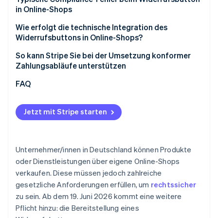
in Online-Shops
Auswirkungen auf Nutzerführung und Struktur
Wie erfolgt die technische Integration des
Ganzheitliche Betrachtung des Bestellprozesses
Widerrufsbuttons in Online-Shops?
So kann Stripe Sie bei der Umsetzung konformer
Zahlungsabläufe unterstützen
Flexible Abrechnungsmodelle
FAQ
Checkout-Optimierung
Jetzt mit Stripe starten
Marktplätze und Plattformen
Unternehmer/innen in Deutschland können Produkte
oder Dienstleistungen über eigene Online-Shops
verkaufen. Diese müssen jedoch zahlreiche
gesetzliche Anforderungen erfüllen, um
rechtssicher
zu sein. Ab dem 19. Juni 2026 kommt eine weitere
Pflicht hinzu: die Bereitstellung eines