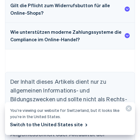
Gilt die Pflicht zum Widerrufsbutton für alle
Online-Shops?
Wie unterstützen moderne Zahlungssysteme die
Compliance im Online-Handel?
Der Inhalt dieses Artikels dient nur zu
allgemeinen Informations- und
Bildungszwecken und sollte nicht als Rechts-
Australien
oder Steuerberatung interpretiert werden.
English
You’re viewing our website for Switzerland, but it looks like
Belgien
Stripe übernimmt keine Gewähr oder Garantie
you’re in the United States.
Nederlands
Français
Deutsch
English
Switch to the United States site
für die Richtigkeit, Vollständigkeit,
Brasilien
Português
English
Angemessenheit oder Aktualität der
Bulgarien