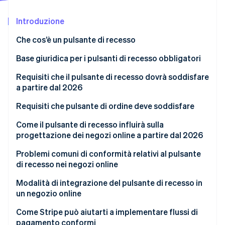
Scopri cosa ti aspetta
Introduzione
Radar
Ecosistema
Prevenzione delle frodi
Che cos’è un pulsante di recesso
Partner
Atlas
Stripe App Marketplace
Costituzione di start-up
Base giuridica per i pulsanti di recesso obbligatori
Climate
Attuazione nel diritto tedesco
Requisiti che il pulsante di recesso dovrà soddisfare
Rimozione del carbonio
a partire dal 2026
Identity
Verifica online dell'identità
Requisiti visivi generali
Requisiti che pulsante di ordine deve soddisfare
Requisiti funzionali
Come il pulsante di recesso influirà sulla
progettazione dei negozi online a partire dal 2026
Recesso con due clic
Integrazione nelle aree utente esistenti
Problemi comuni di conformità relativi al pulsante
Conferma da parte dell’attività
Stripe Sessions 2026
di recesso nei negozi online
Impatto per l’utente sulla navigazione e sulla
Scopri come Stripe sta costruendo l'infrastruttura economi
Guarda ora
struttura
Modalità di integrazione del pulsante di recesso in
un negozio online
Visione d’insieme del processo di ordinazione
Come Stripe può aiutarti a implementare flussi di
pagamento conformi