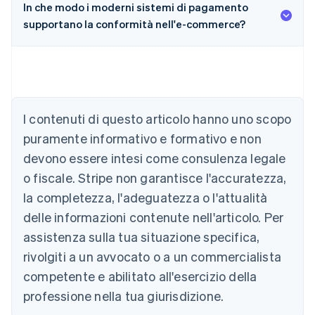
In che modo i moderni sistemi di pagamento
supportano la conformità nell'e-commerce?
I contenuti di questo articolo hanno uno scopo
Australia
English
puramente informativo e formativo e non
Austria
devono essere intesi come consulenza legale
Deutsch
English
Belgio
o fiscale. Stripe non garantisce l'accuratezza,
Nederlands
Français
Deutsch
English
la completezza, l'adeguatezza o l'attualità
Brasile
delle informazioni contenute nell'articolo. Per
Português
English
Bulgaria
assistenza sulla tua situazione specifica,
English
rivolgiti a un avvocato o a un commercialista
Canada
competente e abilitato all'esercizio della
English
Français
Cina continentale
professione nella tua giurisdizione.
简体中文
English