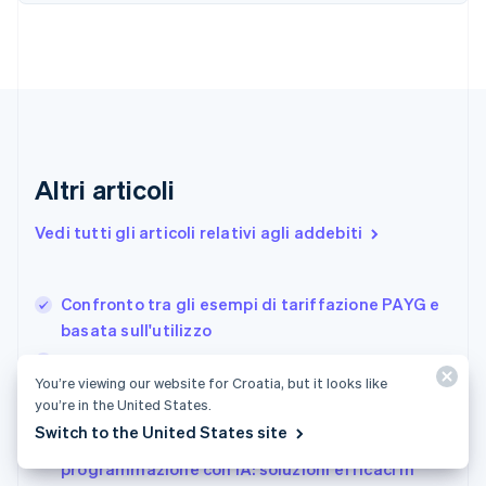
Cipro
English
Croazia
English
Italiano
Danimarca
English
Emirati Arabi Uniti
English
Estonia
Altri articoli
English
Finlandia
Vedi tutti gli articoli relativi agli addebiti
English
Svenska
Francia
Français
English
Confronto tra gli esempi di tariffazione PAYG e
Germania
basata sull'utilizzo
Deutsch
English
Giappone
Modelli tariffari per gli strumenti IA per il
日本語
English
You’re viewing our website for Croatia, but it looks like
settore sanitario: spiegazione basata sulle
Gibilterra
you’re in the United States.
categorie
English
Switch to the United States site
Modelli tariffari per le aziende di
Grecia
English
programmazione con IA: soluzioni efficaci in