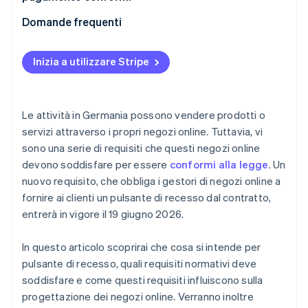
Modelli di addebito flessibili
Domande frequenti
Ottimizzazione della procedura di pagamento
Inizia a utilizzare Stripe
Marketplace e piattaforme
Le attività in Germania possono vendere prodotti o
servizi attraverso i propri negozi online. Tuttavia, vi
sono una serie di requisiti che questi negozi online
devono soddisfare per essere
conformi alla legge
. Un
nuovo requisito, che obbliga i gestori di negozi online a
fornire ai clienti un pulsante di recesso dal contratto,
entrerà in vigore il 19 giugno 2026.
In questo articolo scoprirai che cosa si intende per
pulsante di recesso, quali requisiti normativi deve
soddisfare e come questi requisiti influiscono sulla
progettazione dei negozi online. Verranno inoltre