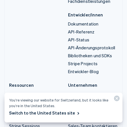
Fachdienstleistungen
Entwickler/innen
Dokumentation
API-Referenz
API-Status
API-Änderungsprotokoll
Bibliotheken und SDKs
Stripe Projects
Entwickler-Blog
Ressourcen
Unternehmen
Leitfäden
Produkt-Roadmap
You’re viewing our website for Switzerland, but it looks like
Kundenstories
Karriere
you’re in the United States.
Blog
Newsroom
Switch to the United States site
Gemeinde
Stripe Press
Stripe Sessions
Sales-Team kontaktieren