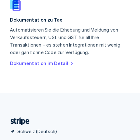
Sonderverwaltungsregion Hongkong,
China
English
简体中文
Dokumentation zu Tax
Spanien
Español
English
Automatisieren Sie die Erhebung und Meldung von
Thailand
Verkaufssteuern, USt. und GST für all Ihre
ไทย
English
Transaktionen – es stehen Integrationen mit wenig
Tschechische Republik
oder ganz ohne Code zur Verfügung.
English
Ungarn
Dokumentation im Detail
English
Vereinigte Arabische Emirate
English
Vereinigte Staaten
English
Español
简体中文
Vereinigtes Königreich
English
Zypern
English
Schweiz (Deutsch)