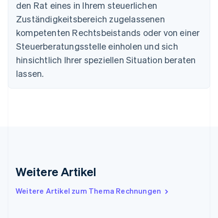
Dänemark
den Rat eines in Ihrem steuerlichen
English
Zuständigkeitsbereich zugelassenen
Deutschland
kompetenten Rechtsbeistands oder von einer
Deutsch
English
Estland
Steuerberatungsstelle einholen und sich
English
hinsichtlich Ihrer speziellen Situation beraten
Festlandchina
lassen.
简体中文
English
Finnland
English
Svenska
Frankreich
Français
English
Gibraltar
English
Griechenland
English
Indien
Weitere Artikel
English
Irland
Weitere Artikel zum Thema Rechnungen
English
Italien
Italiano
English