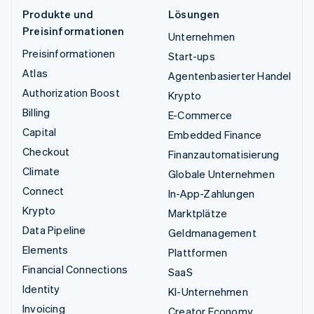
Produkte und
Lösungen
Preisinformationen
Unternehmen
Preisinformationen
Start-ups
Atlas
Agentenbasierter Handel
Authorization Boost
Krypto
Billing
E-Commerce
Capital
Embedded Finance
Checkout
Finanzautomatisierung
Climate
Globale Unternehmen
Connect
In-App-Zahlungen
Krypto
Marktplätze
Data Pipeline
Geldmanagement
Elements
Plattformen
Financial Connections
SaaS
Identity
KI-Unternehmen
Invoicing
Creator Economy