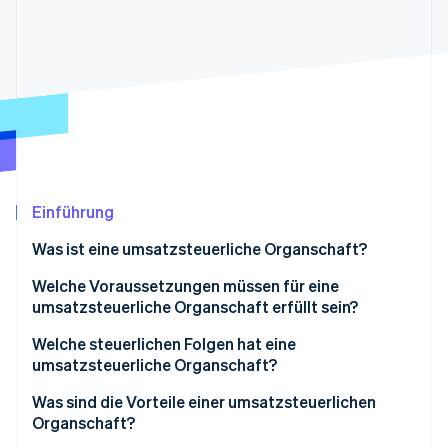
Betrugsprävention
Ecosystem
Atlas
Start-up-Gründung
Partner
Stripe App-Marktplatz
Climate
CO₂-Entnahme
Identity
Online-Identitätsprüfung
Einführung
Was ist eine umsatzsteuerliche Organschaft?
Stripe-Sessions 2026
Welche Voraussetzungen müssen für eine
Erfahren Sie, wie Stripe Lösungen für die Wirtschaft
umsatzsteuerliche Organschaft erfüllt sein?
Jetzt ansehen
Kann man wählen, ob man eine umsatzsteuerliche
Welche steuerlichen Folgen hat eine
Organschaft bilden möchte?
umsatzsteuerliche Organschaft?
Was sind die Vorteile einer umsatzsteuerlichen
Organschaft?