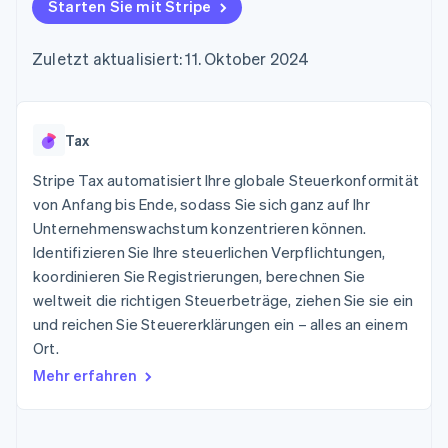
Data Pipeline
Starten Sie mit Stripe
Geldmanagement
Marktplatz auf
Zugriff auf mehr als
Datensynchronisierung
Produkt-Roadmap
Plattformen
Grundlagen der
125
Stripe Sessions
SaaS
Abonnementverwaltung
Zuletzt aktualisiert: 11. Oktober 2024
Terminal
Karriere
Zahlungen vor Ort
Newsroom
So setzen Sie
Authorization
Stripe Press
nutzungsbasierte
Boost
Abrechnung um
Nach Branche
Optimierung der
Tax
Stablecoin-gestützte
Autorisierungsraten
Karten ausgeben: So
Link
KI-Unternehmen
Kontakt
geht´s
Stripe Tax automatisiert Ihre globale Steuerkonformität
Beschleunigter
Creator Economy
Bereitstellung und
von Anfang bis Ende, sodass Sie sich ganz auf Ihr
Bezahlvorgang
Gaming
Verwaltung von
Sales-Team
Unternehmenswachstum konzentrieren können.
Financial
Bewirtung, Reisen und
Diensten mit Agenten
kontaktieren
Connections
Freizeit
Identifizieren Sie Ihre steuerlichen Verpflichtungen,
Partner werden
Verbundene
Versicherungen
koordinieren Sie Registrierungen, berechnen Sie
Medien und
Finanzdaten
weltweit die richtigen Steuerbeträge, ziehen Sie sie ein
Unterhaltung
Ressourcen
Gemeinnützige
und reichen Sie Steuererklärungen ein – alles an einem
Organisationen
Ort.
Fachdienstleistungen
App-Integrationen
Mehr
Öffentlicher Sektor
Code-Beispiele
Mehr erfahren
Product roadmap
Einzelhandel
Entwickler-Blog
Ausblick
API-Status
Radar