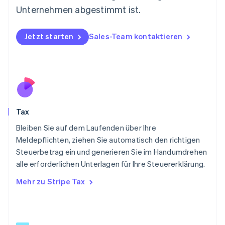
Niederlande
Unternehmen abgestimmt ist.
Nederlands
English
Norwegen
English
Jetzt starten
Sales-Team kontaktieren
Österreich
Deutsch
English
Polen
English
Portugal
Português
English
Rumänien
Tax
English
Schweden
Bleiben Sie auf dem Laufenden über Ihre
Svenska
English
Meldepflichten, ziehen Sie automatisch den richtigen
Schweiz
Steuerbetrag ein und generieren Sie im Handumdrehen
Deutsch
Français
Italiano
English
alle erforderlichen Unterlagen für Ihre Steuererklärung.
Singapur
English
简体中文
Mehr zu Stripe Tax
Slowakei
English
Slowenien
English
Italiano