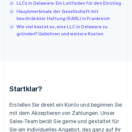
Japan
LLCs in Delaware: Ein Leitfaden für den Einstieg
日本語
English
Hauptmerkmale der Gesellschaft mit
Kanada
beschränkter Haftung (SARL) in Frankreich
English
Français
Kroatien
Wie viel kostet es, eine LLC in Delaware zu
English
Italiano
gründen? Gebühren und weitere Kosten
Lettland
English
Liechtenstein
Deutsch
English
Litauen
English
Luxemburg
Français
Deutsch
English
Malaysia
Startklar?
English
简体中文
Malta
English
Erstellen Sie direkt ein Konto und beginnen Sie
Mexiko
mit dem Akzeptieren von Zahlungen. Unser
Español
English
Sales-Team berät Sie gerne und gestaltet für
Neuseeland
Sie ein individuelles Angebot, das ganz auf Ihr
English