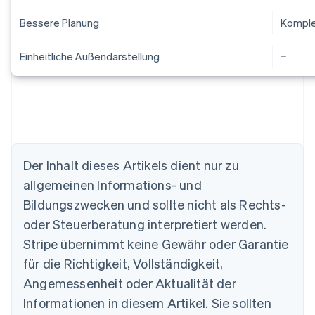
Bessere Planung
Komple
Einheitliche Außendarstellung
Der Inhalt dieses Artikels dient nur zu
allgemeinen Informations- und
Bildungszwecken und sollte nicht als Rechts-
Australien
oder Steuerberatung interpretiert werden.
English
Belgien
Stripe übernimmt keine Gewähr oder Garantie
Nederlands
Français
Deutsch
English
für die Richtigkeit, Vollständigkeit,
Brasilien
Português
English
Angemessenheit oder Aktualität der
Bulgarien
Informationen in diesem Artikel. Sie sollten
English