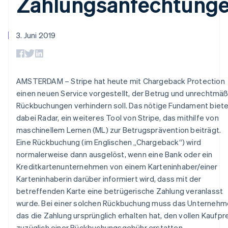
Zahlungsanfechtung
Data Pipeline
Geldmanagement
Marktplatz auf
Zugriff auf mehr als
Datensynchronisierung
Produkt-Roadmap
Plattformen
Grundlagen der
125
Stripe Sessions
SaaS
Abonnementverwaltung
Terminal
Karriere
3. Juni 2019
Zahlungen vor Ort
Newsroom
So setzen Sie
Authorization
Stripe Press
nutzungsbasierte
Boost
Abrechnung um
Nach Branche
Optimierung der
Stablecoin-gestützte
Autorisierungsraten
AMSTERDAM – Stripe hat heute mit Chargeback Protection
Karten ausgeben: So
Link
KI-Unternehmen
Kontakt
geht´s
einen neuen Service vorgestellt, der Betrug und unrechtmä
Beschleunigter
Creator Economy
Bereitstellung und
Rückbuchungen verhindern soll. Das nötige Fundament biet
Bezahlvorgang
Gaming
Verwaltung von
Sales-Team
Financial
Bewirtung, Reisen und
dabei Radar, ein weiteres Tool von Stripe, das mithilfe von
Diensten mit Agenten
kontaktieren
Connections
Freizeit
Partner werden
maschinellem Lernen (ML) zur Betrugsprävention beiträgt.
Verbundene
Versicherungen
Eine Rückbuchung (im Englischen „Chargeback“) wird
Medien und
Finanzdaten
Unterhaltung
normalerweise dann ausgelöst, wenn eine Bank oder ein
Ressourcen
Gemeinnützige
Kreditkartenunternehmen von einem Karteninhaber/einer
Organisationen
Karteninhaberin darüber informiert wird, dass mit der
Fachdienstleistungen
App-Integrationen
Mehr
Öffentlicher Sektor
Code-Beispiele
betreffenden Karte eine betrügerische Zahlung veranlasst
Product roadmap
Einzelhandel
Entwickler-Blog
wurde. Bei einer solchen Rückbuchung muss das Unternehm
Ausblick
API-Status
das die Zahlung ursprünglich erhalten hat, den vollen Kaufpr
Radar
zuzüglich einer Rückbuchungsgebühr erstatten.