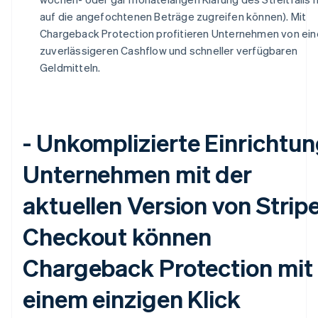
Estland
auf die angefochtenen Beträge zugreifen können). Mit
English
Chargeback Protection profitieren Unternehmen von ei
Festlandchina
zuverlässigeren Cashflow und schneller verfügbaren
简体中文
English
Geldmitteln.
Finnland
English
Svenska
Frankreich
Français
English
Gibraltar
-
Unkomplizierte Einrichtun
English
Griechenland
Unternehmen mit der
English
Indien
aktuellen Version von Strip
English
Irland
Checkout können
English
Italien
Chargeback Protection mit
Italiano
English
Japan
日本語
English
einem einzigen Klick
Kanada
English
Français