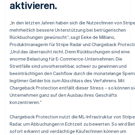
aktivieren.
Kroatien
English
Italiano
Lettland
„In den letzten Jahren haben sich die Nutzer/innen von Strip
English
Liechtenstein
mehrheitlich bessere Unterstützung bei betrügerischen
Deutsch
English
Rückbuchungen gewünscht“, sagt Eeke de Milliano,
Litauen
Produktmanagerin für Stripe Radar und Chargeback Protecti
English
„Und das überrascht nicht. Denn Rückbuchungen sind eine
Luxemburg
enorme Belastung für E-Commerce-Unternehmen: Die
Français
Deutsch
English
Malaysia
Streitfälle sind unvorhersehbar, schwer zu gewinnen und
English
简体中文
beeinträchtigen den Cashflow durch die monatelange Sperr
Malta
legitimer Gelder bis zum Abschluss des Verfahrens. Mit
English
Chargeback Protection entfällt dieser Stress – so können s
Mexiko
Unternehmen ganz auf den Ausbau ihres Geschäfts
Español
English
konzentrieren.“
Neuseeland
English
Niederlande
Chargeback Protection nutzt die ML-Infrastruktur von Stripe
Nederlands
English
Radar, um Abbuchungen in Echtzeit zu bewerten. So wird Be
Norwegen
sofort erkannt und verdächtige Käufer/innen können um
English