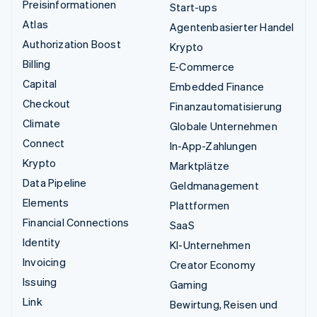
Preisinformationen
Start-ups
Atlas
Agentenbasierter Handel
Authorization Boost
Krypto
Billing
E-Commerce
Capital
Embedded Finance
Checkout
Finanzautomatisierung
Climate
Globale Unternehmen
Connect
In-App-Zahlungen
Krypto
Marktplätze
Data Pipeline
Geldmanagement
Elements
Plattformen
Financial Connections
SaaS
Identity
KI-Unternehmen
Invoicing
Creator Economy
Issuing
Gaming
Link
Bewirtung, Reisen und