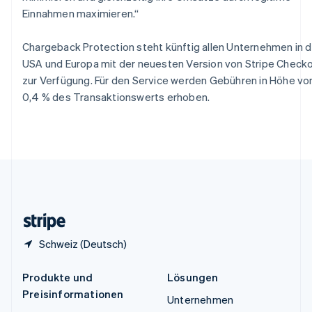
Spanien
Einnahmen maximieren.“
Español
English
Thailand
ไทย
English
Chargeback Protection steht künftig allen Unternehmen in 
Tschechische Republik
USA und Europa mit der neuesten Version von Stripe Check
English
zur Verfügung. Für den Service werden Gebühren in Höhe vo
Ungarn
0,4 % des Transaktionswerts erhoben.
English
Vereinigte Arabische Emirate
English
Vereinigte Staaten
English
Español
简体中文
Vereinigtes Königreich
English
Zypern
English
Schweiz (Deutsch)
Produkte und
Lösungen
Preisinformationen
Unternehmen