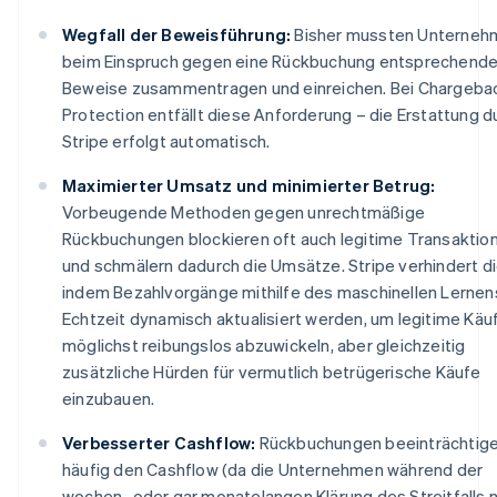
Wegfall der Beweisführung:
Bisher mussten Unterneh
beim Einspruch gegen eine Rückbuchung entsprechend
Beweise zusammentragen und einreichen. Bei Chargeba
Protection entfällt diese Anforderung – die Erstattung d
Stripe erfolgt automatisch.
Maximierter Umsatz und minimierter Betrug:
Vorbeugende Methoden gegen unrechtmäßige
Rückbuchungen blockieren oft auch legitime Transaktio
Australien
und schmälern dadurch die Umsätze. Stripe verhindert di
English
indem Bezahlvorgänge mithilfe des maschinellen Lernens
Belgien
Echtzeit dynamisch aktualisiert werden, um legitime Käu
Nederlands
Français
Deutsch
English
Brasilien
möglichst reibungslos abzuwickeln, aber gleichzeitig
Português
English
zusätzliche Hürden für vermutlich betrügerische Käufe
Bulgarien
einzubauen.
English
Dänemark
Verbesserter Cashflow:
Rückbuchungen beeinträchtig
English
häufig den Cashflow (da die Unternehmen während der
Deutschland
wochen- oder gar monatelangen Klärung des Streitfalls n
Deutsch
English