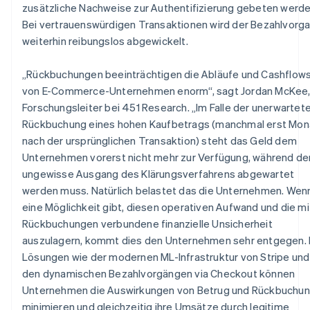
zusätzliche Nachweise zur Authentifizierung gebeten werde
Österreich
Bei vertrauenswürdigen Transaktionen wird der Bezahlvorg
Deutsch
English
Polen
weiterhin reibungslos abgewickelt.
English
Portugal
„Rückbuchungen beeinträchtigen die Abläufe und Cashflow
Português
English
von E-Commerce-Unternehmen enorm“, sagt Jordan McKee
Rumänien
Forschungsleiter bei 451 Research. „Im Falle der unerwartet
English
Schweden
Rückbuchung eines hohen Kaufbetrags (manchmal erst Mon
Svenska
English
nach der ursprünglichen Transaktion) steht das Geld dem
Schweiz
Unternehmen vorerst nicht mehr zur Verfügung, während de
Deutsch
Français
Italiano
English
ungewisse Ausgang des Klärungsverfahrens abgewartet
Singapur
werden muss. Natürlich belastet das die Unternehmen. Wen
English
简体中文
Slowakei
eine Möglichkeit gibt, diesen operativen Aufwand und die mi
English
Rückbuchungen verbundene finanzielle Unsicherheit
Slowenien
auszulagern, kommt dies den Unternehmen sehr entgegen. 
English
Italiano
Lösungen wie der modernen ML-Infrastruktur von Stripe und
Sonderverwaltungsregion Hongkong,
den dynamischen Bezahlvorgängen via Checkout können
China
Unternehmen die Auswirkungen von Betrug und Rückbuchu
English
简体中文
minimieren und gleichzeitig ihre Umsätze durch legitime