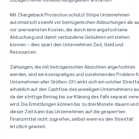
Betrugsprävention
Ecosystem
Atlas
Mit Chargeback Protection schützt Stripe Unternehmen
Start-up-Gründung
Partner
automatisch sowohl vor betrügerischen Abbuchungen als a
Stripe App-Marktplatz
Climate
vor unerwarteten Kosten, die durch eine angefochtene
CO₂-Entnahme
Abbuchung und damit verbundene Gebühren entstehen
Identity
können – dies spart den Unternehmen Zeit, Geld und
Online-Identitätsprüfung
Ressourcen.
Zahlungen, die mit betrügerischen Absichten angefochten
werden, sind ein kostspieliges und zunehmendes Problem f
Unternehmen aller Größen. Oft wirkt sich ein solcher Streitfal
Stripe-Sessions 2026
erheblich auf den Cashflow des jeweiligen Unternehmens au
Erfahren Sie, wie Stripe Lösungen für die Wirtschaft
Jetzt ansehen
da der strittige Betrag bis zur Klärung des Falls separat ver
wird. Die Ermittlungen können bis zu drei Monate dauern und 
dieser Zeit kann das Unternehmen auf die gesperrten
Finanzmittel nicht zugreifen, selbst wenn es den Streitfall
letztlich gewinnt.