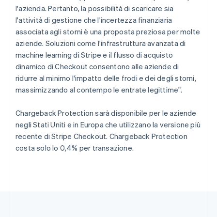
Regno Unito
l'azienda. Pertanto, la possibilità di scaricare sia
English
Repubblica Ceca
l'attività di gestione che l'incertezza finanziaria
English
associata agli storni è una proposta preziosa per molte
Romania
aziende. Soluzioni come l'infrastruttura avanzata di
English
machine learning di Stripe e il flusso di acquisto
Singapore
dinamico di Checkout consentono alle aziende di
English
简体中文
ridurre al minimo l'impatto delle frodi e dei degli storni,
Slovacchia
massimizzando al contempo le entrate legittime".
English
Slovenia
English
Italiano
Chargeback Protection sarà disponibile per le aziende
Spagna
negli Stati Uniti e in Europa che utilizzano la versione più
Español
English
recente di Stripe Checkout. Chargeback Protection
Stati Uniti
costa solo lo 0,4% per transazione.
English
Español
简体中文
Svezia
Svenska
English
Svizzera
Deutsch
Français
Italiano
English
Thailandia
ไทย
English