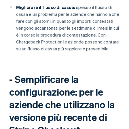
Austria
Migliorare il flusso di cassa:
spesso il flusso di
Deutsch
English
Belgio
cassa è un problema per le aziende che hanno a che
Nederlands
Français
Deutsch
English
fare con gli storni, in quanto gli importi contestati
Brasile
vengono accantonati per le settimane o i mesi in cui
Português
English
è in corso la procedura di contestazione. Con
Bulgaria
Chargeback Protection le aziende possono contare
English
Canada
su un flusso di cassa più regolare e prevedibile.
English
Français
Cina continentale
简体中文
English
Cipro
-
Semplificare la
English
Croazia
configurazione:
per le
English
Italiano
Danimarca
English
aziende che utilizzano la
Emirati Arabi Uniti
English
versione più recente di
Estonia
English