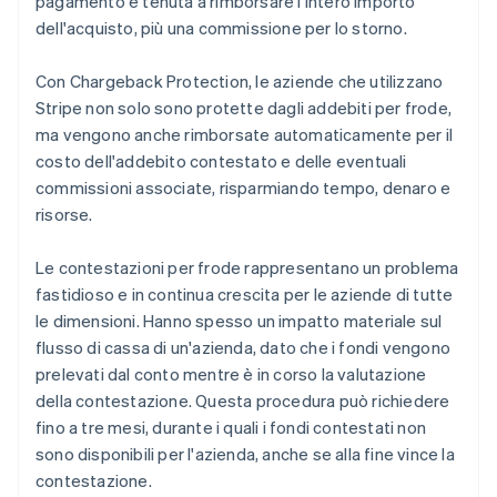
pagamento è tenuta a rimborsare l'intero importo
Scopri cosa ti aspetta
dell'acquisto, più una commissione per lo storno.
Radar
Ecosistema
Prevenzione delle frodi
Con Chargeback Protection, le aziende che utilizzano
Partner
Atlas
Stripe non solo sono protette dagli addebiti per frode,
Stripe App Marketplace
Costituzione di start-up
ma vengono anche rimborsate automaticamente per il
Climate
costo dell'addebito contestato e delle eventuali
Rimozione del carbonio
commissioni associate, risparmiando tempo, denaro e
Identity
risorse.
Verifica online dell'identità
Le contestazioni per frode rappresentano un problema
fastidioso e in continua crescita per le aziende di tutte
le dimensioni. Hanno spesso un impatto materiale sul
flusso di cassa di un'azienda, dato che i fondi vengono
Stripe Sessions 2026
prelevati dal conto mentre è in corso la valutazione
Scopri come Stripe sta costruendo l'infrastruttura economi
della contestazione. Questa procedura può richiedere
Guarda ora
fino a tre mesi, durante i quali i fondi contestati non
sono disponibili per l'azienda, anche se alla fine vince la
contestazione.