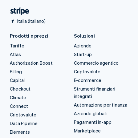
Ungheria
English
Italia (Italiano)
Prodotti e prezzi
Soluzioni
Tariffe
Aziende
Atlas
Start-up
Authorization Boost
Commercio agentico
Billing
Criptovalute
Capital
E-commerce
Checkout
Strumenti finanziari
integrati
Climate
Automazione per finanza
Connect
Aziende globali
Criptovalute
Pagamenti in-app
Data Pipeline
Marketplace
Elements