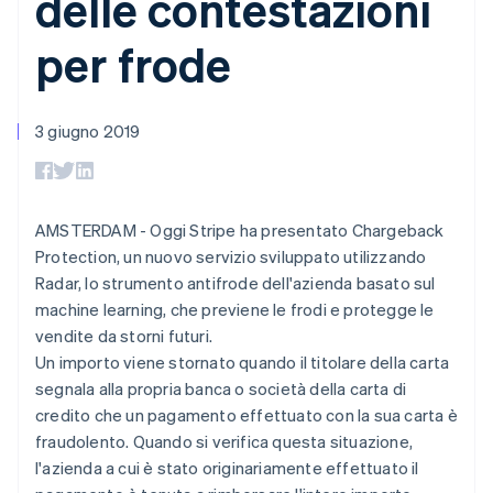
delle contestazioni
utente
Automazione
Gestione del denaro
Gestire gli
flessibile
Metodi di
della contabilità
Roadmap del prodotto
Piattaforme
abbonamenti
per frode
pagamento
Stripe Sigma
Conferenza annuale
SaaS
Offrire addebiti in base
Accesso a
Report
Sessions
all'utilizzo
oltre 125
personalizzati
Lavora con noi
Emettere carte
Terminal
Data Pipeline
Sala stampa
garantite da stablecoin
Pagamenti di
Sincronizzazione
3 giugno 2019
Stripe Press
Per settore
persona
dei dati
Esegui il provisioning e
Authorization
gestisci i servizi con gli
Boost
Aziende di IA
agenti
Accettazione
Creator economy
Recapiti
AMSTERDAM - Oggi Stripe ha presentato Chargeback
ottimizzata
Gaming
Link
Ospitalità, viaggi e
Protection, un nuovo servizio sviluppato utilizzando
Contattaci
Pagamento
tempo libero
Diventa nostro partner
Radar, lo strumento antifrode dell'azienda basato sul
Risorse
Assicurazione
accelerato
machine learning, che previene le frodi e protegge le
Media e
Financial
intrattenimento
Integrazioni app
Connections
vendite da storni futuri.
Organizzazioni non
Esempi di codice
Conti finanziari
Un importo viene stornato quando il titolare della carta
profit
Blog per sviluppatori
collegati
segnala alla propria banca o società della carta di
Servizi professionali
Stato dell'API
Pubblica
credito che un pagamento effettuato con la sua carta è
amministrazione
fraudolento. Quando si verifica questa situazione,
Commercio al dettaglio
Altro
l'azienda a cui è stato originariamente effettuato il
Product roadmap