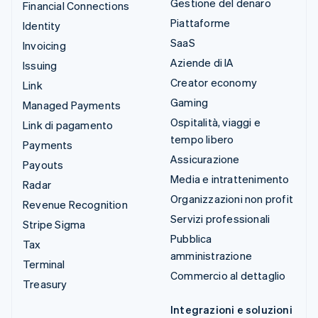
Gestione del denaro
Financial Connections
Piattaforme
Identity
SaaS
Invoicing
Aziende di IA
Issuing
Creator economy
Link
Gaming
Managed Payments
Ospitalità, viaggi e
Link di pagamento
tempo libero
Payments
Assicurazione
Payouts
Media e intrattenimento
Radar
Organizzazioni non profit
Revenue Recognition
Servizi professionali
Stripe Sigma
Pubblica
Tax
amministrazione
Terminal
Commercio al dettaglio
Treasury
Integrazioni e soluzioni