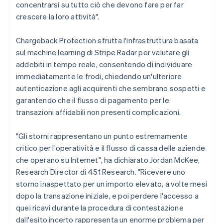
Lituania
concentrarsi su tutto ciò che devono fare per far
English
crescere la loro attività".
Lussemburgo
Français
Deutsch
English
Chargeback Protection sfrutta l'infrastruttura basata
Malaysia
sul machine learning di Stripe Radar per valutare gli
English
简体中文
Malta
addebiti in tempo reale, consentendo di individuare
English
immediatamente le frodi, chiedendo un'ulteriore
Messico
autenticazione agli acquirenti che sembrano sospetti e
Español
English
garantendo che il flusso di pagamento per le
Norvegia
transazioni affidabili non presenti complicazioni.
English
Nuova Zelanda
English
"Gli storni rappresentano un punto estremamente
Paesi Bassi
critico per l'operatività e il flusso di cassa delle aziende
Nederlands
English
che operano su Internet", ha dichiarato Jordan McKee,
Polonia
Research Director di 451 Research. "Ricevere uno
English
Portogallo
storno inaspettato per un importo elevato, a volte mesi
Português
English
dopo la transazione iniziale, e poi perdere l'accesso a
RAS di Hong Kong, Cina
quei ricavi durante la procedura di contestazione
English
简体中文
dall'esito incerto rappresenta un enorme problema per