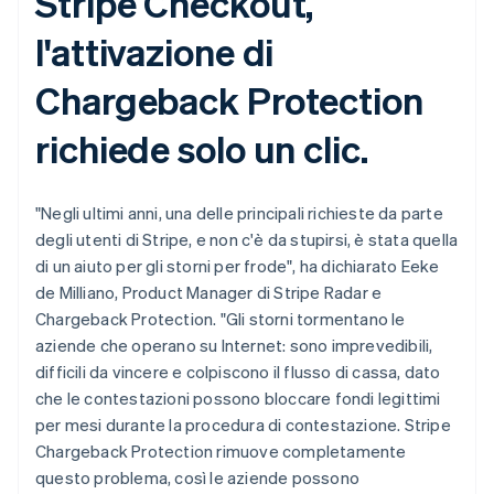
Stripe Checkout,
Finlandia
English
Svenska
l'attivazione di
Francia
Français
English
Chargeback Protection
Germania
Deutsch
English
richiede solo un clic.
Giappone
日本語
English
Gibilterra
English
"Negli ultimi anni, una delle principali richieste da parte
Grecia
degli utenti di Stripe, e non c'è da stupirsi, è stata quella
English
di un aiuto per gli storni per frode", ha dichiarato Eeke
India
de Milliano, Product Manager di Stripe Radar e
English
Irlanda
Chargeback Protection. "Gli storni tormentano le
English
aziende che operano su Internet: sono imprevedibili,
Italia
difficili da vincere e colpiscono il flusso di cassa, dato
Italiano
English
che le contestazioni possono bloccare fondi legittimi
Lettonia
per mesi durante la procedura di contestazione. Stripe
English
Liechtenstein
Chargeback Protection rimuove completamente
Deutsch
English
questo problema, così le aziende possono