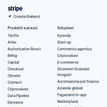
Ungheria
English
Croazia (Italiano)
Prodotti e prezzi
Soluzioni
Tariffe
Aziende
Atlas
Start-up
Authorization Boost
Commercio agentico
Billing
Criptovalute
Capital
E-commerce
Checkout
Strumenti finanziari
integrati
Climate
Automazione per finanza
Connect
Aziende globali
Criptovalute
Pagamenti in-app
Data Pipeline
Marketplace
Elements