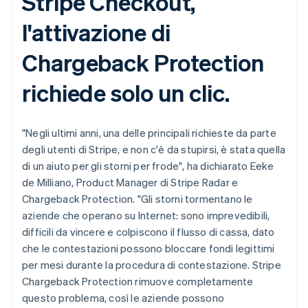
Stripe Checkout,
Finlandia
English
Svenska
l'attivazione di
Francia
Français
English
Chargeback Protection
Germania
Deutsch
English
richiede solo un clic.
Giappone
日本語
English
Gibilterra
English
"Negli ultimi anni, una delle principali richieste da parte
Grecia
degli utenti di Stripe, e non c'è da stupirsi, è stata quella
English
di un aiuto per gli storni per frode", ha dichiarato Eeke
India
de Milliano, Product Manager di Stripe Radar e
English
Irlanda
Chargeback Protection. "Gli storni tormentano le
English
aziende che operano su Internet: sono imprevedibili,
Italia
difficili da vincere e colpiscono il flusso di cassa, dato
Italiano
English
che le contestazioni possono bloccare fondi legittimi
Lettonia
per mesi durante la procedura di contestazione. Stripe
English
Liechtenstein
Chargeback Protection rimuove completamente
Deutsch
English
questo problema, così le aziende possono