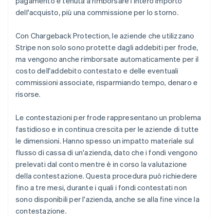
pagamento è tenuta a rimborsare l'intero importo
Scopri cosa ti aspetta
dell'acquisto, più una commissione per lo storno.
Radar
Ecosistema
Prevenzione delle frodi
Con Chargeback Protection, le aziende che utilizzano
Partner
Atlas
Stripe non solo sono protette dagli addebiti per frode,
Stripe App Marketplace
Costituzione di start-up
ma vengono anche rimborsate automaticamente per il
Climate
costo dell'addebito contestato e delle eventuali
Rimozione del carbonio
commissioni associate, risparmiando tempo, denaro e
Identity
risorse.
Verifica online dell'identità
Le contestazioni per frode rappresentano un problema
fastidioso e in continua crescita per le aziende di tutte
le dimensioni. Hanno spesso un impatto materiale sul
flusso di cassa di un'azienda, dato che i fondi vengono
Stripe Sessions 2026
prelevati dal conto mentre è in corso la valutazione
Scopri come Stripe sta costruendo l'infrastruttura economi
della contestazione. Questa procedura può richiedere
Guarda ora
fino a tre mesi, durante i quali i fondi contestati non
sono disponibili per l'azienda, anche se alla fine vince la
contestazione.