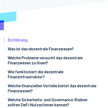
Betrugsprävention
Ecosystem
Atlas
Start-up-Gründung
Partner
Stripe App-Marktplatz
Climate
CO₂-Entnahme
Identity
Online-Identitätsprüfung
Einführung
Was ist das dezentrale Finanzwesen?
Welche Probleme versucht das dezentrale
Finanzwesen zu lösen?
Stripe-Sessions 2026
Erfahren Sie, wie Stripe Lösungen für die Wirts
Zugang
Wie funktioniert die dezentrale
Jetzt ansehen
Finanzinfrastruktur?
Effizienz
Blockchains
Welche finanziellen Vorteile bietet das dezentrale
Kontrolle und Transparenz
Finanzwesen?
Tokens
Welche Sicherheits- und Governance-Risiken
Wallets
sollten DeFi-Nutzer/innen kennen?