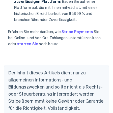
zuverlässigen Plattform:
Bauen Sie auf einer
Plattform auf, die mit Ihnen mitwächst, mit einer
historischen Erreichbarkeit von 99,999 % und
branchenführender Zuverlässigkeit.
Erfahren Sie mehr darüber, wie
Stripe Payments
Sie
bei Online- und Vor-Ort-Zahlungen unterstützen kann
oder
starten Sie
noch heute.
Der Inhalt dieses Artikels dient nur zu
allgemeinen Informations- und
Bildungszwecken und sollte nicht als Rechts-
Australien
oder Steuerberatung interpretiert werden.
English
Belgien
Stripe übernimmt keine Gewähr oder Garantie
Nederlands
Français
Deutsch
English
für die Richtigkeit, Vollständigkeit,
Brasilien