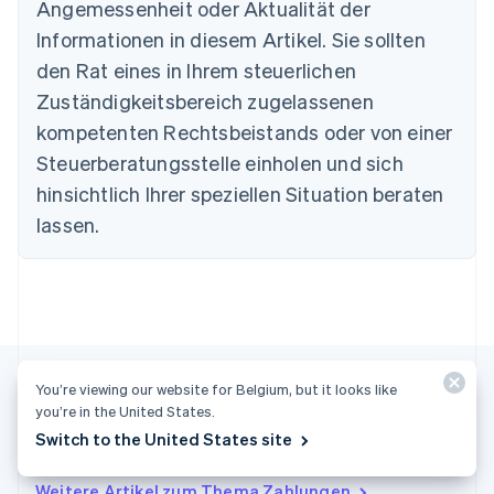
Português
English
Angemessenheit oder Aktualität der
Bulgarien
Informationen in diesem Artikel. Sie sollten
English
Dänemark
den Rat eines in Ihrem steuerlichen
English
Zuständigkeitsbereich zugelassenen
Deutschland
kompetenten Rechtsbeistands oder von einer
Deutsch
English
Estland
Steuerberatungsstelle einholen und sich
English
hinsichtlich Ihrer speziellen Situation beraten
Festlandchina
lassen.
简体中文
English
Finnland
English
Svenska
Frankreich
Français
English
Gibraltar
English
Griechenland
You’re viewing our website for Belgium, but it looks like
English
you’re in the United States.
Indien
Switch to the United States site
Weitere Artikel
English
Irland
Weitere Artikel zum Thema Zahlungen