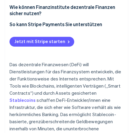
Smart-Contract-Plattformen
Schwachstellen von Smart Contracts
Wie können Finanzinstitute dezentrale Finanzen
sicher nutzen?
Dezentrale Börsen und AMMs
Betrug und böswilliges Design
So kann Stripe Payments Sie unterstützen
Kreditprotokolle
Marktliquiditätsrisiko
Orakel und Governance
Governance-Konzentration
Jetzt mit Stripe starten
Das dezentrale Finanzwesen (DeFi) will
Dienstleistungen für das Finanzsystem entwickeln, die
der Funktionsweise des Internets entsprechen. Mit
Tools wie Blockchains, intelligenten Verträgen („Smart
Contracts“) und durch Assets gesicherten
Stablecoins
schaffen DeFi-Entwickler/innen eine
Infrastruktur, die sich eher wie Software verhält als wie
herkömmliches Banking. Das ermöglicht Stablecoin-
basierte, grenzüberschreitende Geldbewegungen
innerhalb von Minuten, die ununterbrochene