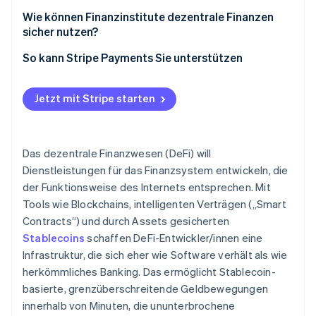
Smart-Contract-Plattformen
Schwachstellen von Smart Contracts
Wie können Finanzinstitute dezentrale Finanzen
sicher nutzen?
Dezentrale Börsen und AMMs
Betrug und böswilliges Design
So kann Stripe Payments Sie unterstützen
Kreditprotokolle
Marktliquiditätsrisiko
Orakel und Governance
Governance-Konzentration
Jetzt mit Stripe starten
Das dezentrale Finanzwesen (DeFi) will
Dienstleistungen für das Finanzsystem entwickeln, die
der Funktionsweise des Internets entsprechen. Mit
Tools wie Blockchains, intelligenten Verträgen („Smart
Contracts“) und durch Assets gesicherten
Stablecoins
schaffen DeFi-Entwickler/innen eine
Infrastruktur, die sich eher wie Software verhält als wie
herkömmliches Banking. Das ermöglicht Stablecoin-
basierte, grenzüberschreitende Geldbewegungen
innerhalb von Minuten, die ununterbrochene