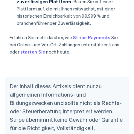
zuverlässigen Plattform:
Bauen Sie auf einer
Plattform auf, die mit Ihnen mitwächst, mit einer
historischen Erreichbarkeit von 99,999 % und
branchenführender Zuverlässigkeit.
Erfahren Sie mehr darüber, wie
Stripe Payments
Sie
bei Online- und Vor-Ort-Zahlungen unterstützen kann
oder
starten Sie
noch heute.
Der Inhalt dieses Artikels dient nur zu
allgemeinen Informations- und
Bildungszwecken und sollte nicht als Rechts-
Australien
oder Steuerberatung interpretiert werden.
English
Belgien
Stripe übernimmt keine Gewähr oder Garantie
Nederlands
Français
Deutsch
English
für die Richtigkeit, Vollständigkeit,
Brasilien