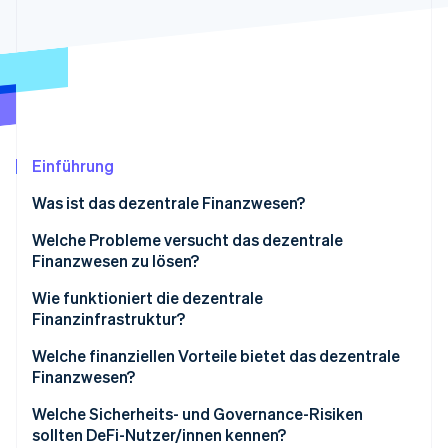
Betrugsprävention
Ecosystem
Atlas
Start-up-Gründung
Partner
Stripe App-Marktplatz
Climate
CO₂-Entnahme
Einführung
Was ist das dezentrale Finanzwesen?
Stripe-Sessions 2026
Erfahren Sie, wie Stripe Lösungen für die Wirtschaft
Welche Probleme versucht das dezentrale
Jetzt ansehen
Finanzwesen zu lösen?
Zugang
Wie funktioniert die dezentrale
Finanzinfrastruktur?
Effizienz
Blockchains
Welche finanziellen Vorteile bietet das dezentrale
Kontrolle und Transparenz
Finanzwesen?
Tokens
Welche Sicherheits- und Governance-Risiken
Wallets
sollten DeFi-Nutzer/innen kennen?