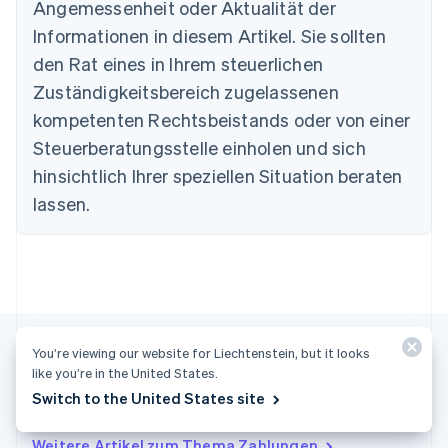
Português
English
Angemessenheit oder Aktualität der
Bulgarien
Informationen in diesem Artikel. Sie sollten
English
Dänemark
den Rat eines in Ihrem steuerlichen
English
Zuständigkeitsbereich zugelassenen
Deutschland
kompetenten Rechtsbeistands oder von einer
Deutsch
English
Estland
Steuerberatungsstelle einholen und sich
English
hinsichtlich Ihrer speziellen Situation beraten
Festlandchina
lassen.
简体中文
English
Finnland
English
Svenska
Frankreich
Français
English
Gibraltar
English
Griechenland
You’re viewing our website for Liechtenstein, but it looks
English
like you’re in the United States.
Indien
Switch to the United States site
Weitere Artikel
English
Irland
Weitere Artikel zum Thema Zahlungen