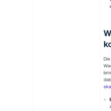
W
k
Die
Wac
bri
dab
ska