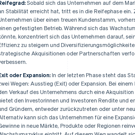
Reifegrad:
Sobald sich das Unternehmen auf dem Markt
an Stabilität erreicht hat, tritt es in die Reifephase ei
Unternehmen über einen treuen Kundenstamm, vorher
einen gefestigten Betrieb. Während sich das Wachst
könnte, konzentriert sich das Unternehmen darauf, sein
Effizienz zu steigern und Diversifizierungsmöglichkeit
strategische Akquisitionen oder Partnerschaften verfo
verbessern.
Exit oder Expansion:
In der letzten Phase steht das St
zwei Wegen: Ausstieg (Exit) oder Expansion. Bei einem
den Verkauf des Unternehmens durch eine Akquisition
bietet den Investorinnen und Investoren Rendite und 
und Gründern, entweder zurückzutreten oder unter n
Alternativ kann sich das Unternehmen für eine Expansi
Gewinne in neue Märkte, Produkte oder Regionen reinve
Wachstumszyklus eintritt. Auf diesem Weg wandelt sic