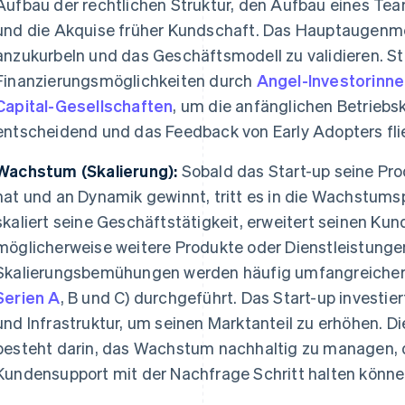
Aufbau der rechtlichen Struktur, den Aufbau eines Tea
und die Akquise früher Kundschaft. Das Hauptaugenmer
anzukurbeln und das Geschäftsmodell zu validieren. St
Finanzierungsmöglichkeiten durch
Angel-Investorinne
Capital-Gesellschaften
, um die anfänglichen Betriebsk
entscheidend und das Feedback von Early Adopters flie
Wachstum (Skalierung):
Sobald das Start-up seine Pr
hat und an Dynamik gewinnt, tritt es in die Wachstum
skaliert seine Geschäftstätigkeit, erweitert seinen K
möglicherweise weitere Produkte oder Dienstleistunge
Skalierungsbemühungen werden häufig umfangreichere
Serien A
, B und C) durchgeführt. Das Start-up investier
und Infrastruktur, um seinen Marktanteil zu erhöhen. D
besteht darin, das Wachstum nachhaltig zu managen, d
Kundensupport mit der Nachfrage Schritt halten könne