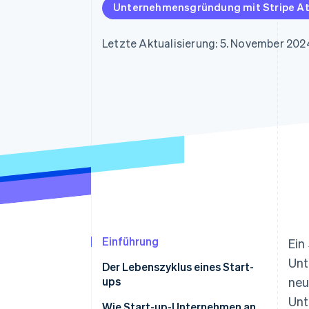
Optimierung der
Datensynchronisier
Unternehmensgründung mit Stripe At
Autorisierungsraten
Link
Beschleunigter Bezahlvorgang
Letzte Aktualisierung: 5. November 202
Financial Connections
Verbundene Finanzdaten
Einführung
Ein
Unt
Der Lebenszyklus eines Start-
ups
neu
Unt
Wie Start-up-Unternehmen an