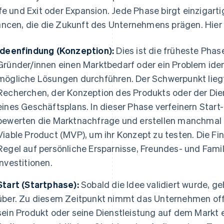
fe und Exit oder Expansion. Jede Phase birgt einzigar
ncen, die die Zukunft des Unternehmens prägen. Hier e
Ideenfindung (Konzeption):
Dies ist die früheste Phase
Gründer/innen einen Marktbedarf oder ein Problem iden
mögliche Lösungen durchführen. Der Schwerpunkt lieg
Recherchen, der Konzeption des Produkts oder der Die
eines Geschäftsplans. In dieser Phase verfeinern Start
bewerten die Marktnachfrage und erstellen manchmal 
Viable Product (MVP), um ihr Konzept zu testen. Die Fi
Regel auf persönliche Ersparnisse, Freundes- und Famil
Investitionen.
Start (Startphase):
Sobald die Idee validiert wurde, ge
über. Zu diesem Zeitpunkt nimmt das Unternehmen offiz
sein Produkt oder seine Dienstleistung auf dem Markt 