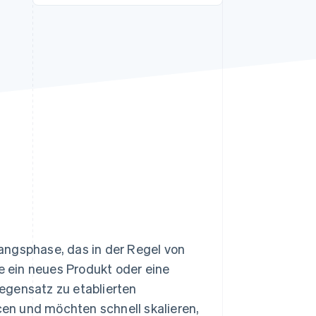
Stripe-Sessions 2026
Erfahren Sie, wie Stripe
Lösungen für die
Wirtschaftsinfrastruktur
für KI aufbaut.
Jetzt ansehen
angsphase, das in der Regel von
 ein neues Produkt oder eine
egensatz zu etablierten
en und möchten schnell skalieren,