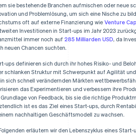
em sie bestehende Branchen aufmischen oder neue scha
ovation und Problemlösung, um sich eine Nische zu bild
hstums oft auf externe Finanzierung wie
Venture Cap
tweiten Investitionen in Start-ups im Jahr 2023 zurück
anzmittel immer noch auf
285 Milliarden USD
, da Inve
h neuen Chancen suchten.
rt-ups definieren sich durch ihr hohes Risiko- und Belo
er schlanken Struktur mit Schwerpunkt auf Agilität un
as
in sich schnell verändernden Märkten wettbewerbsfäh
orisieren das Experimentieren und verbessern ihre Prod
 Grundlage von Feedback, bis sie die richtige Produkt
ztendlich ist es das Ziel eines Start-ups, durch Rentab
einem nachhaltigen Geschäftsmodell zu wachsen.
Folgenden erläutern wir den Lebenszyklus eines Start