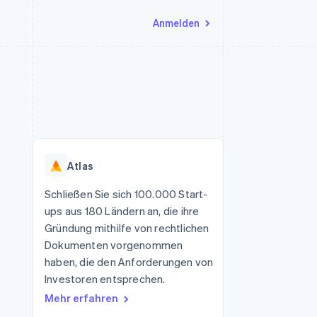
Anmelden
Ressourcen
Ecosystem
Kontakt
nd Marktplätze
Mehr
App-Integrationen
Partner
Sales-Team kontaktieren
Product roadmap
Code-Beispiele
Stripe App-Marktplatz
Partner werden
Ausblick
 Plattformen
Entwickler-Blog
 platforms
eit
API-Status
Radar
Betrugsprävention
eistungen
Atlas
Atlas
onen
virtuelle Karten
Start-up-Gründung
Schließen Sie sich 100.000 Start-
ups aus 180 Ländern an, die ihre
Climate
CO₂-Entnahme
Gründung mithilfe von rechtlichen
Dokumenten vorgenommen
Identity
Online-Identitätsprüfung
haben, die den Anforderungen von
Investoren entsprechen.
Mehr erfahren