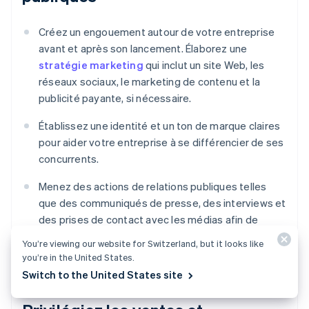
Créez un engouement autour de votre entreprise
avant et après son lancement. Élaborez une
stratégie marketing
qui inclut un site Web, les
réseaux sociaux, le marketing de contenu et la
publicité payante, si nécessaire.
Établissez une identité et un ton de marque claires
pour aider votre entreprise à se différencier de ses
concurrents.
Menez des actions de relations publiques telles
que des communiqués de presse, des interviews et
des prises de contact avec les médias afin de
susciter l’intérêt des clients, des investisseurs et
You’re viewing our website for Switzerland, but it looks like
des acteurs du secteur.
you’re in the United States.
Switch to the United States site