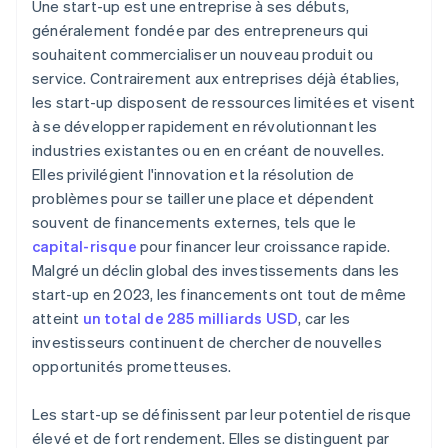
Une start-up est une entreprise à ses débuts,
Constituez votre équipe
Achat dématérialisé des actions du fondateur
généralement fondée par des entrepreneurs qui
souhaitent commercialiser un nouveau produit ou
Créez et testez votre produit ou service
Déclaration fiscale automatique au titre de
service. Contrairement aux entreprises déjà établies,
l’article 83(b)
Déployez des efforts en matière de marketing et de
les start-up disposent de ressources limitées et visent
relations publiques
Documents juridiques d’entreprise de classe
à se développer rapidement en révolutionnant les
mondiale
Privilégiez les ventes et l’acquisition de clients
industries existantes ou en en créant de nouvelles.
Elles privilégient l'innovation et la résolution de
Une année gratuite de Stripe Payments, plus de
Mettez en place des systèmes et des processus
50 000 $ en crédits et remises partenaires
problèmes pour se tailler une place et dépendent
opérationnels
souvent de financements externes, tels que le
Mesurez les performances, adaptez votre activité
capital-risque
pour financer leur croissance rapide.
et faites évoluer votre entreprise
Malgré un déclin global des investissements dans les
start-up en 2023, les financements ont tout de même
atteint
un total de 285 milliards USD
, car les
investisseurs continuent de chercher de nouvelles
opportunités prometteuses.
Les start-up se définissent par leur potentiel de risque
élevé et de fort rendement. Elles se distinguent par