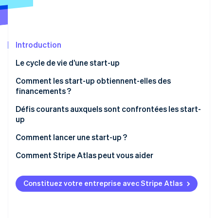
Découvrez les prochaines évolutions
Commerce en ligne
Radar
Prévention de la fraude
Écosystème
Introduction
Atlas
Constitution de start-up
Partenaires
Le cycle de vie d’une start-up
Climate
Stripe App Marketplace
Élimination du carbone
Comment les start-up obtiennent-elles des
financements ?
Identity
Vérification de l'identité
Défis courants auxquels sont confrontées les start-
up
Comment lancer une start-up ?
Affinez et validez votre idée
Comment Stripe Atlas peut vous aider
Stripe Sessions 2026
Découvrez comment Stripe construit l’infrastructure écono
Élaborez un plan d’affaires
S’inscrire sur Atlas
Regarder la vidéo
Constituez votre entreprise avec Stripe Atlas
Créez la bonne structure juridique
Accepter des paiements et effectuer des
opérations bancaires avant l’obtention de votre
Obtenez un financement
numéro EIN