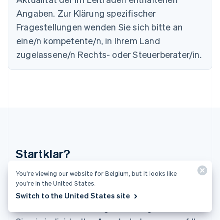
Kanada
Angaben. Zur Klärung spezifischer
English
Français
Kroatien
Fragestellungen wenden Sie sich bitte an
English
Italiano
eine/n kompetente/n, in Ihrem Land
Lettland
zugelassene/n Rechts- oder Steuerberater/in.
English
Liechtenstein
Deutsch
English
Litauen
English
Luxemburg
Français
Deutsch
English
Malaysia
English
简体中文
Malta
Startklar?
English
Mexiko
You’re viewing our website for Belgium, but it looks like
Español
English
Erstellen Sie direkt ein Konto und beginnen Sie
you’re in the United States.
Neuseeland
mit dem Akzeptieren von Zahlungen. Unser
Switch to the United States site
English
Niederlande
Sales-Team berät Sie gerne und gestaltet für
Nederlands
English