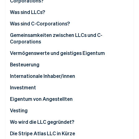
Corporations?
Betrugsprävention
Ecosystem
Atlas
Was sind LLCs?
Start-up-Gründung
Partner
Stripe App-Marktplatz
Was sind C-Corporations?
Climate
CO₂-Entnahme
Gemeinsamkeiten zwischen LLCs und C-
Corporations
Identity
Online-Identitätsprüfung
Vermögenswerte und geistiges Eigentum
Besteuerung
Internationale Inhaber/innen
Stripe-Sessions 2026
Investment
Erfahren Sie, wie Stripe Lösungen für die Wirts
Jetzt ansehen
Eigentum von Angestellten
Vesting
Wo wird die LLC gegründet?
Die Stripe Atlas LLC in Kürze