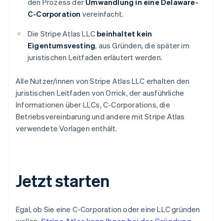
den Prozess der
Umwandlung in eine Delaware-
C-Corporation
vereinfacht.
Die Stripe Atlas LLC
beinhaltet
kein
Eigentumsvesting
, aus Gründen, die später im
juristischen Leitfaden erläutert werden.
Alle Nutzer/innen von Stripe Atlas LLC erhalten den
juristischen Leitfaden von Orrick, der ausführliche
Informationen über LLCs, C-Corporations, die
Betriebsvereinbarung und andere mit Stripe Atlas
Australien
verwendete Vorlagen enthält.
English
Belgien
Nederlands
Français
Deutsch
English
Brasilien
Jetzt starten
Português
English
Bulgarien
English
Dänemark
Egal, ob Sie eine C-Corporation oder eine LLC gründen
English
wollen,
Stripe Atlas kann Ihnen bei der Gründung