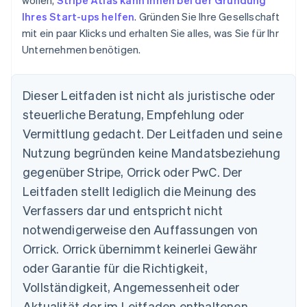
Deutschland
Ihres Start-ups helfen
. Gründen Sie Ihre Gesellschaft
Deutsch
English
mit ein paar Klicks und erhalten Sie alles, was Sie für Ihr
Estland
Unternehmen benötigen.
English
Festlandchina
简体中文
English
Finnland
Dieser Leitfaden ist nicht als juristische oder
English
Svenska
steuerliche Beratung, Empfehlung oder
Frankreich
Vermittlung gedacht. Der Leitfaden und seine
Français
English
Gibraltar
Nutzung begründen keine Mandatsbeziehung
English
gegenüber Stripe, Orrick oder PwC. Der
Griechenland
English
Leitfaden stellt lediglich die Meinung des
Indien
Verfassers dar und entspricht nicht
English
notwendigerweise den Auffassungen von
Irland
Orrick. Orrick übernimmt keinerlei Gewähr
English
Italien
oder Garantie für die Richtigkeit,
Italiano
English
Vollständigkeit, Angemessenheit oder
Japan
日本語
English
Aktualität der im Leitfaden enthaltenen