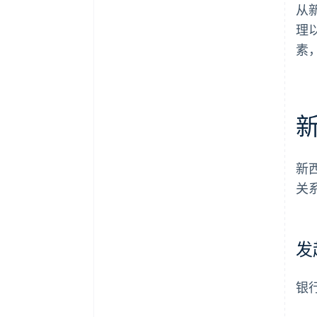
从
理
素
新
关
发
银