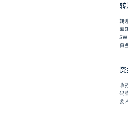
转
转
率
S
资
资
收
码
要