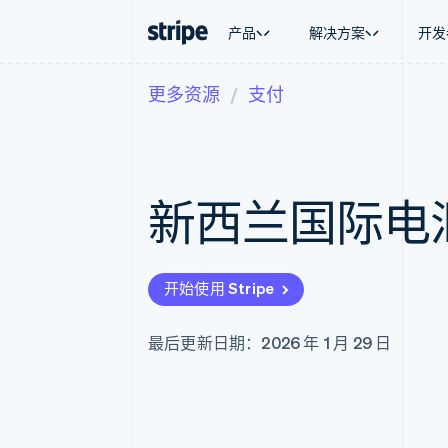
产品
解决方案
开发
更多资源
支付
按企业阶段
文档
学习
按应用场
支持
支付
营收
大型企业
Stripe 文档
博客
智能体
获取支
Payments
Billing
初创企业
API 参考文档
客户案例
加密货
托管支
在线支付
经常性收入
库与 SDK
指南
电子商
专业服
Payment links
Metronome
Stripe Apps
新西兰国际电
嵌入式
无代码支付
按用量计费
财务自
Checkout
Subscriptions
全球化
预构建支付界面
订阅管理
应用内
Elements
Invoicing
交易市
灵活的 UI 组件
一次性或定期账单
开始使用 Stripe
资金管
Payment methods
Tax
平台
接入 125+ 种支付方式
销售税和增值税自动
SaaS
Authorization Boost
Revenue Recogniti
最后更新日期：2026 年 1 月 29 日
支付成功率优化
会计自动化
Link
Stripe Sigma
加速结账
自定义报告
Data Pipeline
数据同步