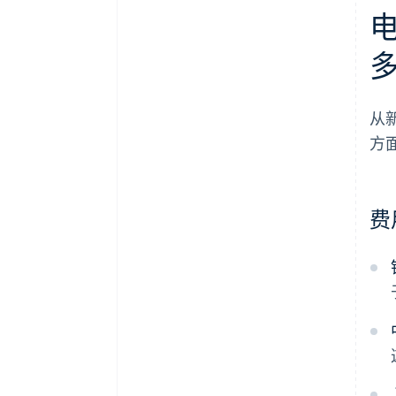
从
方
费