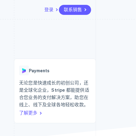
登录
联系销售
资源
生态系统
联系
场
更多
应用集成
合作伙伴
联系销售
Product roadmap
代码示例
Stripe App Marketplace
成为合作伙伴
了解未来规划
开发者博客
API 状态
Radar
欺诈防范
Payments
Atlas
初创企业注册
无论您是快速成长的初创公司，还
是全球化企业，Stripe 都能提供适
Climate
碳移除
合您业务的支付解决方案，助您在
线上、线下及全球各地轻松收款。
了解更多