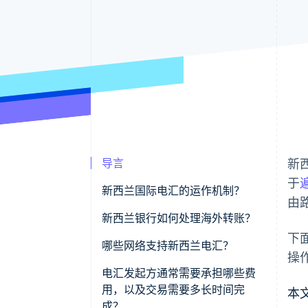
导言
新
于
新西兰国际电汇的运作机制？
由
新西兰银行如何处理海外转账？
下
发起转账
哪些网络支持新西兰电汇？
操
付款经过身份验证
电汇发起方通常需要承担哪些费
用，以及交易需要多长时间完
本
转账处理
成？