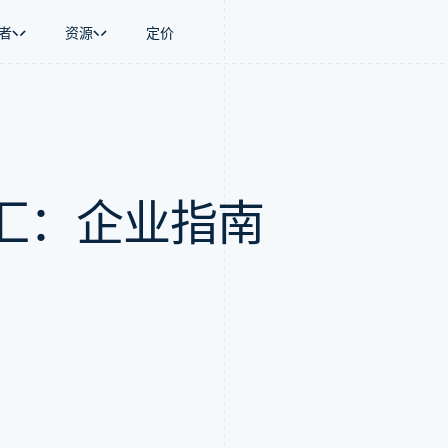
者
资源
定价
景
指南
按行业
公司
资金管理
平台和交易市
商务
持
接受线上付款
AI 企业
产品路线图
Global Payouts
Connect
币
持方案
实施预置结账流程
创作者经济
Sessions 年度大会
向第三方打款
平台支付
务
务
构建平台或交易市场
游戏
招聘
汇：企业指南
金融
管理订阅
酒店、旅游与休闲
资讯中心
动化
提供按用量计费
保险
Stripe Press
企业
发行稳定币支持的支付卡
媒体与娱乐
支付
通过智能体配置和管理服务
非营利组织
场
专业服务
理
公共部门
零售
化
on