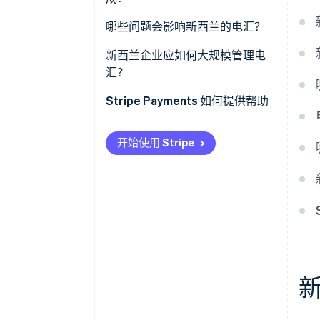
资金到账或延迟
费用
哪些问题会影响新西兰的电汇？
到账时间
新西兰企业应如何大规模管理电
汇？
在系统层面优化时间
Stripe Payments 如何提供帮助
控制货币
开始使用 Stripe
降低每笔支付的复杂性
替换不可靠的电汇流程