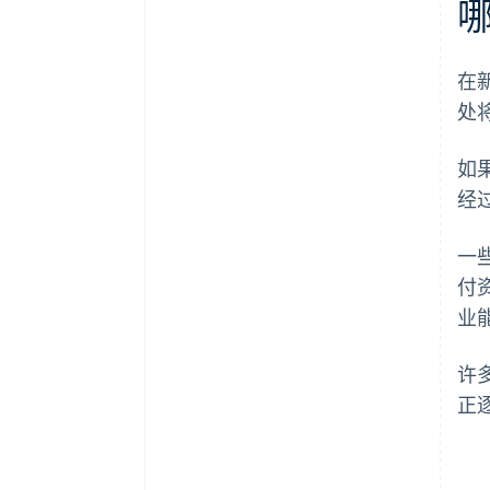
在
处
如
经
一
付
业
许
正