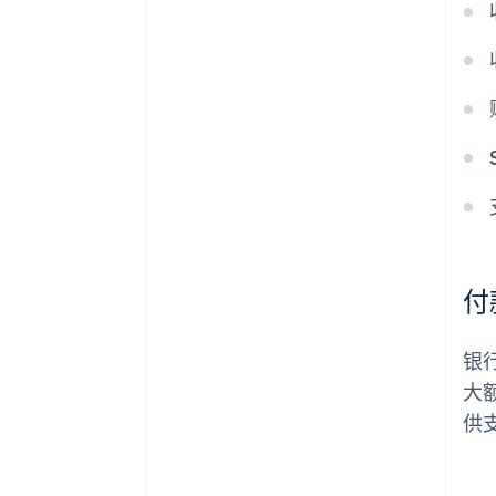
付
银
大
供