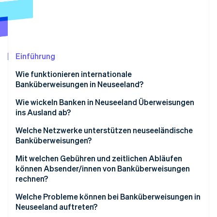
Betrugsprävention
Ecosystem
Atlas
Start-up-Gründung
Partner
Stripe App-Marktplatz
Climate
CO₂-Entnahme
Einführung
Wie funktionieren internationale
Banküberweisungen in Neuseeland?
Wie wickeln Banken in Neuseeland Überweisungen
Stripe-Sessions 2026
ins Ausland ab?
Erfahren Sie, wie Stripe Lösungen für die Wirtschaft
Jetzt ansehen
Die Überweisung wird eingeleitet
Welche Netzwerke unterstützen neuseeländische
Banküberweisungen?
Die Zahlung wird authentifiziert
Mit welchen Gebühren und zeitlichen Abläufen
Die Überweisung wird abgewickelt
können Absender/innen von Banküberweisungen
rechnen?
Die Gelder werden zugestellt oder verzögert
Gebühren
Welche Probleme können bei Banküberweisungen in
Neuseeland auftreten?
Zeitliche Abläufe