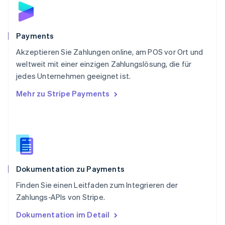
English
Schweden
Svenska
English
Schweiz
Payments
Deutsch
Français
Italiano
English
Akzeptieren Sie Zahlungen online, am POS vor Ort und
Singapur
English
简体中文
weltweit mit einer einzigen Zahlungslösung, die für
Slowakei
jedes Unternehmen geeignet ist.
English
Mehr zu Stripe Payments
Slowenien
English
Italiano
Sonderverwaltungsregion Hongkong,
China
English
简体中文
Spanien
Español
English
Dokumentation zu Payments
Thailand
ไทย
English
Finden Sie einen Leitfaden zum Integrieren der
Tschechische Republik
Zahlungs-APIs von Stripe.
English
Ungarn
Dokumentation im Detail
English