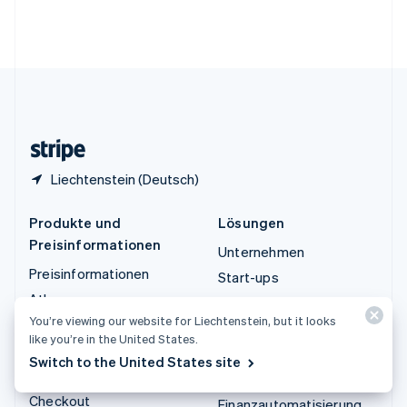
Vereinigte Arabische Emirate
English
Vereinigte Staaten
English
Español
简体中文
Vereinigtes Königreich
English
Zypern
English
Liechtenstein (Deutsch)
Produkte und
Lösungen
Preisinformationen
Unternehmen
Preisinformationen
Start-ups
Atlas
Agentenbasierter Handel
You’re viewing our website for Liechtenstein, but it looks
Authorization Boost
Krypto
like you’re in the United States.
Billing
E-Commerce
Switch to the United States site
Capital
Embedded Finance
Checkout
Finanzautomatisierung