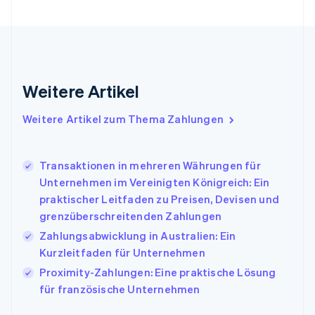
Français
English
Gibraltar
English
Griechenland
English
Indien
Weitere Artikel
English
Irland
Weitere Artikel zum Thema Zahlungen
English
Italien
Italiano
English
Japan
Transaktionen in mehreren Währungen für
日本語
English
Unternehmen im Vereinigten Königreich: Ein
Kanada
praktischer Leitfaden zu Preisen, Devisen und
English
Français
grenzüberschreitenden Zahlungen
Kroatien
English
Italiano
Zahlungsabwicklung in Australien: Ein
Lettland
Kurzleitfaden für Unternehmen
English
Proximity-Zahlungen: Eine praktische Lösung
Liechtenstein
für französische Unternehmen
Deutsch
English
Litauen