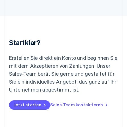
English
Luxemburg
Français
Deutsch
English
Malaysia
English
简体中文
Malta
English
Startklar?
Mexiko
Español
English
Neuseeland
Erstellen Sie direkt ein Konto und beginnen Sie
English
mit dem Akzeptieren von Zahlungen. Unser
Niederlande
Nederlands
English
Sales-Team berät Sie gerne und gestaltet für
Norwegen
Sie ein individuelles Angebot, das ganz auf Ihr
English
Österreich
Unternehmen abgestimmt ist.
Deutsch
English
Polen
Jetzt starten
Sales-Team kontaktieren
English
Portugal
Português
English
Rumänien