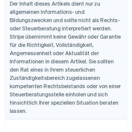
Der Inhalt dieses Artikels dient nur zu
allgemeinen Informations- und
Bildungszwecken und sollte nicht als Rechts-
Australien
oder Steuerberatung interpretiert werden.
English
Belgien
Stripe übernimmt keine Gewähr oder Garantie
Nederlands
Français
Deutsch
English
für die Richtigkeit, Vollständigkeit,
Brasilien
Português
English
Angemessenheit oder Aktualität der
Bulgarien
Informationen in diesem Artikel. Sie sollten
English
Dänemark
den Rat eines in Ihrem steuerlichen
English
Zuständigkeitsbereich zugelassenen
Deutschland
kompetenten Rechtsbeistands oder von einer
Deutsch
English
Estland
Steuerberatungsstelle einholen und sich
English
hinsichtlich Ihrer speziellen Situation beraten
Festlandchina
lassen.
简体中文
English
Finnland
English
Svenska
Frankreich