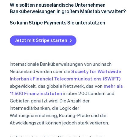
Wie sollten neuseeländische Unternehmen
Banküberweisungen in großem Maßstab verwalten?
Regeln Sie die zeitlichen Abläufe auf Systemebene
So kann Stripe Payments Sie unterstützen
Kontrollieren Sie die Währung
Jetzt mit Stripe starten
Reduzieren Sie die Komplexität pro Zahlung
Ersetzen Sie störungsanfällige
Überweisungsabläufe
Internationale Banküberweisungen von und nach
Neuseeland werden über die
Society for Worldwide
Interbank Financial Telecommunications (SWIFT)
abgewickelt, das globale Netzwerk, das von
mehr als
11.500 Finanzinstituten
in über 200 Ländern und
Gebieten genutzt wird. Die Anzahl der
Intermediärbanken, die Logik der
Währungsumrechnung, Routing-Pfade und die
Abwicklungszeit können jedoch stark variieren.