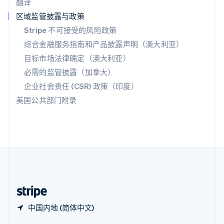
翻译
Español
English
新加坡
区域监管披露与政策
English
简体中文
Stripe 不可接受的风险政策
新西兰
综合金融服务指南和产品披露声明（澳大利亚）
English
匈牙利
目标市场法律确定（澳大利亚）
English
必需的监管披露（加拿大）
意大利
Italiano
English
企业社会责任 (CSR) 政策（印度）
印度
美国公共部门附录
English
英国
English
直布罗陀
English
中国内地
简体中文
English
中国香港特别行政区
English
简体中文
中国内地 (简体中文)