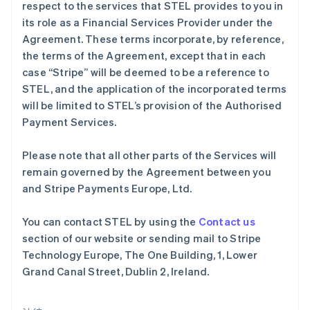
respect to the services that STEL provides to you in
English
Français
捷克
its role as a Financial Services Provider under the
English
Agreement. These terms incorporate, by reference,
克罗地亚
the terms of the Agreement, except that in each
English
Italiano
case “Stripe” will be deemed to be a reference to
拉脱维亚
STEL, and the application of the incorporated terms
English
立陶宛
will be limited to STEL’s provision of the Authorised
English
Payment Services.
列支敦士登
Deutsch
English
Please note that all other parts of the Services will
卢森堡
remain governed by the Agreement between you
Français
Deutsch
English
罗马尼亚
and Stripe Payments Europe, Ltd.
English
马尔他
You can contact STEL by using the
Contact us
English
section of our website or sending mail to Stripe
马来西亚
Technology Europe, The One Building, 1, Lower
English
简体中文
Grand Canal Street, Dublin 2, Ireland.
美国
English
Español
简体中文
墨西哥