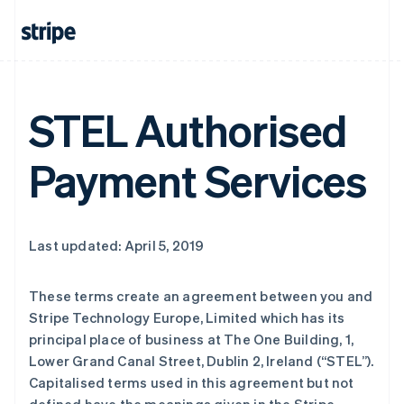
STEL Authorised
Payment Services
Last updated: April 5, 2019
阿联酋
These terms create an agreement between you and
English
Stripe Technology Europe, Limited which has its
爱尔兰
principal place of business at The One Building, 1,
English
爱沙尼亚
Lower Grand Canal Street, Dublin 2, Ireland (
“STEL”
).
English
Capitalised terms used in this agreement but not
奥地利