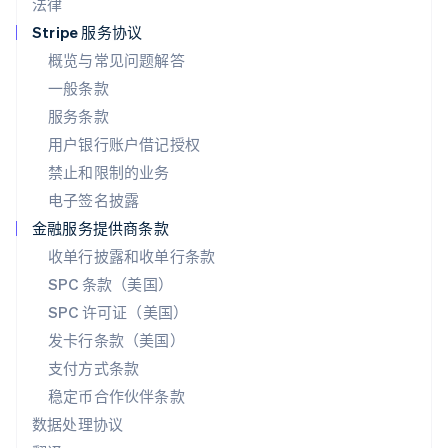
法律
Español
English
挪威
Stripe 服务协议
English
概览与常见问题解答
葡萄牙
一般条款
Português
English
日本
服务条款
日本語
English
用户银行账户借记授权
瑞典
Svenska
English
禁止和限制的业务
瑞士
电子签名披露
Deutsch
Français
Italiano
English
塞浦路斯
金融服务提供商条款
English
收单行披露和收单行条款
斯洛伐克
SPC 条款（美国）
English
斯洛文尼亚
SPC 许可证（美国）
English
Italiano
发卡行条款（美国）
泰国
支付方式条款
ไทย
English
希腊
稳定币合作伙伴条款
English
数据处理协议
西班牙