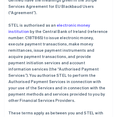
defined have the meanings given in the Stripe
Deutsch
English
Services Agreement for EU Blackbaud Users
澳大利亚
(
“Agreement”
).
English
巴西
Português
English
STEL is authorised as an
electronic money
保加利亚
institution
by the Central Bank of Ireland (reference
English
number: C187865) to issue electronic money,
比利时
execute payment transactions, make money
Nederlands
Français
Deutsch
English
波兰
remittances, issue payment instruments and
English
acquire payment transactions, and provide
丹麦
payment initiation services and account
English
information services (the
“Authorised Payment
德国
Services”
). You authorise STEL to perform the
Deutsch
English
法国
Authorised Payment Services in connection with
Français
English
your use of the Services and in connection with the
芬兰
payment methods and services provided to you by
English
Svenska
other Financial Services Providers.
荷兰
Nederlands
English
These terms apply as between you and STEL with
加拿大