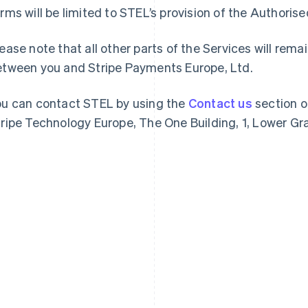
rms will be limited to STEL’s provision of the Authori
ease note that all other parts of the Services will re
etween you and Stripe Payments Europe, Ltd.
ou can contact STEL by using the
Contact us
section o
ripe Technology Europe, The One Building, 1, Lower Gran
Indien
Mexiko
English
Español
English
Irland
Neuseeland
English
English
Italien
Niederlande
Italiano
English
Nederlands
English
Japan
Norwegen
日本語
English
English
Kanada
Österreich