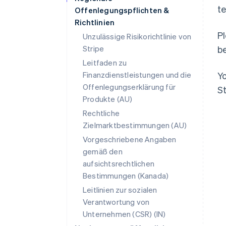
te
Offenlegungspflichten &
Richtlinien
Pl
Unzulässige Risikorichtlinie von
Stripe
b
Leitfaden zu
Finanzdienstleistungen und die
Y
Offenlegungserklärung für
St
Produkte (AU)
Rechtliche
Zielmarktbestimmungen (AU)
Vorgeschriebene Angaben
Australien
gemäß den
English
aufsichtsrechtlichen
Belgien
Nederlands
Français
Deutsch
English
Bestimmungen (Kanada)
Brasilien
Leitlinien zur sozialen
Português
English
Verantwortung von
Bulgarien
Unternehmen (CSR) (IN)
English
Dänemark