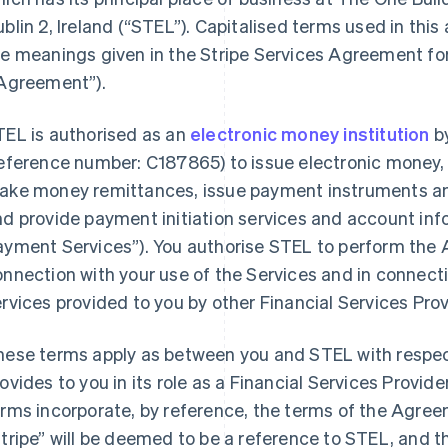
blin 2, Ireland (
“STEL”
). Capitalised terms used in thi
he meanings given in the Stripe Services Agreement fo
Agreement”
).
TEL is authorised as an
electronic money institution
by
reference number: C187865) to issue electronic money,
ake money remittances, issue payment instruments an
d provide payment initiation services and account inf
ayment Services”
). You authorise STEL to perform the
onnection with your use of the Services and in connec
rvices provided to you by other Financial Services Prov
hese terms apply as between you and STEL with respec
ovides to you in its role as a Financial Services Prov
rms incorporate, by reference, the terms of the Agree
tripe” will be deemed to be a reference to STEL, and t