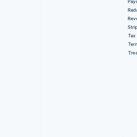
Pay
Rad
Rev
Stri
Tax
Term
Tre