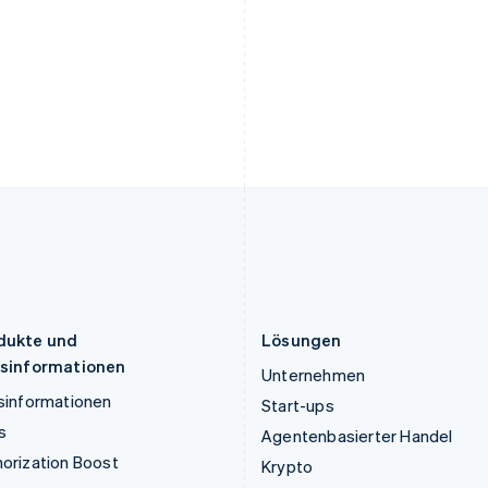
English
Français
Deutsch
English
Kroatien
Polen
English
Italiano
English
Lettland
Portugal
English
Português
English
Liechtenstein
Rumänien
Deutsch
English
English
Litauen
Schweden
English
Svenska
English
Luxemburg
Schweiz
Français
Deutsch
English
Deutsch
Français
Italiano
English
Malaysia
Singapur
English
简体中文
English
简体中文
Malta
Slowakei
English
English
dukte und
Lösungen
isinformationen
Unternehmen
sinformationen
Start-ups
s
Agentenbasierter Handel
orization Boost
Krypto