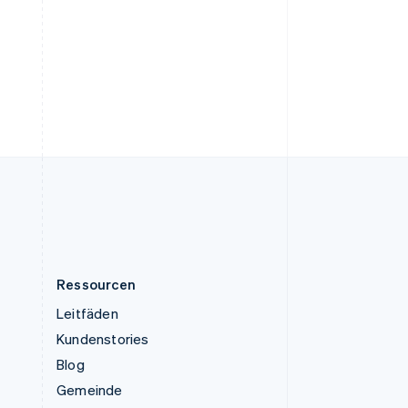
Tschechische Republik
English
Ungarn
English
Vereinigte Arabische Emirate
English
Vereinigte Staaten
English
Español
简体中文
Vereinigtes Königreich
English
Zypern
English
Ressourcen
Leitfäden
Kundenstories
Blog
Gemeinde