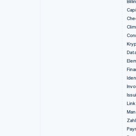
Billi
Capi
Che
Cli
Con
Kry
Data
Ele
Fina
Iden
Invo
Issu
Link
Man
Zahl
Pay