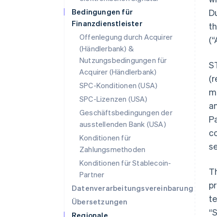
Bedingungen für
Du
Finanzdienstleister
t
Offenlegung durch Acquirer
(
“
(Händlerbank) &
Nutzungsbedingungen für
S
Acquirer (Händlerbank)
(
SPC-Konditionen (USA)
m
SPC-Lizenzen (USA)
an
Geschäftsbedingungen der
P
ausstellenden Bank (USA)
c
Konditionen für
se
Zahlungsmethoden
Konditionen für Stablecoin-
T
Partner
pr
Datenverarbeitungsvereinbarung
te
Übersetzungen
“S
Regionale