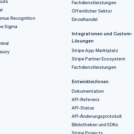
outs
Fachdienstleistungen
ar
Öffentlicher Sektor
enue Recognition
Einzelhandel
pe Sigma
Integrationen und Custom-
Lösungen
inal
Stripe App-Marktplatz
asury
Stripe Partner Ecosystem
Fachdienstleistungen
Entwickler/innen
Dokumentation
API-Referenz
API-Status
API-Änderungsprotokoll
Bibliotheken und SDKs
Stripe Projects