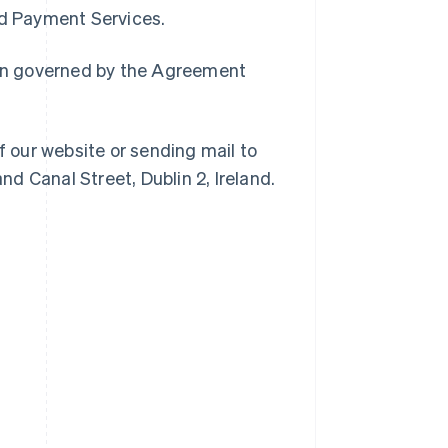
sed Payment Services.
main governed by the Agreement
f our website or sending mail to
d Canal Street, Dublin 2, Ireland.
Slowenien
English
Italiano
Sonderverwaltungsregion
Hongkong, China
English
简体中文
Spanien
Español
English
Thailand
ไทย
English