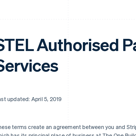
STEL Authorised 
Services
st updated: April 5, 2019
hese terms create an agreement between you and Stri
ich has its principal place of business at The One Buil