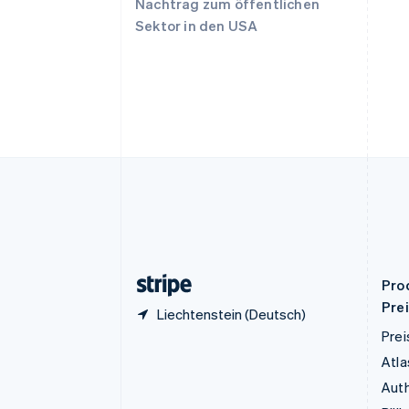
Nachtrag zum öffentlichen
English
Sektor in den USA
Deutschland
Deutsch
English
Estland
English
Festlandchina
简体中文
English
Finnland
English
Svenska
Frankreich
Français
English
Gibraltar
English
Griechenland
English
Pro
Pre
Liechtenstein (Deutsch)
Prei
Atla
Auth