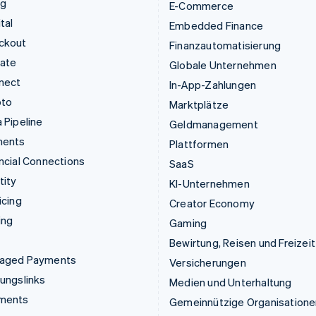
ng
E-Commerce
tal
Embedded Finance
ckout
Finanzautomatisierung
mate
Globale Unternehmen
nect
In-App-Zahlungen
pto
Marktplätze
 Pipeline
Geldmanagement
ments
Plattformen
ncial Connections
SaaS
tity
KI-Unternehmen
icing
Creator Economy
ing
Gaming
Bewirtung, Reisen und Freizeit
aged Payments
Versicherungen
ungslinks
Medien und Unterhaltung
ments
Gemeinnützige Organisatione