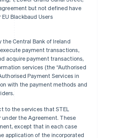
s agreement but not defined have
r EU Blackbaud Users
 the Central Bank of Ireland
 execute payment transactions,
d acquire payment transactions,
ormation services (the
“Authorised
 Authorised Payment Services in
tion with the payment methods and
iders.
t to the services that STEL
ider under the Agreement. These
ment, except that in each case
he application of the incorporated