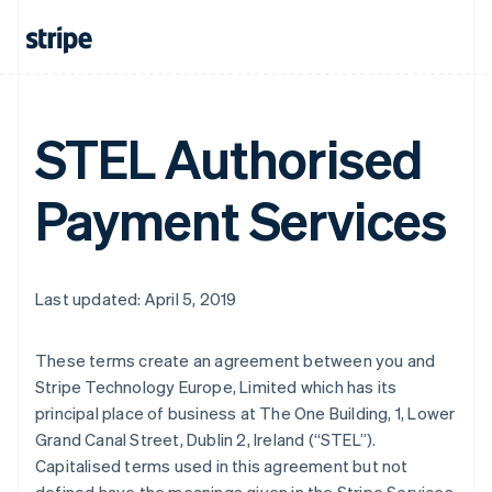
STEL Authorised
Payment Services
Last updated: April 5, 2019
These terms create an agreement between you and
Stripe Technology Europe, Limited which has its
Australien
principal place of business at The One Building, 1, Lower
English
Grand Canal Street, Dublin 2, Ireland (
“STEL”
).
Belgien
Capitalised terms used in this agreement but not
Nederlands
Français
Deutsch
English
Brasilien