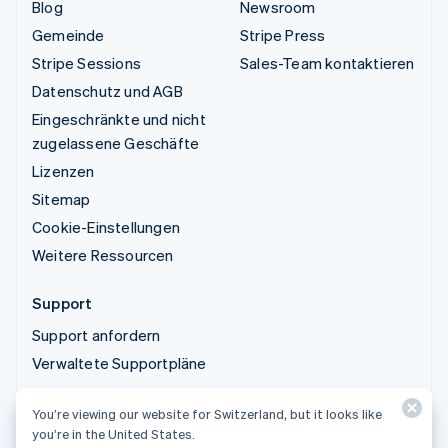
Blog
Newsroom
Gemeinde
Stripe Press
Stripe Sessions
Sales-Team kontaktieren
Datenschutz und AGB
Eingeschränkte und nicht
zugelassene Geschäfte
Lizenzen
Sitemap
Cookie-Einstellungen
Weitere Ressourcen
Support
Support anfordern
Verwaltete Supportpläne
You’re viewing our website for Switzerland, but it looks like
© 2026 Stripe, LLC
you’re in the United States.