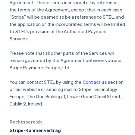
Agreement. These terms incorporate, by reference,
English
the terms of the Agreement, except that in each case
Italien
“Stripe” will be deemed to be a reference to STEL, and
Italiano
English
Japan
the application of the incorporated terms will be limited
日本語
English
to STEL’s provision of the Authorised Payment
Kanada
Services.
English
Français
Kroatien
Please note that all other parts of the Services will
English
Italiano
Lettland
remain governed by the Agreement between you and
English
Stripe Payments Europe, Ltd.
Liechtenstein
Deutsch
English
You can contact STEL by using the
Contact us
section
Litauen
of our website or sending mail to Stripe Technology
English
Luxemburg
Europe, The One Building, 1, Lower Grand Canal Street,
Français
Deutsch
English
Dublin 2, Ireland.
Malaysia
English
简体中文
Malta
Rechtsbereich
English
Stripe-Rahmenvertrag
Mexiko