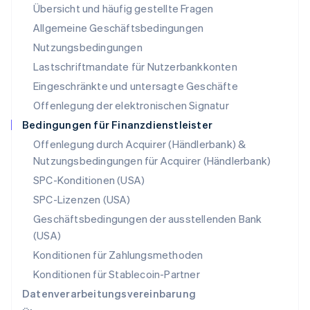
Übersicht und häufig gestellte Fragen
Español
English
Neuseeland
Allgemeine Geschäftsbedingungen
English
Nutzungsbedingungen
Niederlande
Lastschriftmandate für Nutzerbankkonten
Nederlands
English
Norwegen
Eingeschränkte und untersagte Geschäfte
English
Offenlegung der elektronischen Signatur
Österreich
Deutsch
English
Bedingungen für Finanzdienstleister
Polen
Offenlegung durch Acquirer (Händlerbank) &
English
Nutzungsbedingungen für Acquirer (Händlerbank)
Portugal
Português
English
SPC-Konditionen (USA)
Rumänien
SPC-Lizenzen (USA)
English
Schweden
Geschäftsbedingungen der ausstellenden Bank
Svenska
English
(USA)
Schweiz
Konditionen für Zahlungsmethoden
Deutsch
Français
Italiano
English
Singapur
Konditionen für Stablecoin-Partner
English
简体中文
Datenverarbeitungsvereinbarung
Slowakei