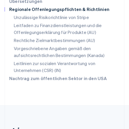
Übersetzungen
English
Regionale Offenlegungspflichten & Richtlinien
Slowenien
English
Italiano
Unzulässige Risikorichtlinie von Stripe
Sonderverwaltungsregion Hongkong,
Leitfaden zu Finanzdienstleistungen und die
China
Offenlegungserklärung für Produkte (AU)
English
简体中文
Spanien
Rechtliche Zielmarktbestimmungen (AU)
Español
English
Vorgeschriebene Angaben gemäß den
Thailand
aufsichtsrechtlichen Bestimmungen (Kanada)
ไทย
English
Tschechische Republik
Leitlinien zur sozialen Verantwortung von
English
Unternehmen (CSR) (IN)
Ungarn
Nachtrag zum öffentlichen Sektor in den USA
English
Vereinigte Arabische Emirate
English
Vereinigte Staaten
English
Español
简体中文
Vereinigtes Königreich
English
Zypern
English