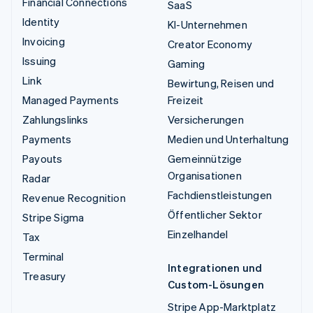
Financial Connections
SaaS
Identity
KI-Unternehmen
Invoicing
Creator Economy
Issuing
Gaming
Link
Bewirtung, Reisen und
Managed Payments
Freizeit
Zahlungslinks
Versicherungen
Payments
Medien und Unterhaltung
Payouts
Gemeinnützige
Organisationen
Radar
Fachdienstleistungen
Revenue Recognition
Öffentlicher Sektor
Stripe Sigma
Einzelhandel
Tax
Terminal
Integrationen und
Treasury
Custom-Lösungen
Stripe App-Marktplatz