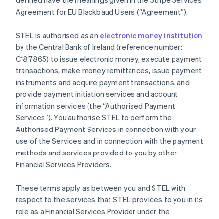
defined have the meanings given in the Stripe Services
Português
English
Agreement for EU Blackbaud Users (
“Agreement”
).
Bulgarien
English
STEL is authorised as an
electronic money institution
Dänemark
by the Central Bank of Ireland (reference number:
English
Deutschland
C187865) to issue electronic money, execute payment
Deutsch
English
transactions, make money remittances, issue payment
Estland
instruments and acquire payment transactions, and
English
provide payment initiation services and account
Festlandchina
information services (the
“Authorised Payment
简体中文
English
Finnland
Services”
). You authorise STEL to perform the
English
Svenska
Authorised Payment Services in connection with your
Frankreich
use of the Services and in connection with the payment
Français
English
methods and services provided to you by other
Gibraltar
Financial Services Providers.
English
Griechenland
English
These terms apply as between you and STEL with
Indien
respect to the services that STEL provides to you in its
English
role as a Financial Services Provider under the
Irland