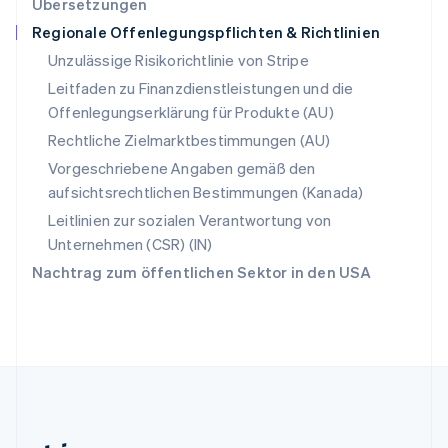
Übersetzungen
English
Regionale Offenlegungspflichten & Richtlinien
Slowenien
English
Italiano
Unzulässige Risikorichtlinie von Stripe
Sonderverwaltungsregion Hongkong,
Leitfaden zu Finanzdienstleistungen und die
China
Offenlegungserklärung für Produkte (AU)
English
简体中文
Spanien
Rechtliche Zielmarktbestimmungen (AU)
Español
English
Vorgeschriebene Angaben gemäß den
Thailand
aufsichtsrechtlichen Bestimmungen (Kanada)
ไทย
English
Tschechische Republik
Leitlinien zur sozialen Verantwortung von
English
Unternehmen (CSR) (IN)
Ungarn
Nachtrag zum öffentlichen Sektor in den USA
English
Vereinigte Arabische Emirate
English
Vereinigte Staaten
English
Español
简体中文
Vereinigtes Königreich
English
Zypern
English