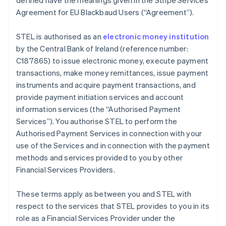
defined have the meanings given in the Stripe Services
Português
English
Agreement for EU Blackbaud Users (
“Agreement”
).
Bulgarien
English
STEL is authorised as an
electronic money institution
Dänemark
by the Central Bank of Ireland (reference number:
English
Deutschland
C187865) to issue electronic money, execute payment
Deutsch
English
transactions, make money remittances, issue payment
Estland
instruments and acquire payment transactions, and
English
provide payment initiation services and account
Festlandchina
information services (the
“Authorised Payment
简体中文
English
Finnland
Services”
). You authorise STEL to perform the
English
Svenska
Authorised Payment Services in connection with your
Frankreich
use of the Services and in connection with the payment
Français
English
methods and services provided to you by other
Gibraltar
Financial Services Providers.
English
Griechenland
English
These terms apply as between you and STEL with
Indien
respect to the services that STEL provides to you in its
English
role as a Financial Services Provider under the
Irland