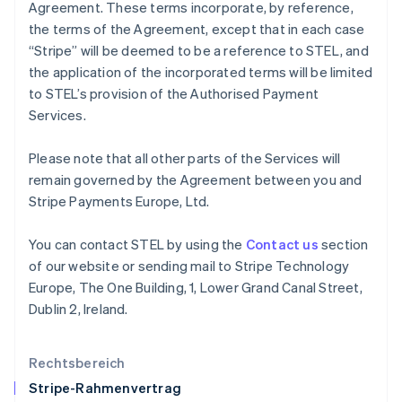
Agreement. These terms incorporate, by reference,
English
the terms of the Agreement, except that in each case
Italien
“Stripe” will be deemed to be a reference to STEL, and
Italiano
English
Japan
the application of the incorporated terms will be limited
日本語
English
to STEL’s provision of the Authorised Payment
Kanada
Services.
English
Français
Kroatien
Please note that all other parts of the Services will
English
Italiano
Lettland
remain governed by the Agreement between you and
English
Stripe Payments Europe, Ltd.
Liechtenstein
Deutsch
English
You can contact STEL by using the
Contact us
section
Litauen
of our website or sending mail to Stripe Technology
English
Luxemburg
Europe, The One Building, 1, Lower Grand Canal Street,
Français
Deutsch
English
Dublin 2, Ireland.
Malaysia
English
简体中文
Malta
Rechtsbereich
English
Stripe-Rahmenvertrag
Mexiko