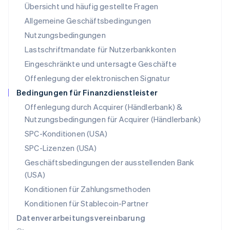
Übersicht und häufig gestellte Fragen
Español
English
Neuseeland
Allgemeine Geschäftsbedingungen
English
Nutzungsbedingungen
Niederlande
Lastschriftmandate für Nutzerbankkonten
Nederlands
English
Norwegen
Eingeschränkte und untersagte Geschäfte
English
Offenlegung der elektronischen Signatur
Österreich
Deutsch
English
Bedingungen für Finanzdienstleister
Polen
Offenlegung durch Acquirer (Händlerbank) &
English
Nutzungsbedingungen für Acquirer (Händlerbank)
Portugal
Português
English
SPC-Konditionen (USA)
Rumänien
SPC-Lizenzen (USA)
English
Schweden
Geschäftsbedingungen der ausstellenden Bank
Svenska
English
(USA)
Schweiz
Konditionen für Zahlungsmethoden
Deutsch
Français
Italiano
English
Singapur
Konditionen für Stablecoin-Partner
English
简体中文
Datenverarbeitungsvereinbarung
Slowakei