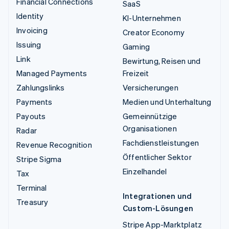
Financial Connections
SaaS
Identity
KI-Unternehmen
Invoicing
Creator Economy
Issuing
Gaming
Link
Bewirtung, Reisen und
Managed Payments
Freizeit
Zahlungslinks
Versicherungen
Payments
Medien und Unterhaltung
Payouts
Gemeinnützige
Organisationen
Radar
Fachdienstleistungen
Revenue Recognition
Öffentlicher Sektor
Stripe Sigma
Einzelhandel
Tax
Terminal
Integrationen und
Treasury
Custom-Lösungen
Stripe App-Marktplatz