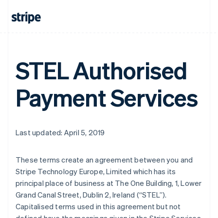
STEL Authorised
Payment Services
Last updated: April 5, 2019
These terms create an agreement between you and
Stripe Technology Europe, Limited which has its
Australien
principal place of business at The One Building, 1, Lower
English
Grand Canal Street, Dublin 2, Ireland (
“STEL”
).
Belgien
Capitalised terms used in this agreement but not
Nederlands
Français
Deutsch
English
Brasilien